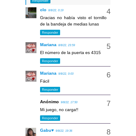
Responder
clo
8/8/22, 0:19
Gracias no había visto el tornillo
de la bandeja de medias lunas
Responder
Mariana
8/8/22, 23:59
El número de la puerta es 4315
Responder
Mariana
9/8/22, 0:03
Fácil
Responder
Anónimo
9/8/22, 17:50
Mi juego, no carga!!
Responder
Gabu♥
9/8/22, 19:36