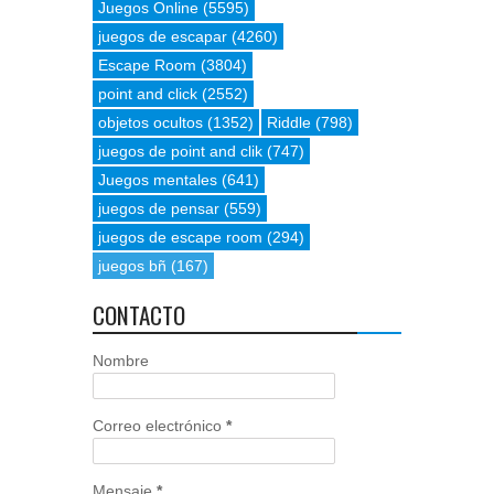
Juegos Online
(5595)
juegos de escapar
(4260)
Escape Room
(3804)
point and click
(2552)
objetos ocultos
(1352)
Riddle
(798)
juegos de point and clik
(747)
Juegos mentales
(641)
juegos de pensar
(559)
juegos de escape room
(294)
juegos bñ
(167)
CONTACTO
Nombre
Correo electrónico
*
Mensaje
*