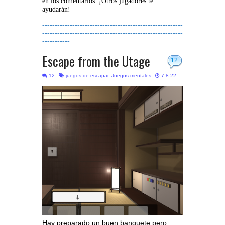
en los comentarios. ¡Otros jugadores te
ayudarán!
--------------------------------------------------------
--------------------------------------------------------
-----------
Escape from the Utage
12
12
juegos de escapar
,
Juegos mentales
7.8.22
Hay preparado un buen banquete pero