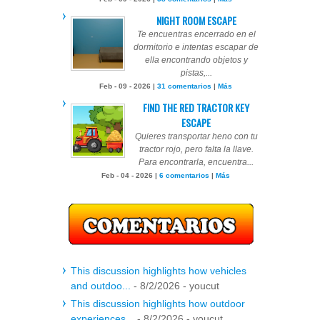
NIGHT ROOM ESCAPE
Te encuentras encerrado en el
dormitorio e intentas escapar de
ella encontrando objetos y
pistas,...
Feb - 09 - 2026 |
31 comentarios
|
Más
FIND THE RED TRACTOR KEY
ESCAPE
Quieres transportar heno con tu
tractor rojo, pero falta la llave.
Para encontrarla, encuentra...
Feb - 04 - 2026 |
6 comentarios
|
Más
This discussion highlights how vehicles
and outdoo...
- 8/2/2026
- youcut
This discussion highlights how outdoor
experiences...
- 8/2/2026
- youcut