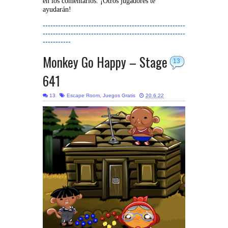
en los comentarios. ¡Otros jugadores te
ayudarán!
--------------------------------------------------------
--------------------------------------------------------
-----------
Monkey Go Happy – Stage
13
641
13
Escape Room
,
Juegos Gratis
20.6.22