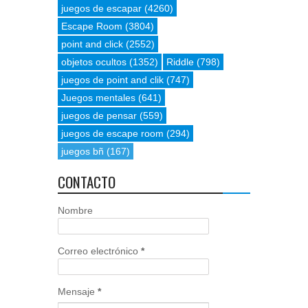
juegos de escapar
(4260)
Escape Room
(3804)
point and click
(2552)
objetos ocultos
(1352)
Riddle
(798)
juegos de point and clik
(747)
Juegos mentales
(641)
juegos de pensar
(559)
juegos de escape room
(294)
juegos bñ
(167)
CONTACTO
Nombre
Correo electrónico
*
Mensaje
*