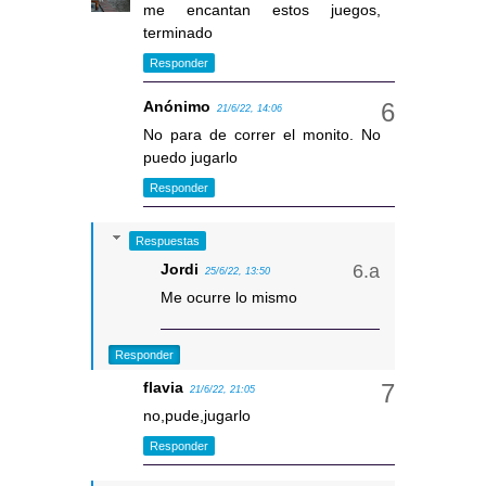
me encantan estos juegos,
terminado
Responder
Anónimo
21/6/22, 14:06
No para de correr el monito. No
puedo jugarlo
Responder
Respuestas
Jordi
25/6/22, 13:50
Me ocurre lo mismo
Responder
flavia
21/6/22, 21:05
no,pude,jugarlo
Responder