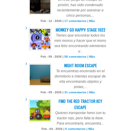
prisión, has sido condenado
recientemente por asesinar a
cinco personas,...
Feb - 12 - 2026 |
17 comentarios
|
Más
MONKEY GO HAPPY: STAGE 1022
Tienes que encontrar todos los
mini monos y hacer que el mono
sea feliz encontrando elementos
y...
Feb - 09 - 2026 |
58 comentarios
|
Más
NIGHT ROOM ESCAPE
Te encuentras encerrado en el
dormitorio e intentas escapar de
ella encontrando objetos y
pistas,...
Feb - 09 - 2026 |
31 comentarios
|
Más
FIND THE RED TRACTOR KEY
ESCAPE
Quieres transportar heno con tu
tractor rojo, pero falta la llave.
Para encontrarla, encuentra...
Feb - 04 - 2026 |
6 comentarios
|
Más