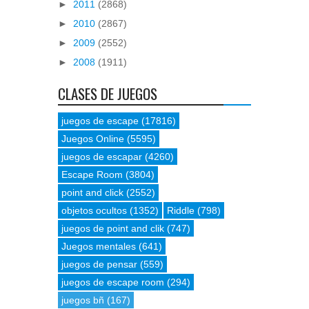
►
2011
(2868)
►
2010
(2867)
►
2009
(2552)
►
2008
(1911)
CLASES DE JUEGOS
juegos de escape
(17816)
Juegos Online
(5595)
juegos de escapar
(4260)
Escape Room
(3804)
point and click
(2552)
objetos ocultos
(1352)
Riddle
(798)
juegos de point and clik
(747)
Juegos mentales
(641)
juegos de pensar
(559)
juegos de escape room
(294)
juegos bñ
(167)