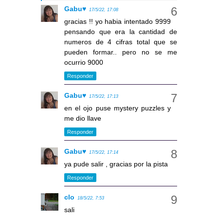
Gabu♥
17/5/22, 17:08
gracias !! yo habia intentado 9999
pensando que era la cantidad de
numeros de 4 cifras total que se
pueden formar.. pero no se me
ocurrio 9000
Responder
Gabu♥
17/5/22, 17:13
en el ojo puse mystery puzzles y
me dio llave
Responder
Gabu♥
17/5/22, 17:14
ya pude salir , gracias por la pista
Responder
clo
18/5/22, 7:53
sali