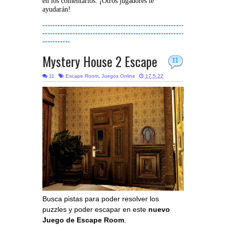
en los comentarios. ¡Otros jugadores te
ayudarán!
--------------------------------------------------------
--------------------------------------------------------
-----------
Mystery House 2 Escape
11
11
Escape Room
,
Juegos Online
17.5.22
Busca pistas para poder resolver los
puzzles y poder escapar en este
nuevo
Juego de Escape Room
.