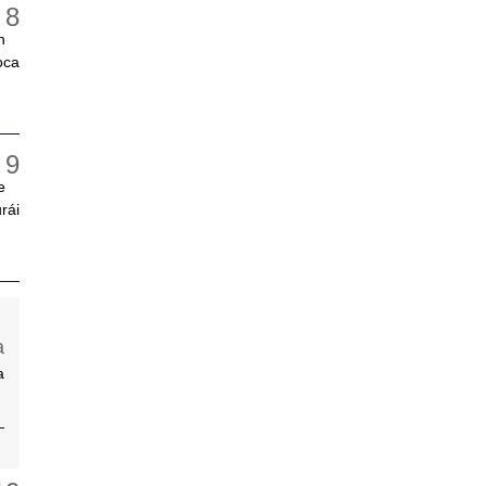
n
oca
e
rái
a