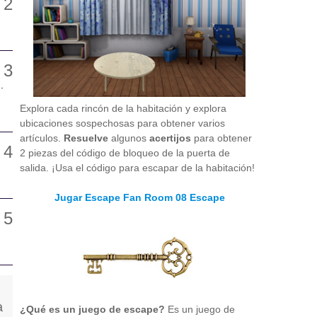
.
Explora cada rincón de la habitación y explora
ubicaciones sospechosas para obtener varios
artículos.
Resuelve
algunos
acertijos
para obtener
2 piezas del código de bloqueo de la puerta de
5
salida. ¡Usa el código para escapar de la habitación!
Jugar Escape Fan Room 08 Escape
¿Qué es un juego de escape?
Es un juego de