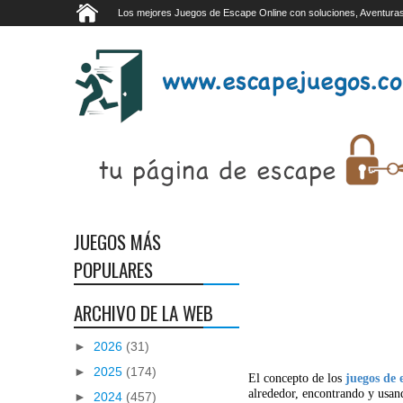
Los mejores Juegos de Escape Online con soluciones, Aventuras
JUEGOS MÁS
POPULARES
ARCHIVO DE LA WEB
►
2026
(31)
►
2025
(174)
El concepto de los
juegos de 
alrededor, encontrando y usan
►
2024
(457)