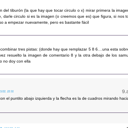
n del tiburón (la que hay que tocar circulo o x) mirar primera la image
, darle circulo si es la imagen (o creemos que es) que figura, si nos t
o a empezar nuevamente, pero es bastante fácil
combinar tres pistas: (donde hay que remplazar 5 8 6....una esta sobr
vez resuelto la imagen de comentario 8 y la otra debajo de los samu
o no doy con ella
/1/22, 22:31
 con el puntito abajo izquierda y la flecha es la de cuadros mirando haci
se