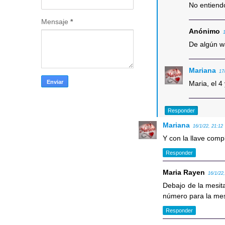
No entiend
Mensaje
*
Anónimo
De algún w
Mariana
17
Maria, el 4
Responder
Mariana
16/1/22, 21:12
Y con la llave comp
Responder
Maria Rayen
16/1/22
Debajo de la mesita
número para la mes
Responder