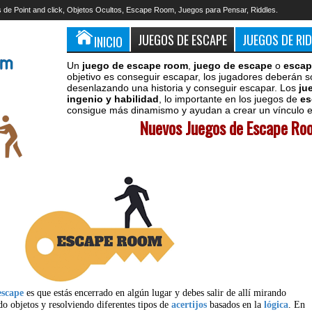
 de Point and click, Objetos Ocultos, Escape Room, Juegos para Pensar, Riddles.
JUEGOS DE ESCAPE
JUEGOS DE RI
INICIO
Un
juego de escape room
,
juego de escape
o
escap
objetivo es conseguir escapar, los jugadores deberán s
desenlazando una historia y conseguir escapar. Los
ju
ingenio y habilidad
, lo importante en los juegos de
es
consigue más dinamismo y ayudan a crear un vínculo en
Nuevos Juegos de Escape Roo
escape
es que estás encerrado en algún lugar y debes salir de allí mirando
do objetos y resolviendo diferentes tipos de
acertijos
basados en la
lógica
. En