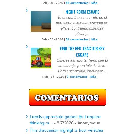
Feb - 09 - 2026 |
58 comentarios
|
Más
NIGHT ROOM ESCAPE
Te encuentras encerrado en el
dormitorio e intentas escapar de
ella encontrando objetos y
pistas,...
Feb - 09 - 2026 |
31 comentarios
|
Más
FIND THE RED TRACTOR KEY
ESCAPE
Quieres transportar heno con tu
tractor rojo, pero falta la llave.
Para encontrarla, encuentra...
Feb - 04 - 2026 |
6 comentarios
|
Más
I really appreciate games that require
thinking ra...
- 8/7/2026
- Anonymous
This discussion highlights how vehicles