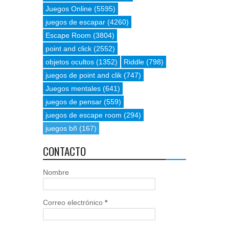
Juegos Online
(5595)
juegos de escapar
(4260)
Escape Room
(3804)
point and click
(2552)
objetos ocultos
(1352)
Riddle
(798)
juegos de point and clik
(747)
Juegos mentales
(641)
juegos de pensar
(559)
juegos de escape room
(294)
juegos bñ
(167)
CONTACTO
Nombre
Correo electrónico
*