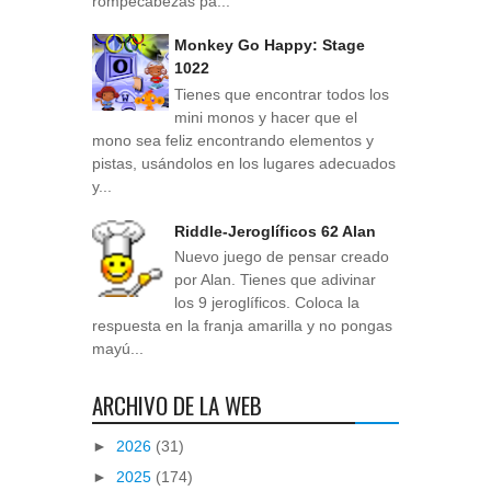
rompecabezas pa...
Monkey Go Happy: Stage
1022
Tienes que encontrar todos los
mini monos y hacer que el
mono sea feliz encontrando elementos y
pistas, usándolos en los lugares adecuados
y...
Riddle-Jeroglíficos 62 Alan
Nuevo juego de pensar creado
por Alan. Tienes que adivinar
los 9 jeroglíficos. Coloca la
respuesta en la franja amarilla y no pongas
mayú...
ARCHIVO DE LA WEB
►
2026
(31)
►
2025
(174)