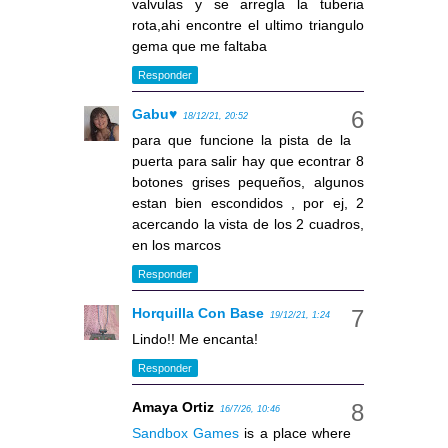
valvulas y se arregla la tuberia
rota,ahi encontre el ultimo triangulo
gema que me faltaba
Responder
Gabu♥
18/12/21, 20:52
para que funcione la pista de la
puerta para salir hay que econtrar 8
botones grises pequeños, algunos
estan bien escondidos , por ej, 2
acercando la vista de los 2 cuadros,
en los marcos
Responder
Horquilla Con Base
19/12/21, 1:24
Lindo!! Me encanta!
Responder
Amaya Ortiz
16/7/26, 10:46
Sandbox Games
is a place where