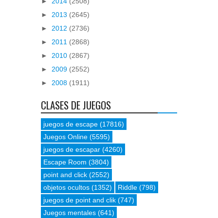
►
2014
(2508)
►
2013
(2645)
►
2012
(2736)
►
2011
(2868)
►
2010
(2867)
►
2009
(2552)
►
2008
(1911)
CLASES DE JUEGOS
juegos de escape
(17816)
Juegos Online
(5595)
juegos de escapar
(4260)
Escape Room
(3804)
point and click
(2552)
objetos ocultos
(1352)
Riddle
(798)
juegos de point and clik
(747)
Juegos mentales
(641)