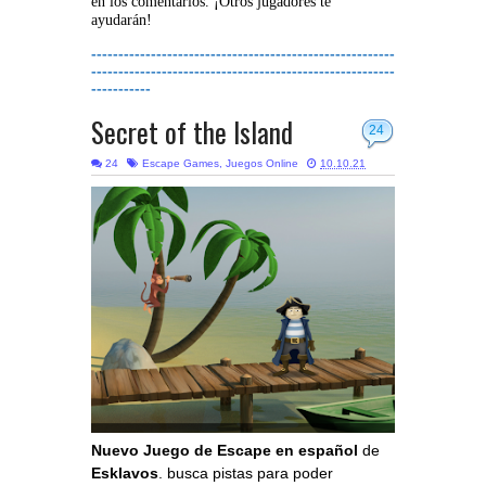
en los comentarios. ¡Otros jugadores te
ayudarán!
--------------------------------------------------------
--------------------------------------------------------
-----------
Secret of the Island
24
24
Escape Games
,
Juegos Online
10.10.21
Nuevo Juego de Escape en español
de
Esklavos
. busca pistas para poder