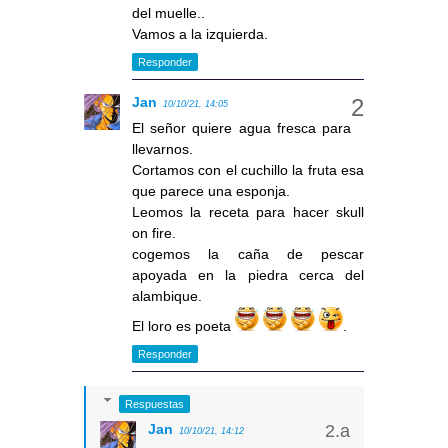
del muelle..
Vamos a la izquierda.
Responder
Jan
10/10/21, 14:05
El señor quiere agua fresca para
llevarnos.
Cortamos con el cuchillo la fruta esa
que parece una esponja.
Leomos la receta para hacer skull
on fire.
cogemos la caña de pescar
apoyada en la piedra cerca del
alambique.
El loro es poeta
.
Responder
Respuestas
Jan
10/10/21, 14:12