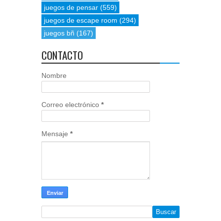
juegos de pensar
(559)
juegos de escape room
(294)
juegos bñ
(167)
CONTACTO
Nombre
Correo electrónico
*
Mensaje
*