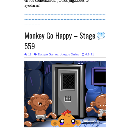
en los comentarios. ¡Otros jugadores te
ayudarán!
--------------------------------------------------------
--------------------------------------------------------
-----------
Monkey Go Happy – Stage
11
559
11
Escape Games
,
Juegos Online
6.9.21