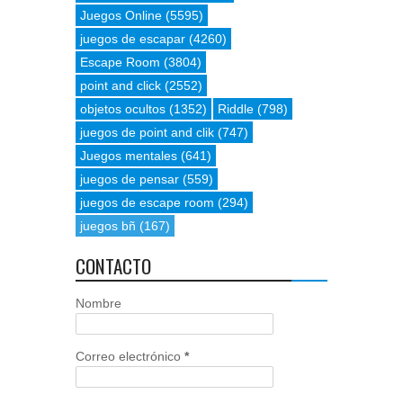
Juegos Online
(5595)
juegos de escapar
(4260)
Escape Room
(3804)
point and click
(2552)
objetos ocultos
(1352)
Riddle
(798)
juegos de point and clik
(747)
Juegos mentales
(641)
juegos de pensar
(559)
juegos de escape room
(294)
juegos bñ
(167)
CONTACTO
Nombre
Correo electrónico
*