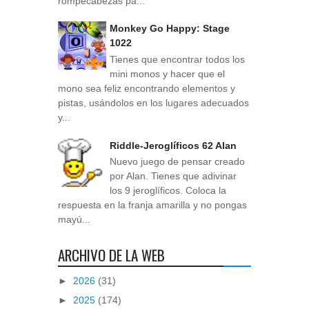
rompecabezas pa...
Monkey Go Happy: Stage
1022
Tienes que encontrar todos los
mini monos y hacer que el
mono sea feliz encontrando elementos y
pistas, usándolos en los lugares adecuados
y...
Riddle-Jeroglíficos 62 Alan
Nuevo juego de pensar creado
por Alan. Tienes que adivinar
los 9 jeroglíficos. Coloca la
respuesta en la franja amarilla y no pongas
mayú...
ARCHIVO DE LA WEB
►
2026
(31)
►
2025
(174)