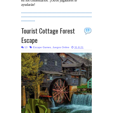
en los comentarios. ¡Otros jugadores te
ayudarán!
--------------------------------------------------------
--------------------------------------------------------
-----------
Tourist Cottage Forest
13
Escape
13
Escape Games
,
Juegos Online
31.8.21