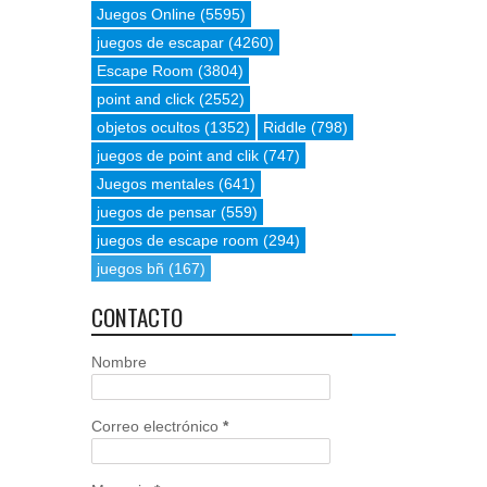
Juegos Online
(5595)
juegos de escapar
(4260)
Escape Room
(3804)
point and click
(2552)
objetos ocultos
(1352)
Riddle
(798)
juegos de point and clik
(747)
Juegos mentales
(641)
juegos de pensar
(559)
juegos de escape room
(294)
juegos bñ
(167)
CONTACTO
Nombre
Correo electrónico
*