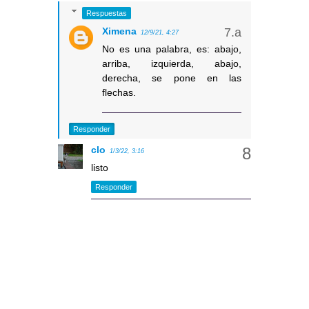
Respuestas
Ximena
12/9/21, 4:27
No es una palabra, es: abajo,
arriba, izquierda, abajo,
derecha, se pone en las
flechas.
Responder
clo
1/3/22, 3:16
listo
Responder