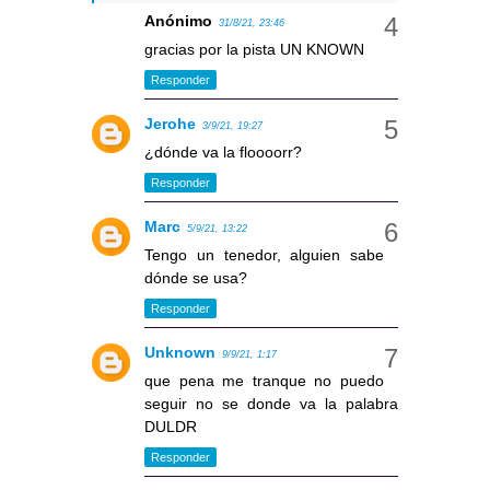
Anónimo
31/8/21, 23:46
gracias por la pista UN KNOWN
Responder
Jerohe
3/9/21, 19:27
¿dónde va la floooorr?
Responder
Marc
5/9/21, 13:22
Tengo un tenedor, alguien sabe
dónde se usa?
Responder
Unknown
9/9/21, 1:17
que pena me tranque no puedo
seguir no se donde va la palabra
DULDR
Responder