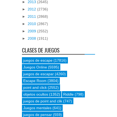
►
2013
(2645)
►
2012
(2736)
►
2011
(2868)
►
2010
(2867)
►
2009
(2552)
►
2008
(1911)
CLASES DE JUEGOS
juegos de escape
(17816)
Juegos Online
(5595)
juegos de escapar
(4260)
Escape Room
(3804)
point and click
(2552)
objetos ocultos
(1352)
Riddle
(798)
juegos de point and clik
(747)
Juegos mentales
(641)
juegos de pensar
(559)