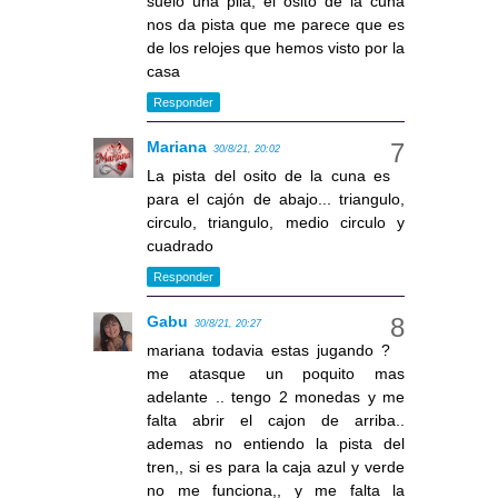
suelo una pila, el osito de la cuna
nos da pista que me parece que es
de los relojes que hemos visto por la
casa
Responder
Mariana
30/8/21, 20:02
La pista del osito de la cuna es
para el cajón de abajo... triangulo,
circulo, triangulo, medio circulo y
cuadrado
Responder
Gabu
30/8/21, 20:27
mariana todavia estas jugando ?
me atasque un poquito mas
adelante .. tengo 2 monedas y me
falta abrir el cajon de arriba..
ademas no entiendo la pista del
tren,, si es para la caja azul y verde
no me funciona,, y me falta la