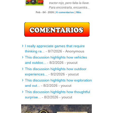
tractor rojo, pero falta la llave.
Para encontrarla, encuentra...
Feb - 04 - 2026 |
6 comentarios
|
Más
I really appreciate games that require
thinking ra...
- 8/7/2026
- Anonymous
This discussion highlights how vehicles
and outdoo...
- 8/2/2026
- youcut
This discussion highlights how outdoor
experiences...
- 8/2/2026
- youcut
This discussion highlights how exploration
and out...
- 8/2/2026
- youcut
This discussion highlights how thoughtful
surprise...
- 8/2/2026
- youcut