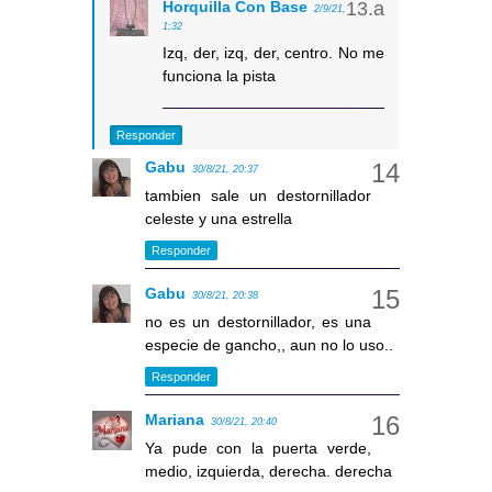
Horquilla Con Base
2/9/21,
1:32
Izq, der, izq, der, centro. No me
funciona la pista
Responder
Gabu
30/8/21, 20:37
tambien sale un destornillador
celeste y una estrella
Responder
Gabu
30/8/21, 20:38
no es un destornillador, es una
especie de gancho,, aun no lo uso..
Responder
Mariana
30/8/21, 20:40
Ya pude con la puerta verde,
medio, izquierda, derecha. derecha