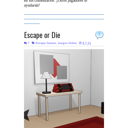
en los comentarios. ¡Otros jugadores te
ayudarán!
--------------------------------------------------------
--------------------------------------------------------
-----------
Escape or Die
7
7
Escape Games
,
Juegos Online
8.7.21