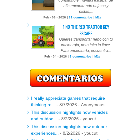
dormitorio e intentas escapar de
ella encontrando objetos y
pistas,...
Feb - 09 - 2026 |
31 comentarios
|
Más
FIND THE RED TRACTOR KEY
ESCAPE
Quieres transportar heno con tu
tractor rojo, pero falta la llave.
Para encontrarla, encuentra...
Feb - 04 - 2026 |
6 comentarios
|
Más
I really appreciate games that require
thinking ra...
- 8/7/2026
- Anonymous
This discussion highlights how vehicles
and outdoo...
- 8/2/2026
- youcut
This discussion highlights how outdoor
experiences...
- 8/2/2026
- youcut