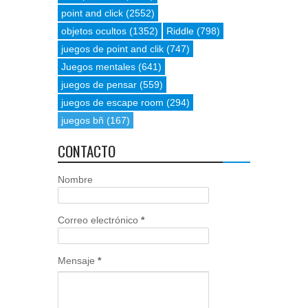
point and click
(2552)
objetos ocultos
(1352)
Riddle
(798)
juegos de point and clik
(747)
Juegos mentales
(641)
juegos de pensar
(559)
juegos de escape room
(294)
juegos bñ
(167)
CONTACTO
Nombre
Correo electrónico
*
Mensaje
*