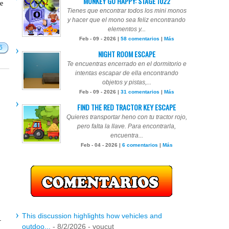
MONKEY GO HAPPY: STAGE 1022
te
Tienes que encontrar todos los mini monos
y hacer que el mono sea feliz encontrando
elementos y...
Feb - 09 - 2026 |
58 comentarios
|
Más
6
NIGHT ROOM ESCAPE
Te encuentras encerrado en el dormitorio e
intentas escapar de ella encontrando
objetos y pistas,...
Feb - 09 - 2026 |
31 comentarios
|
Más
FIND THE RED TRACTOR KEY ESCAPE
Quieres transportar heno con tu tractor rojo,
pero falta la llave. Para encontrarla,
encuentra...
Feb - 04 - 2026 |
6 comentarios
|
Más
This discussion highlights how vehicles and
.
outdoo...
- 8/2/2026
- youcut