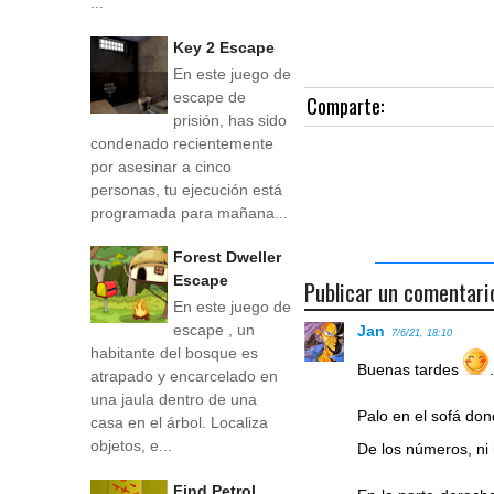
...
Key 2 Escape
En este juego de
escape de
Comparte:
prisión, has sido
condenado recientemente
por asesinar a cinco
personas, tu ejecución está
programada para mañana...
Forest Dweller
Escape
Publicar un comentari
En este juego de
escape , un
Jan
7/6/21, 18:10
habitante del bosque es
Buenas tardes
atrapado y encarcelado en
una jaula dentro de una
Palo en el sofá don
casa en el árbol. Localiza
objetos, e...
De los números, ni
Find Petrol