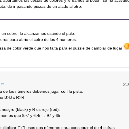
, apartamos las cestas de colores y le damos al botón; se ha activado
ita, de ir pasando piezas de un alado al otro.
y un sobre; lo alcanzamos usando el palo.
eros para abrie el cofre de los 4 números.
eza de color verde que nos falta para el puzzle de cambiar de lugar
8:25
ta de los números debemos jugar con la pista:
ue B>B x R>R
nesgro (black) y R es rojo (red).
enemos que 9>7 y 6>5 → 97 y 65
tiplicar ("x") esos dos números para conseguir el de 4 cufras: