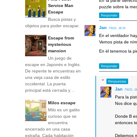
En la parte derecha
Service Man
puzzle sobre la mes
Escape
Responder
Busca pistas y
objetos para poder escapar.
Jan
7/6/21, 18:16
En el ventilador ha
Escape from
Vemos pista de ním
mysterious
mansion
En él tenemos la pi
Un juego de
escape en Japonés e Inglés.
Responder
De repente te encuentras en
una vieja casa de estilo
Respuestas
occidental. La puerta
Jan
principal está cerrada y ...
7/6/21, 1
Para la pis
Milos escape
Nos dice q
Milo es un gatito
curioso que se
Donde B es 
encuentra
entonces t
encerrado en una casa
extraña. Cada habitación
Debemos mul