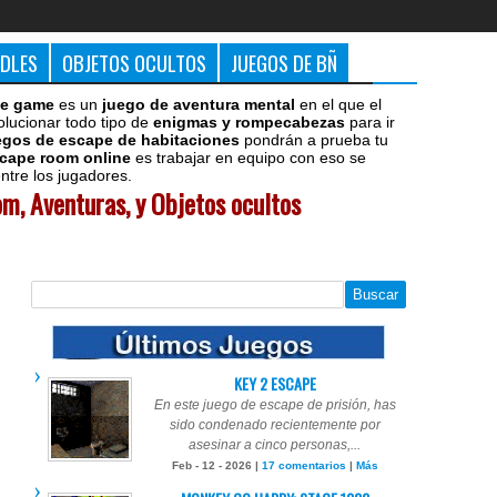
DDLES
OBJETOS OCULTOS
JUEGOS DE BÑ
e game
es un
juego de aventura mental
en el que el
olucionar todo tipo de
enigmas y rompecabezas
para ir
egos de escape de habitaciones
pondrán a prueba tu
cape room online
es trabajar en equipo con eso se
tre los jugadores.
m, Aventuras, y Objetos ocultos
KEY 2 ESCAPE
En este juego de escape de prisión, has
sido condenado recientemente por
asesinar a cinco personas,...
Feb - 12 - 2026 |
17 comentarios
|
Más