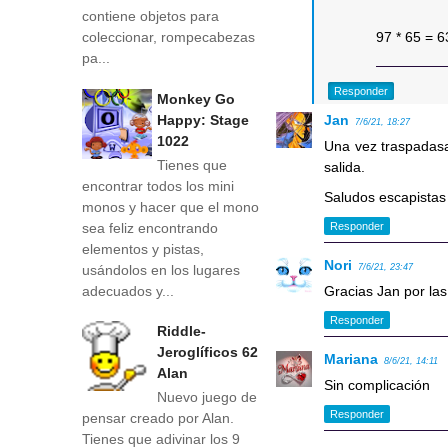
contiene objetos para
coleccionar, rompecabezas
97 * 65 = 
pa...
Responder
Monkey Go
Happy: Stage
Jan
7/6/21, 18:27
1022
Una vez traspadasa
Tienes que
salida.
encontrar todos los mini
Saludos escapista
monos y hacer que el mono
Responder
sea feliz encontrando
elementos y pistas,
Nori
usándolos en los lugares
7/6/21, 23:47
adecuados y...
Gracias Jan por las
Responder
Riddle-
Jeroglíficos 62
Mariana
8/6/21, 14:11
Alan
Sin complicación
Nuevo juego de
Responder
pensar creado por Alan.
Tienes que adivinar los 9