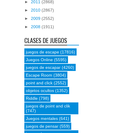
►
2011
(2868)
►
2010
(2867)
►
2009
(2552)
►
2008
(1911)
CLASES DE JUEGOS
juegos de escape
(17816)
Juegos Online
(5595)
juegos de escapar
(4260)
Escape Room
(3804)
point and click
(2552)
objetos ocultos
(1352)
Riddle
(798)
juegos de point and clik
(747)
Juegos mentales
(641)
juegos de pensar
(559)