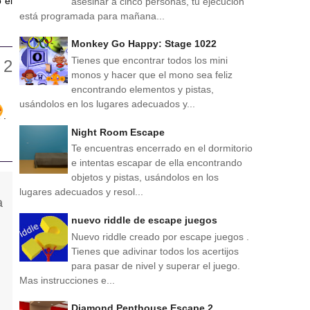
 el
asesinar a cinco personas, tu ejecución
está programada para mañana...
Monkey Go Happy: Stage 1022
Tienes que encontrar todos los mini
monos y hacer que el mono sea feliz
encontrando elementos y pistas,
usándolos en los lugares adecuados y...
.
Night Room Escape
Te encuentras encerrado en el dormitorio
e intentas escapar de ella encontrando
objetos y pistas, usándolos en los
lugares adecuados y resol...
nuevo riddle de escape juegos
Nuevo riddle creado por escape juegos .
Tienes que adivinar todos los acertijos
para pasar de nivel y superar el juego.
Mas instrucciones e...
Diamond Penthouse Escape 2