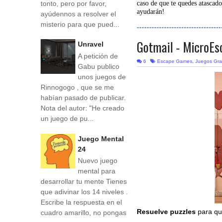
tonto, pero por favor,
caso de que te quedes atascado
ayudarán!
ayúdennos a resolver el
misterio para que pued...
----------------------------------
Gotmail - MicroEs
Unravel
A petición de
6
Escape Games
,
Juegos Gra
Gabu publico
unos juegos de
Rinnogogo , que se me
habían pasado de publicar.
Nota del autor: "He creado
un juego de pu...
Juego Mental
24
Nuevo juego
mental para
desarrollar tu mente Tienes
que adivinar los 14 niveles .
Escribe la respuesta en el
Resuelve puzzles
para que
cuadro amarillo, no pongas