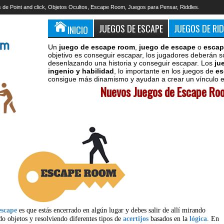
 de Point and click, Objetos Ocultos, Escape Room, Juegos para Pensar, Riddles.
JUEGOS DE ESCAPE
JUEGOS DE RI
INICIO
Un
juego de escape room
,
juego de escape
o
escap
objetivo es conseguir escapar, los jugadores deberán s
desenlazando una historia y conseguir escapar. Los
ju
ingenio y habilidad
, lo importante en los juegos de
es
consigue más dinamismo y ayudan a crear un vínculo en
Nuevos Juegos de Escape Roo
escape
es que estás encerrado en algún lugar y debes salir de allí mirando
do objetos y resolviendo diferentes tipos de
acertijos
basados en la
lógica
. En