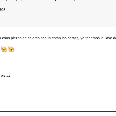
6305
 esas piezas de colores según están las cestas, ya tenemos la llave d
s
.
 pistas!