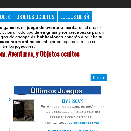
DDLES
OBJETOS OCULTOS
JUEGOS DE BÑ
e game
es un
juego de aventura mental
en el que el
olucionar todo tipo de
enigmas y rompecabezas
para ir
egos de escape de habitaciones
pondrán a prueba tu
cape room online
es trabajar en equipo con eso se
tre los jugadores.
m, Aventuras, y Objetos ocultos
KEY 2 ESCAPE
En este juego de escape de prisión, has
sido condenado recientemente por
asesinar a cinco personas,...
Feb - 12 - 2026 |
17 comentarios
|
Más