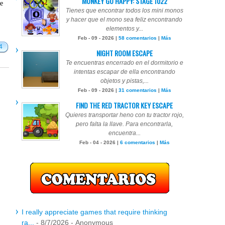
MONKEY GO HAPPY: STAGE 1022
te
Tienes que encontrar todos los mini monos
y hacer que el mono sea feliz encontrando
elementos y...
Feb - 09 - 2026 |
58 comentarios
|
Más
4
NIGHT ROOM ESCAPE
Te encuentras encerrado en el dormitorio e
intentas escapar de ella encontrando
objetos y pistas,...
Feb - 09 - 2026 |
31 comentarios
|
Más
FIND THE RED TRACTOR KEY ESCAPE
Quieres transportar heno con tu tractor rojo,
pero falta la llave. Para encontrarla,
encuentra...
Feb - 04 - 2026 |
6 comentarios
|
Más
I really appreciate games that require thinking
ra...
- 8/7/2026
- Anonymous