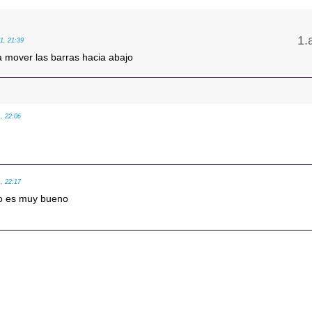
21, 21:39
a mover las barras hacia abajo
1, 22:06
1, 22:17
no es muy bueno