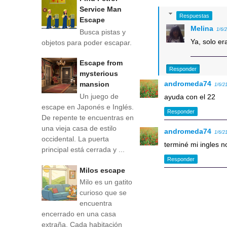
Service Man
Respuestas
Escape
Melina
1/6/
Busca pistas y
Ya, solo er
objetos para poder escapar.
Escape from
Responder
mysterious
andromeda74
mansion
1/6/2
Un juego de
ayuda con el 22
escape en Japonés e Inglés.
Responder
De repente te encuentras en
una vieja casa de estilo
andromeda74
1/6/2
occidental. La puerta
terminé mi ingles 
principal está cerrada y ...
Responder
Milos escape
Milo es un gatito
curioso que se
encuentra
encerrado en una casa
extraña. Cada habitación