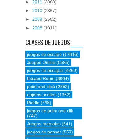
►
2011
(2868)
►
2010
(2867)
►
2009
(2552)
►
2008
(1911)
CLASES DE JUEGOS
juegos de escape
(17816)
Juegos Online
(5595)
juegos de escapar
(4260)
Escape Room
(3804)
point and click
(2552)
objetos ocultos
(1352)
Riddle
(798)
juegos de point and clik
(747)
Juegos mentales
(641)
juegos de pensar
(559)