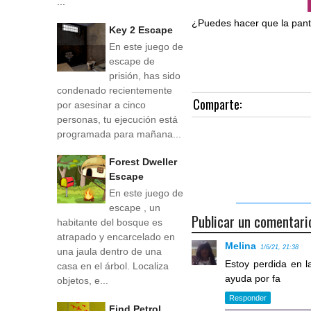
...
¿Puedes hacer que la pant
Key 2 Escape
En este juego de
escape de
prisión, has sido
condenado recientemente
Comparte:
por asesinar a cinco
personas, tu ejecución está
programada para mañana...
Forest Dweller
Escape
En este juego de
escape , un
Publicar un comentari
habitante del bosque es
atrapado y encarcelado en
Melina
1/6/21, 21:38
una jaula dentro de una
Estoy perdida en l
casa en el árbol. Localiza
ayuda por fa
objetos, e...
Responder
Find Petrol