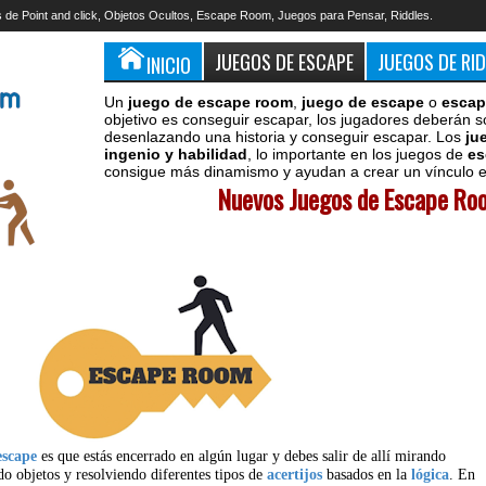
 de Point and click, Objetos Ocultos, Escape Room, Juegos para Pensar, Riddles.
JUEGOS DE ESCAPE
JUEGOS DE RI
INICIO
Un
juego de escape room
,
juego de escape
o
escap
objetivo es conseguir escapar, los jugadores deberán s
desenlazando una historia y conseguir escapar. Los
ju
ingenio y habilidad
, lo importante en los juegos de
es
consigue más dinamismo y ayudan a crear un vínculo en
Nuevos Juegos de Escape Roo
escape
es que estás encerrado en algún lugar y debes salir de allí mirando
do objetos y resolviendo diferentes tipos de
acertijos
basados en la
lógica
. En