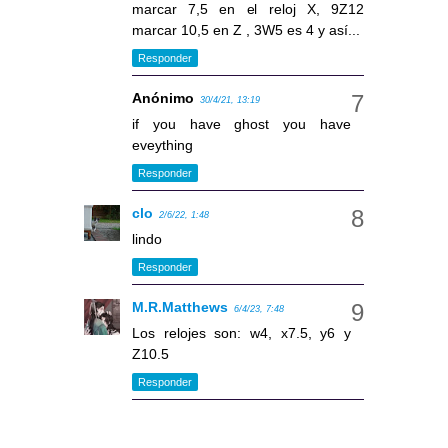
marcar 7,5 en el reloj X, 9Z12
marcar 10,5 en Z , 3W5 es 4 y así...
Responder
Anónimo
30/4/21, 13:19
if you have ghost you have
eveything
Responder
clo
2/6/22, 1:48
lindo
Responder
M.R.Matthews
6/4/23, 7:48
Los relojes son: w4, x7.5, y6 y
Z10.5
Responder