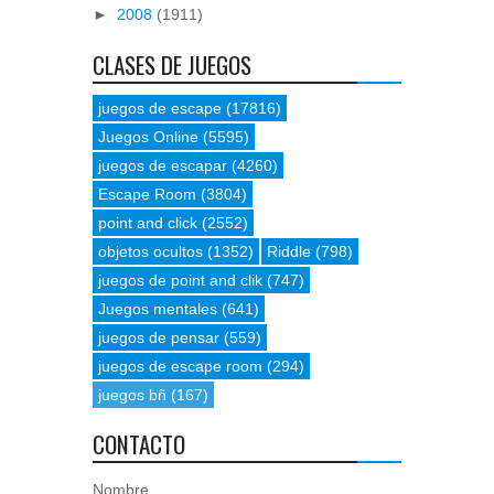
►
2008
(1911)
CLASES DE JUEGOS
juegos de escape
(17816)
Juegos Online
(5595)
juegos de escapar
(4260)
Escape Room
(3804)
point and click
(2552)
objetos ocultos
(1352)
Riddle
(798)
juegos de point and clik
(747)
Juegos mentales
(641)
juegos de pensar
(559)
juegos de escape room
(294)
juegos bñ
(167)
CONTACTO
Nombre