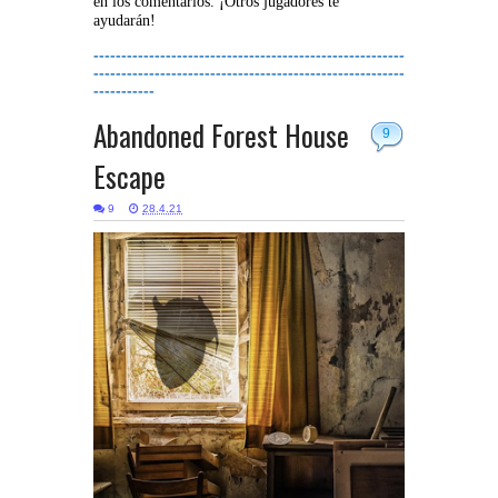
en los comentarios. ¡Otros jugadores te
ayudarán!
--------------------------------------------------------
--------------------------------------------------------
-----------
Abandoned Forest House
9
Escape
9
28.4.21