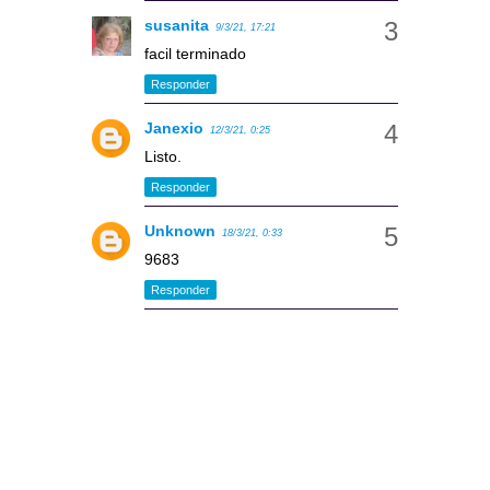
susanita
9/3/21, 17:21
facil terminado
Responder
Janexio
12/3/21, 0:25
Listo.
Responder
Unknown
18/3/21, 0:33
9683
Responder