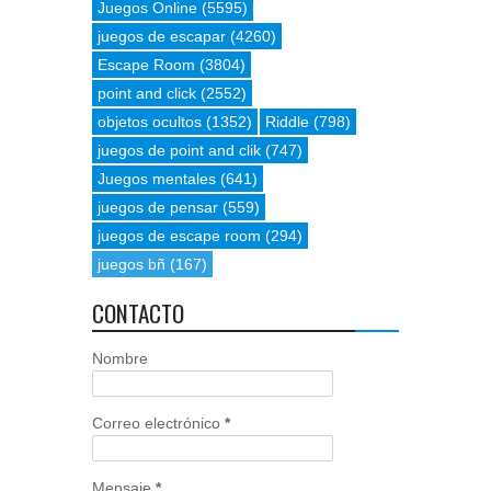
Juegos Online
(5595)
juegos de escapar
(4260)
Escape Room
(3804)
point and click
(2552)
objetos ocultos
(1352)
Riddle
(798)
juegos de point and clik
(747)
Juegos mentales
(641)
juegos de pensar
(559)
juegos de escape room
(294)
juegos bñ
(167)
CONTACTO
Nombre
Correo electrónico
*
Mensaje
*