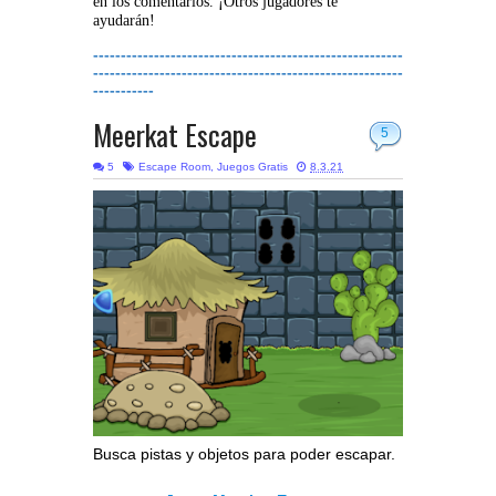
en los comentarios. ¡Otros jugadores te
ayudarán!
--------------------------------------------------------
--------------------------------------------------------
-----------
Meerkat Escape
5
5
Escape Room
,
Juegos Gratis
8.3.21
Busca pistas y objetos para poder escapar.