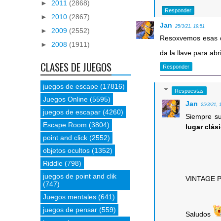
►
2011
(2868)
Responder
►
2010
(2867)
Jan
25/3/21, 19:51
►
2009
(2552)
Resoxvemos esas do
►
2008
(1911)
da la llave para abr
CLASES DE JUEGOS
Responder
juegos de escape
(17816)
Respuestas
Juegos Online
(5595)
Jan
25/3/21, 
juegos de escapar
(4260)
Siempre su
Escape Room
(3804)
lugar clás
point and click
(2552)
objetos ocultos
(1352)
Riddle
(798)
juegos de point and clik
VINTAGE 
(747)
Juegos mentales
(641)
juegos de pensar
(559)
Saludos