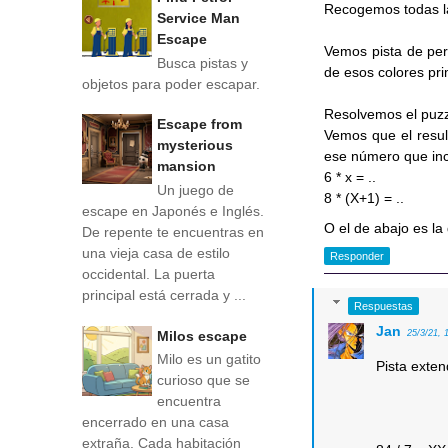
Recogemos todas las
Service Man
Escape
Vemos pista de peri
Busca pistas y
de esos colores pri
objetos para poder escapar.
Resolvemos el puz
Escape from
Vemos que el result
mysterious
ese número que in
mansion
6 * x = ..
Un juego de
8 * (X+1) = ..
escape en Japonés e Inglés.
O el de abajo es la
De repente te encuentras en
una vieja casa de estilo
Responder
occidental. La puerta
principal está cerrada y ...
Respuestas
Jan
Milos escape
25/3/21, 
Milo es un gatito
Pista exte
curioso que se
encuentra
encerrado en una casa
extraña. Cada habitación