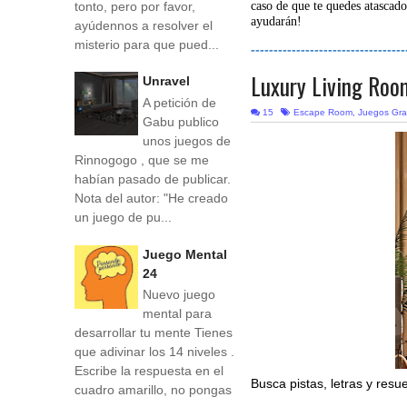
tonto, pero por favor,
caso de que te quedes atascado
ayudarán!
ayúdennos a resolver el
misterio para que pued...
----------------------------------
Luxury Living Roo
Unravel
A petición de
15
Escape Room
,
Juegos Gra
Gabu publico
unos juegos de
Rinnogogo , que se me
habían pasado de publicar.
Nota del autor: "He creado
un juego de pu...
Juego Mental
24
Nuevo juego
mental para
desarrollar tu mente Tienes
que adivinar los 14 niveles .
Escribe la respuesta en el
Busca pistas, letras y resu
cuadro amarillo, no pongas