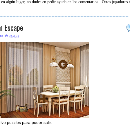
 en algún lugar, no dudes en pedir ayuda en los comentarios. ¡Otros jugadores 
-----------------------------------------------------------------------------------------
m Escape
tis
25.3.21
elve puzzles para poder salir.