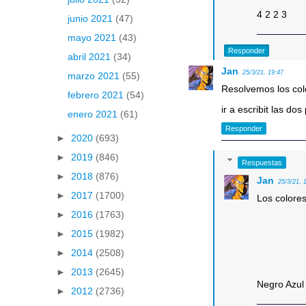
4 2 2 3
junio 2021
(47)
mayo 2021
(43)
Responder
abril 2021
(34)
Jan
25/3/21, 19:47
marzo 2021
(55)
Resolvemos los col
febrero 2021
(54)
ir a escribit las do
enero 2021
(61)
Responder
►
2020
(693)
►
2019
(846)
Respuestas
►
2018
(876)
Jan
25/3/21, 
►
2017
(1700)
Los colores
►
2016
(1763)
►
2015
(1982)
►
2014
(2508)
►
2013
(2645)
Negro Azul
►
2012
(2736)