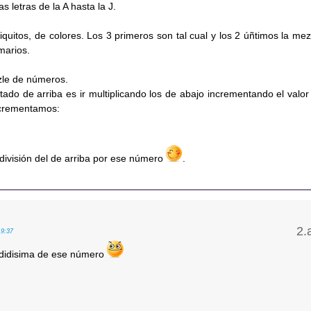
 letras de la A hasta la J.
quitos, de colores. Los 3 primeros son tal cual y los 2 úñtimos la mez
marios.
zle de números.
ado de arriba es ir multiplicando los de abajo incrementando el valor
crementamos:
 división del de arriba por ese número
.
19:37
ndidisima de ese número