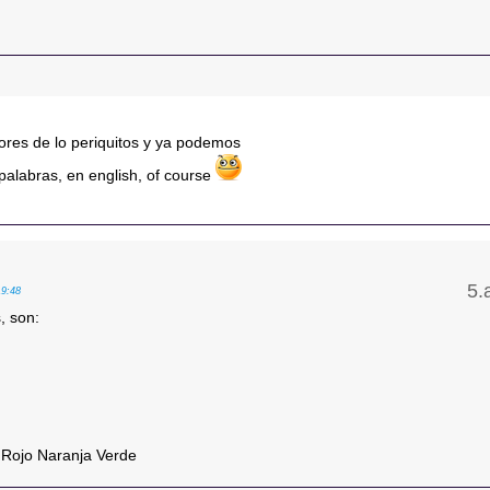
ores de lo periquitos y ya podemos
s palabras, en english, of course
19:48
, son:
 Rojo Naranja Verde