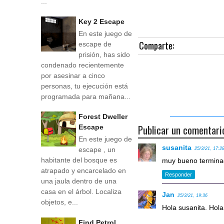
...
Key 2 Escape
En este juego de
Comparte:
escape de
prisión, has sido
condenado recientemente
por asesinar a cinco
personas, tu ejecución está
programada para mañana...
Forest Dweller
Publicar un comentari
Escape
En este juego de
susanita
escape , un
25/3/21, 17:2
habitante del bosque es
muy bueno termin
atrapado y encarcelado en
Responder
una jaula dentro de una
casa en el árbol. Localiza
Jan
25/3/21, 19:36
objetos, e...
Hola susanita. Hol
Find Petrol