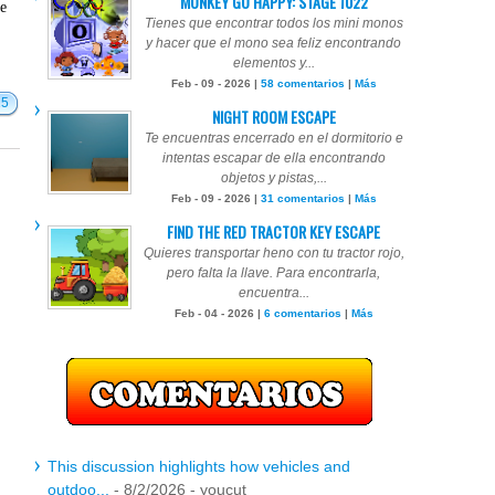
MONKEY GO HAPPY: STAGE 1022
te
Tienes que encontrar todos los mini monos
y hacer que el mono sea feliz encontrando
elementos y...
Feb - 09 - 2026 |
58 comentarios
|
Más
15
NIGHT ROOM ESCAPE
Te encuentras encerrado en el dormitorio e
intentas escapar de ella encontrando
objetos y pistas,...
Feb - 09 - 2026 |
31 comentarios
|
Más
FIND THE RED TRACTOR KEY ESCAPE
Quieres transportar heno con tu tractor rojo,
pero falta la llave. Para encontrarla,
encuentra...
Feb - 04 - 2026 |
6 comentarios
|
Más
This discussion highlights how vehicles and
outdoo...
- 8/2/2026
- youcut