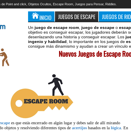
 de Point and click, Objetos Ocultos, Escape Room, Juegos para Pensar, Riddles.
JUEGOS DE ESCAPE
JUEGOS DE RI
INICIO
Un
juego de escape room
,
juego de escape
o
escap
objetivo es conseguir escapar, los jugadores deberán s
desenlazando una historia y conseguir escapar. Los
ju
ingenio y habilidad
, lo importante en los juegos de
es
consigue más dinamismo y ayudan a crear un vínculo en
Nuevos Juegos de Escape Roo
escape
es que estás encerrado en algún lugar y debes salir de allí mirando
do objetos y resolviendo diferentes tipos de
acertijos
basados en la
lógica
. En