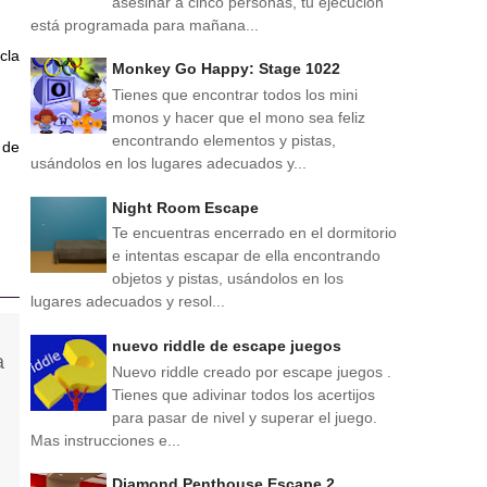
asesinar a cinco personas, tu ejecución
está programada para mañana...
cla
Monkey Go Happy: Stage 1022
Tienes que encontrar todos los mini
monos y hacer que el mono sea feliz
encontrando elementos y pistas,
 de
usándolos en los lugares adecuados y...
Night Room Escape
Te encuentras encerrado en el dormitorio
e intentas escapar de ella encontrando
objetos y pistas, usándolos en los
lugares adecuados y resol...
nuevo riddle de escape juegos
Nuevo riddle creado por escape juegos .
Tienes que adivinar todos los acertijos
para pasar de nivel y superar el juego.
Mas instrucciones e...
Diamond Penthouse Escape 2