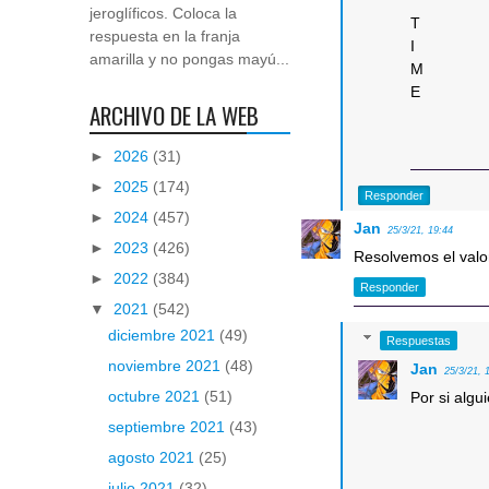
jeroglíficos. Coloca la
T
respuesta en la franja
I
amarilla y no pongas mayú...
M
E
ARCHIVO DE LA WEB
►
2026
(31)
►
2025
(174)
Responder
►
2024
(457)
Jan
25/3/21, 19:44
►
2023
(426)
Resolvemos el valo
►
2022
(384)
Responder
▼
2021
(542)
diciembre 2021
(49)
Respuestas
noviembre 2021
(48)
Jan
25/3/21, 
octubre 2021
(51)
Por si algu
septiembre 2021
(43)
agosto 2021
(25)
julio 2021
(32)