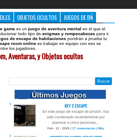
DDLES
OBJETOS OCULTOS
JUEGOS DE BÑ
e game
es un
juego de aventura mental
en el que el
olucionar todo tipo de
enigmas y rompecabezas
para ir
egos de escape de habitaciones
pondrán a prueba tu
cape room online
es trabajar en equipo con eso se
tre los jugadores.
m, Aventuras, y Objetos ocultos
KEY 2 ESCAPE
En este juego de escape de prisión, has
sido condenado recientemente por
asesinar a cinco personas,...
Feb - 12 - 2026 |
17 comentarios
|
Más