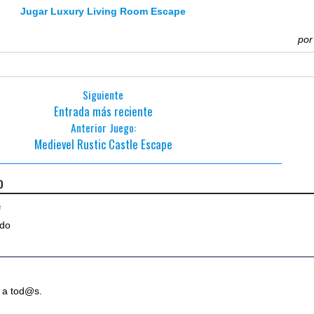
Jugar Luxury Living Room Escape
po
Siguiente
Entrada más reciente
Anterior Juego:
Medievel Rustic Castle Escape
o
8
ado
a a tod@s.