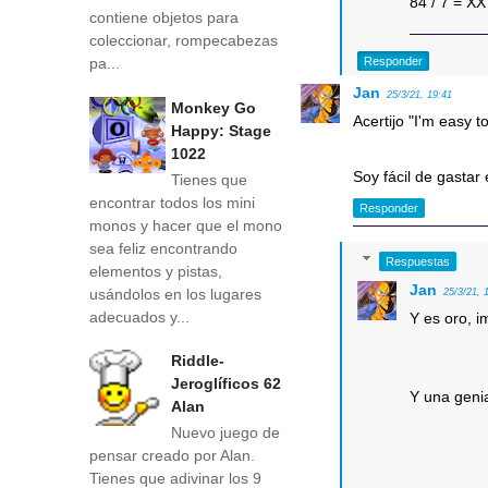
84 / 7 = XX
contiene objetos para
coleccionar, rompecabezas
Responder
pa...
Jan
25/3/21, 19:41
Monkey Go
Acertijo "I'm easy 
Happy: Stage
1022
Soy fácil de gastar
Tienes que
encontrar todos los mini
Responder
monos y hacer que el mono
sea feliz encontrando
Respuestas
elementos y pistas,
Jan
usándolos en los lugares
25/3/21, 
adecuados y...
Y es oro, i
Riddle-
Jeroglíficos 62
Y una geni
Alan
Nuevo juego de
pensar creado por Alan.
Tienes que adivinar los 9