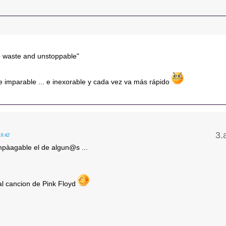
to waste and unstoppable"
 e imparable ... e inexorable y cada vez va más rápido
19:42
mpàagable el de algun@s ...
al cancion de Pink Floyd