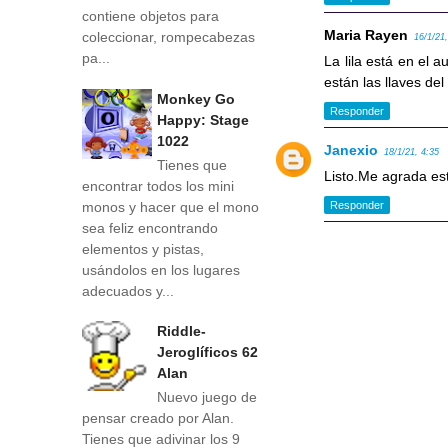
contiene objetos para
Maria Rayen
coleccionar, rompecabezas
16/1/21
pa...
La lila está en el 
están las llaves del
Monkey Go
Responder
Happy: Stage
1022
Janexio
18/1/21, 4:35
Tienes que
Listo.Me agrada est
encontrar todos los mini
Responder
monos y hacer que el mono
sea feliz encontrando
elementos y pistas,
usándolos en los lugares
adecuados y...
Riddle-
Jeroglíficos 62
Alan
Nuevo juego de
pensar creado por Alan.
Tienes que adivinar los 9