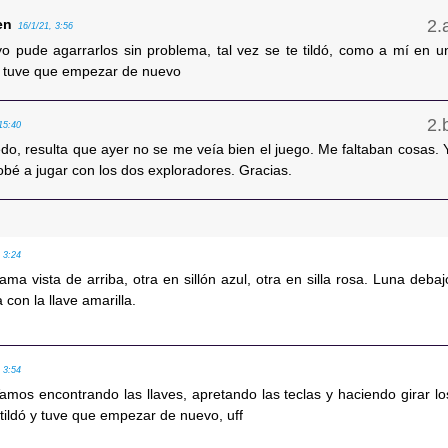
en
16/1/21, 3:56
o pude agarrarlos sin problema, tal vez se te tildó, como a mí en u
 tuve que empezar de nuevo
 15:40
do, resulta que ayer no se me veía bien el juego. Me faltaban cosas. 
bé a jugar con los dos exploradores. Gracias.
, 3:24
ama vista de arriba, otra en sillón azul, otra en silla rosa. Luna debaj
a con la llave amarilla.
, 3:54
Vamos encontrando las llaves, apretando las teclas y haciendo girar lo
tildó y tuve que empezar de nuevo, uff