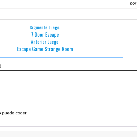
po
Siguiente Juego:
7 Door Escape
Anterior Juego:
Escape Game Strange Room
o
2
o puedo coger.