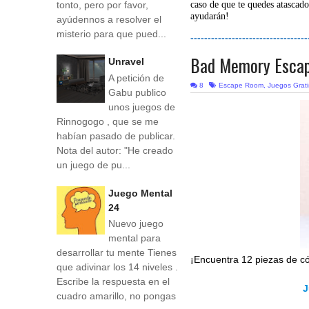
tonto, pero por favor,
caso de que te quedes atascado
ayudarán!
ayúdennos a resolver el
misterio para que pued...
----------------------------------
Bad Memory Escap
Unravel
A petición de
8
Escape Room
,
Juegos Grati
Gabu publico
unos juegos de
Rinnogogo , que se me
habían pasado de publicar.
Nota del autor: "He creado
un juego de pu...
Juego Mental
24
Nuevo juego
mental para
desarrollar tu mente Tienes
¡Encuentra 12 piezas de c
que adivinar los 14 niveles .
Escribe la respuesta en el
J
cuadro amarillo, no pongas