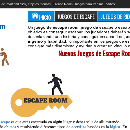
 de Point and click, Objetos Ocultos, Escape Room, Juegos para Pensar, Riddles.
JUEGOS DE ESCAPE
JUEGOS DE RI
INICIO
Un
juego de escape room
,
juego de escape
o
escap
objetivo es conseguir escapar, los jugadores deberán s
desenlazando una historia y conseguir escapar. Los
ju
ingenio y habilidad
, lo importante en los juegos de
es
consigue más dinamismo y ayudan a crear un vínculo en
Nuevos Juegos de Escape Roo
escape
es que estás encerrado en algún lugar y debes salir de allí mirando
do objetos y resolviendo diferentes tipos de
acertijos
basados en la
lógica
. En