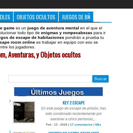
DDLES
OBJETOS OCULTOS
JUEGOS DE BÑ
e game
es un
juego de aventura mental
en el que el
olucionar todo tipo de
enigmas y rompecabezas
para ir
egos de escape de habitaciones
pondrán a prueba tu
cape room online
es trabajar en equipo con eso se
tre los jugadores.
m, Aventuras, y Objetos ocultos
KEY 2 ESCAPE
En este juego de escape de prisión, has
sido condenado recientemente por
asesinar a cinco personas,...
Feb - 12 - 2026 |
17 comentarios
|
Más