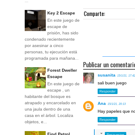
...
Comparte:
Key 2 Escape
En este juego de
escape de
prisión, has sido
condenado recientemente
por asesinar a cinco
personas, tu ejecución está
programada para mañana...
Publicar un comentari
Forest Dweller
susanita
15/1/21, 17:4
Escape
sali buen juego
En este juego de
escape , un
Responder
habitante del bosque es
atrapado y encarcelado en
Ana
15/1/21, 20:13
una jaula dentro de una
Hay papeles que n
casa en el árbol. Localiza
Responder
objetos, e...
Find Petrol
Respuestas