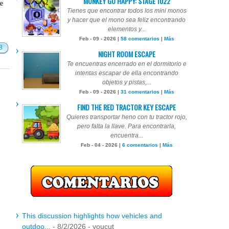
MONKEY GO HAPPY: STAGE 1022
te
Tienes que encontrar todos los mini monos
y hacer que el mono sea feliz encontrando
elementos y...
Feb - 09 - 2026 |
58 comentarios
|
Más
8
NIGHT ROOM ESCAPE
Te encuentras encerrado en el dormitorio e
intentas escapar de ella encontrando
objetos y pistas,...
Feb - 09 - 2026 |
31 comentarios
|
Más
FIND THE RED TRACTOR KEY ESCAPE
Quieres transportar heno con tu tractor rojo,
pero falta la llave. Para encontrarla,
encuentra...
Feb - 04 - 2026 |
6 comentarios
|
Más
This discussion highlights how vehicles and
outdoo...
- 8/2/2026
- youcut