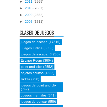
►
2011
(2868)
►
2010
(2867)
►
2009
(2552)
►
2008
(1911)
CLASES DE JUEGOS
juegos de escape
(17816)
Juegos Online
(5595)
juegos de escapar
(4260)
Escape Room
(3804)
point and click
(2552)
objetos ocultos
(1352)
Riddle
(798)
juegos de point and clik
(747)
Juegos mentales
(641)
juegos de pensar
(559)