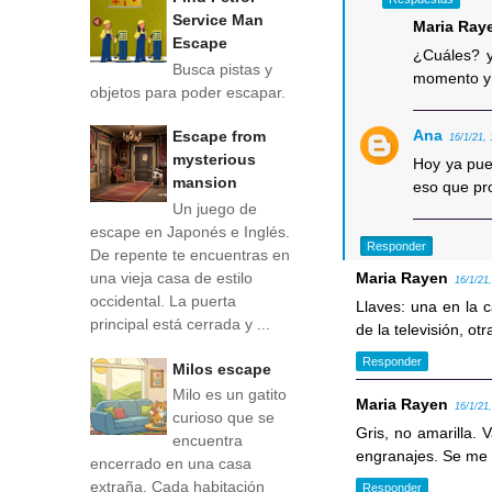
Service Man
Maria Ray
Escape
¿Cuáles? y
Busca pistas y
momento y
objetos para poder escapar.
Ana
Escape from
16/1/21,
mysterious
Hoy ya pue
mansion
eso que pro
Un juego de
escape en Japonés e Inglés.
Responder
De repente te encuentras en
una vieja casa de estilo
Maria Rayen
16/1/21
occidental. La puerta
Llaves: una en la c
principal está cerrada y ...
de la televisión, otr
Responder
Milos escape
Milo es un gatito
Maria Rayen
16/1/21
curioso que se
Gris, no amarilla. 
encuentra
engranajes. Se me 
encerrado en una casa
extraña. Cada habitación
Responder