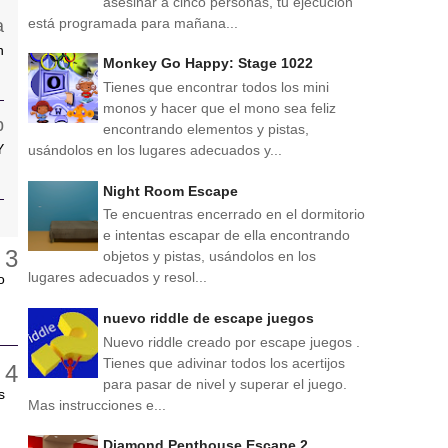
asesinar a cinco personas, tu ejecución
está programada para mañana...
n
Monkey Go Happy: Stage 1022
Tienes que encontrar todos los mini
monos y hacer que el mono sea feliz
encontrando elementos y pistas,
Y
usándolos en los lugares adecuados y...
Night Room Escape
Te encuentras encerrado en el dormitorio
e intentas escapar de ella encontrando
objetos y pistas, usándolos en los
lugares adecuados y resol...
o
nuevo riddle de escape juegos
Nuevo riddle creado por escape juegos .
Tienes que adivinar todos los acertijos
para pasar de nivel y superar el juego.
s
Mas instrucciones e...
Diamond Penthouse Escape 2