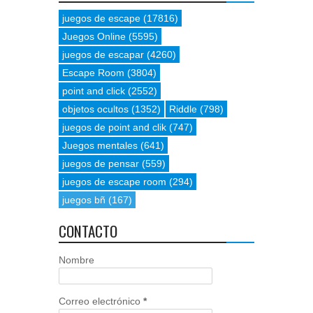
juegos de escape
(17816)
Juegos Online
(5595)
juegos de escapar
(4260)
Escape Room
(3804)
point and click
(2552)
objetos ocultos
(1352)
Riddle
(798)
juegos de point and clik
(747)
Juegos mentales
(641)
juegos de pensar
(559)
juegos de escape room
(294)
juegos bñ
(167)
CONTACTO
Nombre
Correo electrónico
*