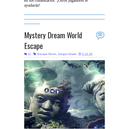
en los comentarios. ¡Otros jugadores te
ayudarán!
--------------------------------------------------------
--------------------------------------------------------
-----------
Mystery Dream World
11
Escape
11
Escape Room
,
Juegos Gratis
2.12.20