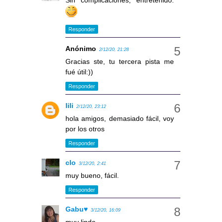
Sin complicaciones, entretenido.
Responder
Anónimo
2/12/20, 21:28
Gracias ste, tu tercera pista me
fué útil:))
Responder
lili
2/12/20, 23:12
hola amigos, demasiado fácil, voy
por los otros
Responder
clo
3/12/20, 2:41
muy bueno, fácil.
Responder
Gabu♥
3/12/20, 16:09