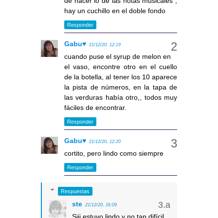
de hacer lo de las notas musicales ,
hay un cuchillo en el doble fondo
Responder
Gabu♥
21/12/20, 12:19
cuando puse el syrup de melon en
el vaso, encontre otro en el cuello
de la botella, al tener los 10 aparece
la pista de números, en la tapa de
las verduras había otro,, todos muy
fáciles de encontrar.
Responder
Gabu♥
21/12/20, 12:20
cortito, pero lindo como siempre
Responder
Respuestas
ste
21/12/20, 16:09
Siii estuvo lindo y no tan difícil.