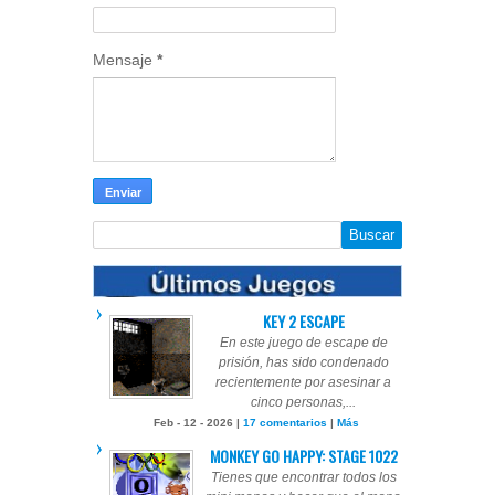
Mensaje
*
KEY 2 ESCAPE
En este juego de escape de
prisión, has sido condenado
recientemente por asesinar a
cinco personas,...
Feb - 12 - 2026 |
17 comentarios
|
Más
MONKEY GO HAPPY: STAGE 1022
Tienes que encontrar todos los