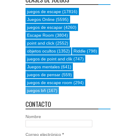
juegos de escape
(17816)
Juegos Online
(5595)
juegos de escapar
(4260)
Escape Room
(3804)
point and click
(2552)
objetos ocultos
(1352)
Riddle
(798)
juegos de point and clik
(747)
Juegos mentales
(641)
juegos de pensar
(559)
juegos de escape room
(294)
juegos bñ
(167)
CONTACTO
Nombre
Correo electrónico
*