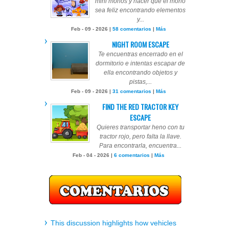
mini monos y hacer que el mono
sea feliz encontrando elementos
y...
Feb - 09 - 2026 |
58 comentarios
|
Más
NIGHT ROOM ESCAPE
Te encuentras encerrado en el
dormitorio e intentas escapar de
ella encontrando objetos y
pistas,...
Feb - 09 - 2026 |
31 comentarios
|
Más
FIND THE RED TRACTOR KEY
ESCAPE
Quieres transportar heno con tu
tractor rojo, pero falta la llave.
Para encontrarla, encuentra...
Feb - 04 - 2026 |
6 comentarios
|
Más
This discussion highlights how vehicles