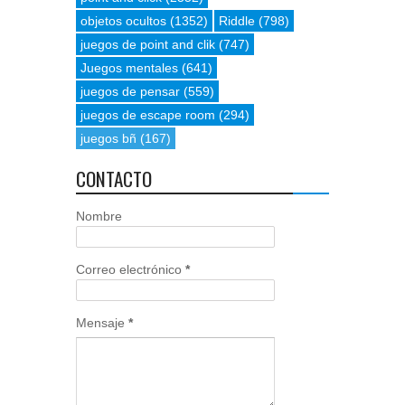
objetos ocultos
(1352)
Riddle
(798)
juegos de point and clik
(747)
Juegos mentales
(641)
juegos de pensar
(559)
juegos de escape room
(294)
juegos bñ
(167)
CONTACTO
Nombre
Correo electrónico
*
Mensaje
*