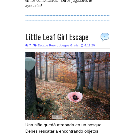
en los comentarios. ¡Otros jugadores te
ayudarán!
--------------------------------------------------------
--------------------------------------------------------
-----------
Little Leaf Girl Escape
7
7
Escape Room
,
Juegos Gratis
4.11.20
Una niña quedó atrapada en un bosque.
Debes rescatarla encontrando objetos