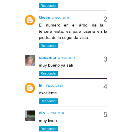
Responder
Gwen
4/11/20, 16:15
El numero en el árbol de la
tercera vista, es para usarla en la
piedra de la segunda vista
Responder
susanita
4/11/20, 16:26
muy bueno ya sali
Responder
lili
4/11/20, 23:38
excelente
Responder
clo
4/11/20, 23:41
muy lindo
Responder