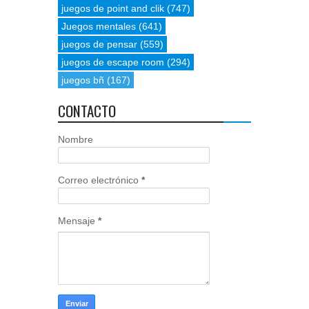
juegos de point and clik
(747)
Juegos mentales
(641)
juegos de pensar
(559)
juegos de escape room
(294)
juegos bñ
(167)
CONTACTO
Nombre
Correo electrónico
*
Mensaje
*