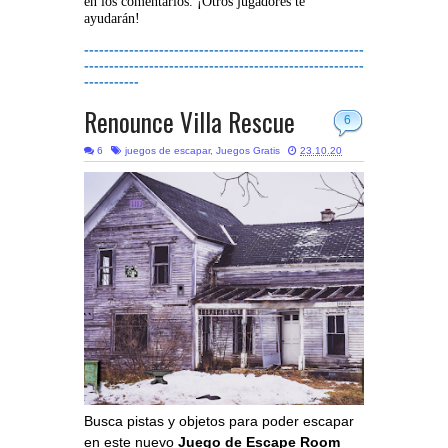
en los comentarios. ¡Otros jugadores te
ayudarán!
--------------------------------------------------------
--------------------------------------------------------
-----------
Renounce Villa Rescue
6
6
juegos de escapar
,
Juegos Gratis
23.10.20
Busca pistas y objetos para poder escapar
en este nuevo
Juego de Escape Room