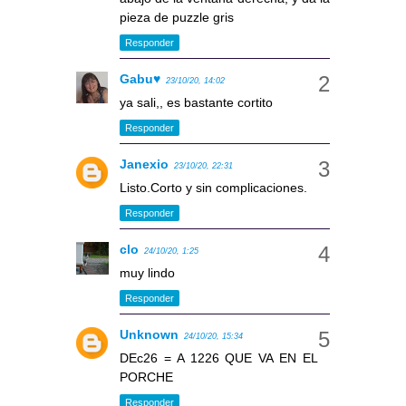
pieza de puzzle gris
Responder
Gabu♥
23/10/20, 14:02
ya sali,, es bastante cortito
Responder
Janexio
23/10/20, 22:31
Listo.Corto y sin complicaciones.
Responder
clo
24/10/20, 1:25
muy lindo
Responder
Unknown
24/10/20, 15:34
DEc26 = A 1226 QUE VA EN EL
PORCHE
Responder