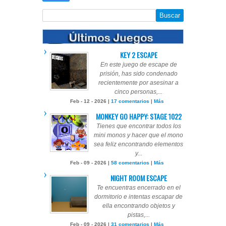
KEY 2 ESCAPE
En este juego de escape de
prisión, has sido condenado
recientemente por asesinar a
cinco personas,...
Feb - 12 - 2026 |
17 comentarios
|
Más
MONKEY GO HAPPY: STAGE 1022
Tienes que encontrar todos los
mini monos y hacer que el mono
sea feliz encontrando elementos
y...
Feb - 09 - 2026 |
58 comentarios
|
Más
NIGHT ROOM ESCAPE
Te encuentras encerrado en el
dormitorio e intentas escapar de
ella encontrando objetos y
pistas,...
Feb - 09 - 2026 |
31 comentarios
|
Más