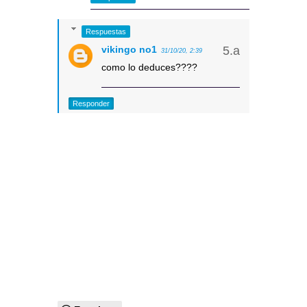
Respuestas
vikingo no1
31/10/20, 2:39
como lo deduces????
Responder