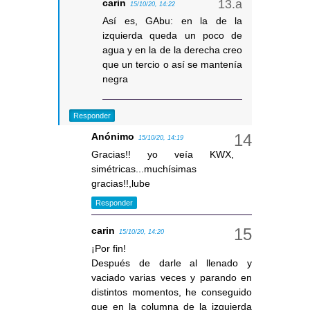
carin
15/10/20, 14:22
Así es, GAbu: en la de la
izquierda queda un poco de
agua y en la de la derecha creo
que un tercio o así se mantenía
negra
Responder
Anónimo
15/10/20, 14:19
Gracias!! yo veía KWX,
simétricas...muchísimas
gracias!!,lube
Responder
carin
15/10/20, 14:20
¡Por fin!
Después de darle al llenado y
vaciado varias veces y parando en
distintos momentos, he conseguido
que en la columna de la izquierda