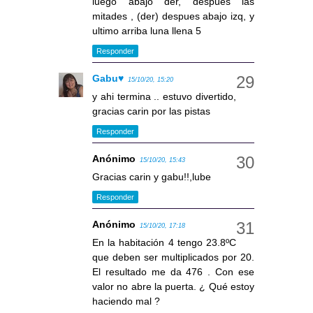
luego abajo der, despues las
mitades , (der) despues abajo izq, y
ultimo arriba luna llena 5
Responder
Gabu♥
15/10/20, 15:20
y ahi termina .. estuvo divertido,
gracias carin por las pistas
Responder
Anónimo
15/10/20, 15:43
Gracias carin y gabu!!,lube
Responder
Anónimo
15/10/20, 17:18
En la habitación 4 tengo 23.8ºC
que deben ser multiplicados por 20.
El resultado me da 476 . Con ese
valor no abre la puerta. ¿ Qué estoy
haciendo mal ?