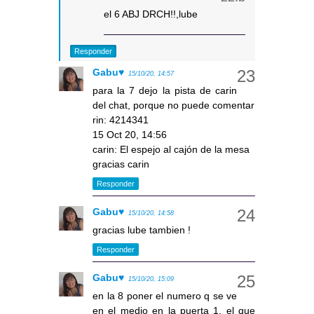
el 6 ABJ DRCH!!,lube
Responder
Gabu♥
15/10/20, 14:57
para la 7 dejo la pista de carin
del chat, porque no puede comentar
rin: 4214341
15 Oct 20, 14:56
carin: El espejo al cajón de la mesa
gracias carin
Responder
Gabu♥
15/10/20, 14:58
gracias lube tambien !
Responder
Gabu♥
15/10/20, 15:09
en la 8 poner el numero q se ve
en el medio en la puerta 1, el que