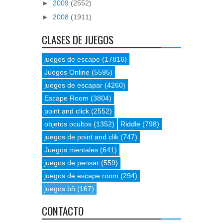
►
2009
(2552)
►
2008
(1911)
CLASES DE JUEGOS
juegos de escape
(17816)
Juegos Online
(5595)
juegos de escapar
(4260)
Escape Room
(3804)
point and click
(2552)
objetos ocultos
(1352)
Riddle
(798)
juegos de point and clik
(747)
Juegos mentales
(641)
juegos de pensar
(559)
juegos de escape room
(294)
juegos bñ
(167)
CONTACTO