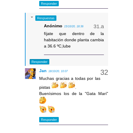
Responder
Respuestas
Anónimo
15/10/20, 18:36
fíjate que dentro de la
habitación donde planta cambia
a 36.6 ºC,lube
Responder
Jan
18/10/20, 10:07
Muchas gracias a todas por las
pistas
.
Buenísimos los de la "Gata Mari"
Responder