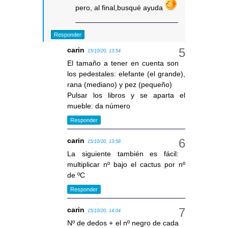
pero, al final,busqué ayuda
Responder
carin
15/10/20, 13:54
El tamaño a tener en cuenta son
los pedestales: elefante (el grande),
rana (mediano) y pez (pequeño)
Pulsar los libros y se aparta el
mueble: da número
Responder
carin
15/10/20, 13:58
La siguiente también es fácil:
multiplicar nº bajo el cactus por nº
de ºC
Responder
carin
15/10/20, 14:04
Nº de dedos + el nº negro de cada