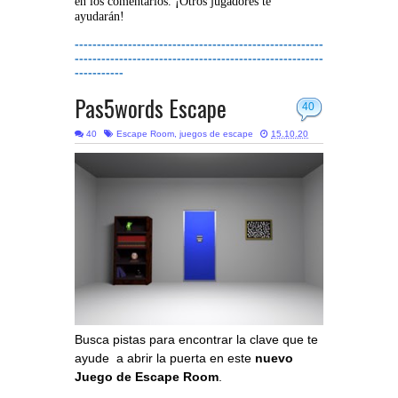
en los comentarios. ¡Otros jugadores te
ayudarán!
--------------------------------------------------------
--------------------------------------------------------
-----------
Pas5words Escape
40
40
Escape Room
,
juegos de escape
15.10.20
Busca pistas para encontrar la clave que te
ayude a abrir la puerta en este
nuevo
Juego de Escape Room
.