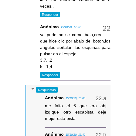
veces..
Responder
Anónimo
15/10/20, 14:57
ya pude no se como bajo,creo
que hice clic por abajo del boton,los
angulos señalan las esquinas para
pulsar en el espejo
3,7...2
5...1,4
Responder
Respuestas
Anónimo
15/10/20, 15:00
me falto el 6 que era abj
izq,que otro escapista deje
mejor esta pista
Anónimo
15/10/20, 15:42