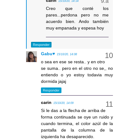
carin
15/10/20, 14:14
Creo que conté los
pares...perdona pero no me
acuerdo bien. Ando también
muy empanada y espesa hoy
Responder
Gabu♥
15/10/20, 14:08
o sea en ese se resta.. y en otro
se suma.. pero en el otro no se,, no
entiendo o yo estoy todavia muy
dormida jajaj
Responder
carin
15/10/20, 14:09
Si le das a la flecha de arriba de
forma continuada se oye un ruido y
cuando termina, el color azúl de la
pantalla de la columna de la
izquierda ha desaparecido.