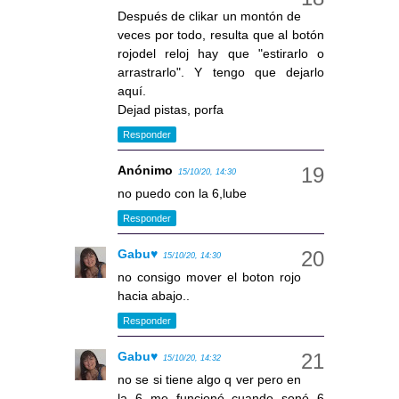
Después de clikar un montón de
veces por todo, resulta que al botón
rojodel reloj hay que "estirarlo o
arrastrarlo". Y tengo que dejarlo
aquí.
Dejad pistas, porfa
Responder
Anónimo
15/10/20, 14:30
no puedo con la 6,lube
Responder
Gabu♥
15/10/20, 14:30
no consigo mover el boton rojo
hacia abajo..
Responder
Gabu♥
15/10/20, 14:32
no se si tiene algo q ver pero en
la 6 me funcionó cuando sonó 6