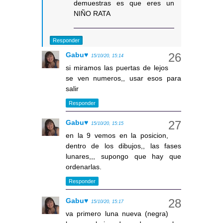
demuestras es que eres un
NIÑO RATA
Responder
Gabu♥
15/10/20, 15:14
si miramos las puertas de lejos
se ven numeros,, usar esos para
salir
Responder
Gabu♥
15/10/20, 15:15
en la 9 vemos en la posicion,
dentro de los dibujos,, las fases
lunares,,, supongo que hay que
ordenarlas.
Responder
Gabu♥
15/10/20, 15:17
va primero luna nueva (negra)