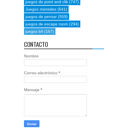
juegos de point and clik
(747)
Juegos mentales
(641)
juegos de pensar
(559)
juegos de escape room
(294)
juegos bñ
(167)
CONTACTO
Nombre
Correo electrónico
*
Mensaje
*