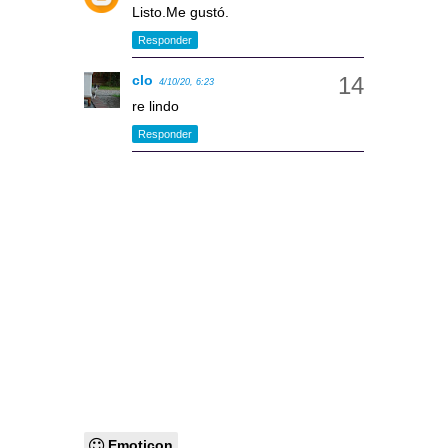
Listo.Me gustó.
Responder
clo
4/10/20, 6:23
re lindo
Responder
Emoticon