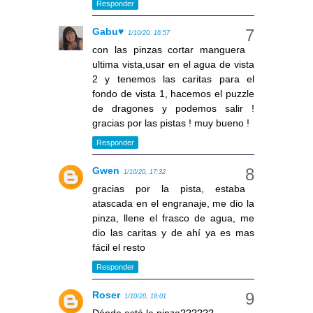
Responder
Gabu♥
1/10/20, 16:57
con las pinzas cortar manguera
ultima vista,usar en el agua de vista
2 y tenemos las caritas para el
fondo de vista 1, hacemos el puzzle
de dragones y podemos salir !
gracias por las pistas ! muy bueno !
Responder
Gwen
1/10/20, 17:32
gracias por la pista, estaba
atascada en el engranaje, me dio la
pinza, llene el frasco de agua, me
dio las caritas y de ahí ya es mas
fácil el resto
Responder
Roser
1/10/20, 18:01
Dónde está la pinza??????