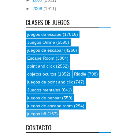
►
2008
(1911)
CLASES DE JUEGOS
juegos de escape
(17816)
Juegos Online
(5595)
juegos de escapar
(4260)
Escape Room
(3804)
point and click
(2552)
objetos ocultos
(1352)
Riddle
(798)
juegos de point and clik
(747)
Juegos mentales
(641)
juegos de pensar
(559)
juegos de escape room
(294)
juegos bñ
(167)
CONTACTO