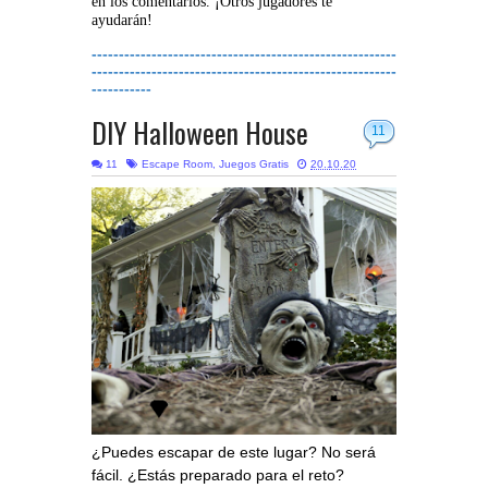
en los comentarios. ¡Otros jugadores te
ayudarán!
--------------------------------------------------------
--------------------------------------------------------
-----------
DIY Halloween House
11
11
Escape Room
,
Juegos Gratis
20.10.20
¿Puedes escapar de este lugar? No será
fácil. ¿Estás preparado para el reto?