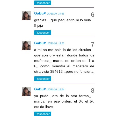
Responder
Gabu♥
20/10/20, 19:26
gracias !! que pequeñito ni lo veia
!! jaja
Responder
Gabu♥
20/10/20, 19:50
a mi no me sale lo de los circulos
que son 6 y estan donde todos los
muñecos,, marco en orden de 1 a
6,, como muestra el macetero de
otra vista 354612 ,,pero no funciona
Responder
Gabu♥
20/10/20, 19:54
ya pude,, era de la otra forma,,
marcar en ese orden, el 3º, el 5º,
etc.da llave
Responder