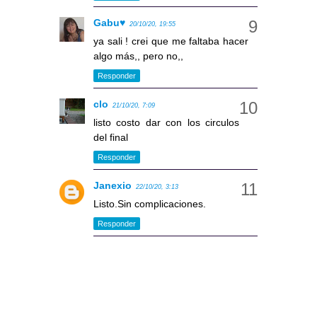
Gabu♥
20/10/20, 19:55
ya sali ! crei que me faltaba hacer
algo más,, pero no,,
Responder
clo
21/10/20, 7:09
listo costo dar con los circulos
del final
Responder
Janexio
22/10/20, 3:13
Listo.Sin complicaciones.
Responder