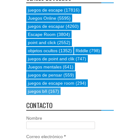
juegos de escape
(17816)
Juegos Online
(5595)
juegos de escapar
(4260)
Escape Room
(3804)
point and click
(2552)
objetos ocultos
(1352)
Riddle
(798)
juegos de point and clik
(747)
Juegos mentales
(641)
juegos de pensar
(559)
juegos de escape room
(294)
juegos bñ
(167)
CONTACTO
Nombre
Correo electrónico
*