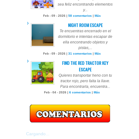
sea feliz encontrando elementos
y...
Feb - 09 - 2026 |
58 comentarios
|
Más
NIGHT ROOM ESCAPE
Te encuentras encerrado en el
dormitorio e intentas escapar de
ella encontrando objetos y
pistas,...
Feb - 09 - 2026 |
31 comentarios
|
Más
FIND THE RED TRACTOR KEY
ESCAPE
Quieres transportar heno con tu
tractor rojo, pero falta la llave.
Para encontrarla, encuentra...
Feb - 04 - 2026 |
6 comentarios
|
Más
Cargando...