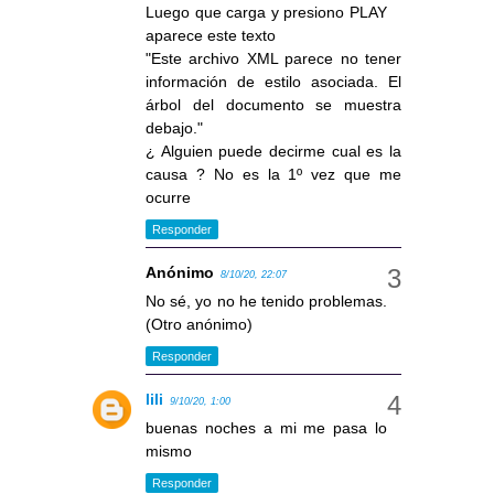
Luego que carga y presiono PLAY
aparece este texto
"Este archivo XML parece no tener
información de estilo asociada. El
árbol del documento se muestra
debajo."
¿ Alguien puede decirme cual es la
causa ? No es la 1º vez que me
ocurre
Responder
Anónimo
8/10/20, 22:07
No sé, yo no he tenido problemas.
(Otro anónimo)
Responder
lili
9/10/20, 1:00
buenas noches a mi me pasa lo
mismo
Responder