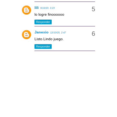
lili
9/10/20, 3:23
lo logre finoooooo
Responder
Janexio
12/10/20, 2:47
Listo.Lindo juego.
Responder