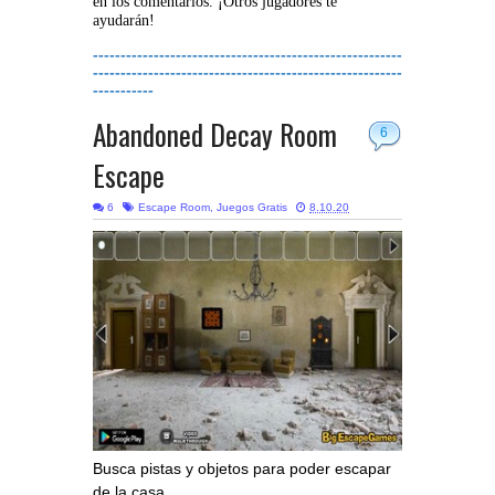
en los comentarios. ¡Otros jugadores te
ayudarán!
--------------------------------------------------------
--------------------------------------------------------
-----------
Abandoned Decay Room
6
Escape
6
Escape Room
,
Juegos Gratis
8.10.20
Busca pistas y objetos para poder escapar
de la casa.