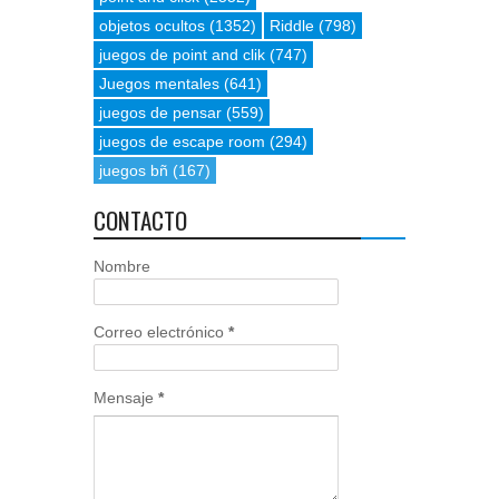
objetos ocultos
(1352)
Riddle
(798)
juegos de point and clik
(747)
Juegos mentales
(641)
juegos de pensar
(559)
juegos de escape room
(294)
juegos bñ
(167)
CONTACTO
Nombre
Correo electrónico
*
Mensaje
*