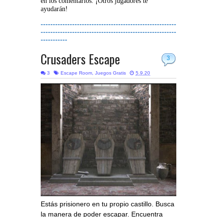
en los comentarios. ¡Otros jugadores te
ayudarán!
--------------------------------------------------------
--------------------------------------------------------
-----------
Crusaders Escape
3
3
Escape Room
,
Juegos Gratis
5.9.20
Estás prisionero en tu propio castillo. Busca
la manera de poder escapar. Encuentra