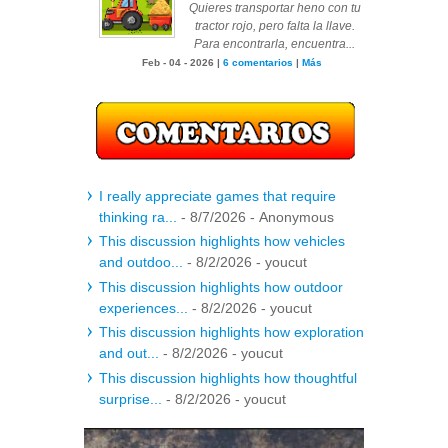
Quieres transportar heno con tu
tractor rojo, pero falta la llave.
Para encontrarla, encuentra...
Feb - 04 - 2026 |
6 comentarios
|
Más
I really appreciate games that require
thinking ra...
- 8/7/2026
- Anonymous
This discussion highlights how vehicles
and outdoo...
- 8/2/2026
- youcut
This discussion highlights how outdoor
experiences...
- 8/2/2026
- youcut
This discussion highlights how exploration
and out...
- 8/2/2026
- youcut
This discussion highlights how thoughtful
surprise...
- 8/2/2026
- youcut