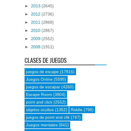
►
2013
(2645)
►
2012
(2736)
►
2011
(2868)
►
2010
(2867)
►
2009
(2552)
►
2008
(1911)
CLASES DE JUEGOS
juegos de escape
(17816)
Juegos Online
(5595)
juegos de escapar
(4260)
Escape Room
(3804)
point and click
(2552)
objetos ocultos
(1352)
Riddle
(798)
juegos de point and clik
(747)
Juegos mentales
(641)