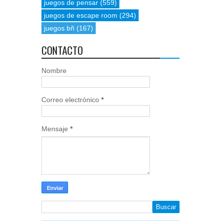
juegos de pensar
(559)
juegos de escape room
(294)
juegos bñ
(167)
CONTACTO
Nombre
Correo electrónico
*
Mensaje
*