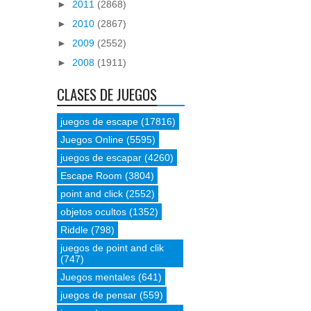
►
2011
(2868)
►
2010
(2867)
►
2009
(2552)
►
2008
(1911)
CLASES DE JUEGOS
juegos de escape
(17816)
Juegos Online
(5595)
juegos de escapar
(4260)
Escape Room
(3804)
point and click
(2552)
objetos ocultos
(1352)
Riddle
(798)
juegos de point and clik
(747)
Juegos mentales
(641)
juegos de pensar
(559)