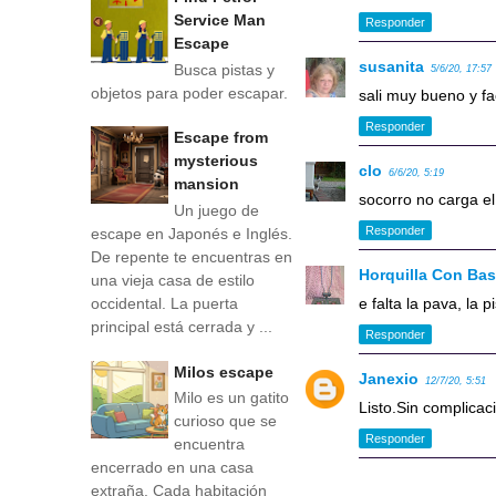
Service Man
Responder
Escape
susanita
Busca pistas y
5/6/20, 17:57
objetos para poder escapar.
sali muy bueno y fa
Responder
Escape from
mysterious
clo
6/6/20, 5:19
mansion
socorro no carga el
Un juego de
Responder
escape en Japonés e Inglés.
De repente te encuentras en
Horquilla Con Ba
una vieja casa de estilo
occidental. La puerta
e falta la pava, la 
principal está cerrada y ...
Responder
Milos escape
Janexio
12/7/20, 5:51
Milo es un gatito
Listo.Sin complicac
curioso que se
Responder
encuentra
encerrado en una casa
extraña. Cada habitación