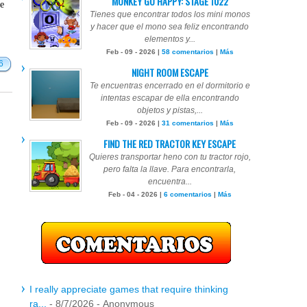
MONKEY GO HAPPY: STAGE 1022
te
Tienes que encontrar todos los mini monos
y hacer que el mono sea feliz encontrando
elementos y...
Feb - 09 - 2026 |
58 comentarios
|
Más
6
NIGHT ROOM ESCAPE
Te encuentras encerrado en el dormitorio e
intentas escapar de ella encontrando
objetos y pistas,...
Feb - 09 - 2026 |
31 comentarios
|
Más
FIND THE RED TRACTOR KEY ESCAPE
Quieres transportar heno con tu tractor rojo,
pero falta la llave. Para encontrarla,
encuentra...
Feb - 04 - 2026 |
6 comentarios
|
Más
I really appreciate games that require thinking
ra...
- 8/7/2026
- Anonymous