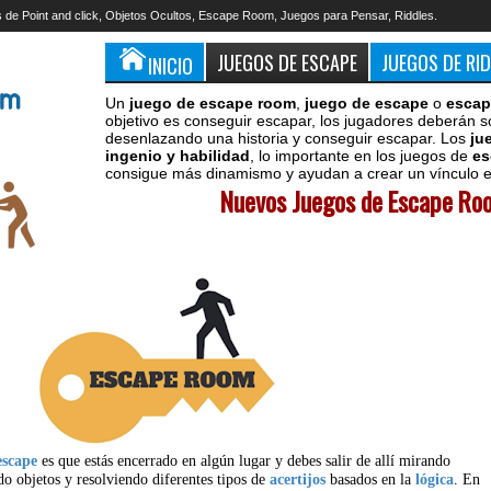
 de Point and click, Objetos Ocultos, Escape Room, Juegos para Pensar, Riddles.
JUEGOS DE ESCAPE
JUEGOS DE RI
INICIO
Un
juego de escape room
,
juego de escape
o
escap
objetivo es conseguir escapar, los jugadores deberán s
desenlazando una historia y conseguir escapar. Los
ju
ingenio y habilidad
, lo importante en los juegos de
es
consigue más dinamismo y ayudan a crear un vínculo en
Nuevos Juegos de Escape Roo
escape
es que estás encerrado en algún lugar y debes salir de allí mirando
do objetos y resolviendo diferentes tipos de
acertijos
basados en la
lógica
. En