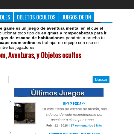
DDLES
OBJETOS OCULTOS
JUEGOS DE BÑ
e game
es un
juego de aventura mental
en el que el
olucionar todo tipo de
enigmas y rompecabezas
para ir
egos de escape de habitaciones
pondrán a prueba tu
cape room online
es trabajar en equipo con eso se
tre los jugadores.
m, Aventuras, y Objetos ocultos
KEY 2 ESCAPE
En este juego de escape de prisión, has
sido condenado recientemente por
asesinar a cinco personas,...
Feb - 12 - 2026 |
17 comentarios
|
Más