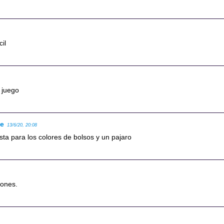
cil
 juego
se
13/6/20, 20:08
pista para los colores de bolsos y un pajaro
iones.