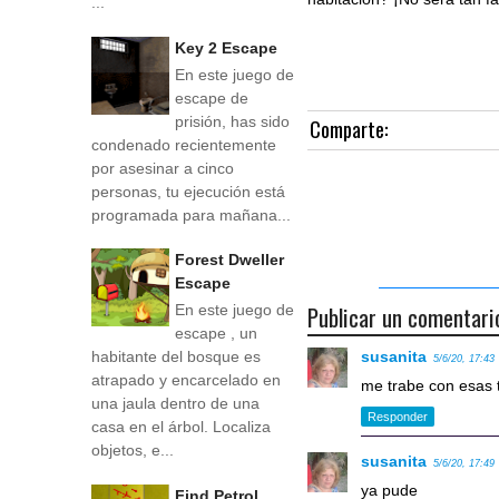
...
Key 2 Escape
En este juego de
escape de
prisión, has sido
Comparte:
condenado recientemente
por asesinar a cinco
personas, tu ejecución está
programada para mañana...
Forest Dweller
Escape
Publicar un comentari
En este juego de
escape , un
susanita
habitante del bosque es
5/6/20, 17:43
atrapado y encarcelado en
me trabe con esas t
una jaula dentro de una
Responder
casa en el árbol. Localiza
objetos, e...
susanita
5/6/20, 17:49
ya pude
Find Petrol