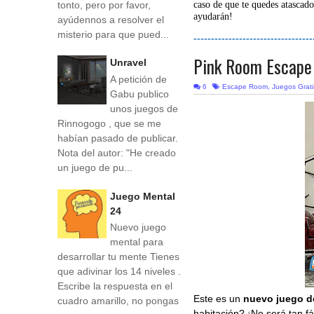
tonto, pero por favor,
caso de que te quedes atascado
ayudarán!
ayúdennos a resolver el
misterio para que pued...
----------------------------------
Pink Room Escape
Unravel
A petición de
6
Escape Room
,
Juegos Grati
Gabu publico
unos juegos de
Rinnogogo , que se me
habían pasado de publicar.
Nota del autor: "He creado
un juego de pu...
Juego Mental
24
Nuevo juego
mental para
desarrollar tu mente Tienes
que adivinar los 14 niveles .
Escribe la respuesta en el
Este es un
nuevo juego d
cuadro amarillo, no pongas
habitación? ¡No será tan fá