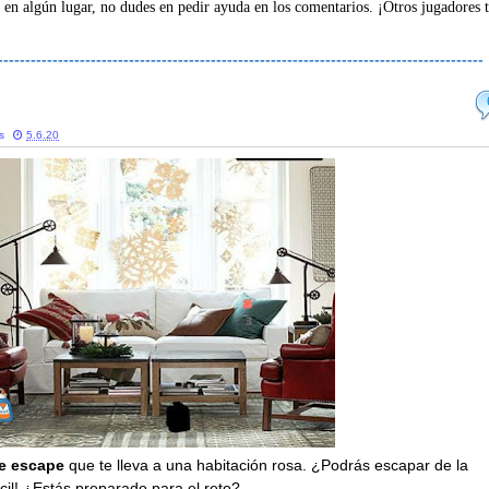
 en algún lugar, no dudes en pedir ayuda en los comentarios. ¡Otros jugadores 
-----------------------------------------------------------------------------------------
s
5.6.20
e escape
que te lleva a una habitación rosa. ¿Podrás escapar de la
cil! ¿Estás preparado para el reto?