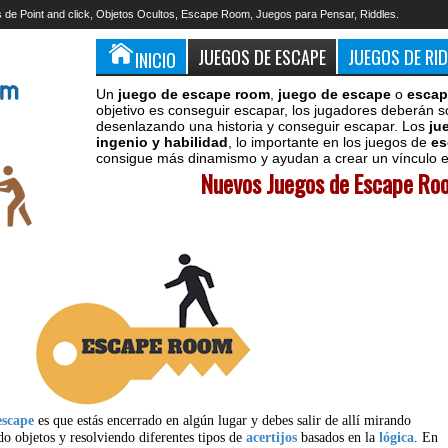
 de Point and click, Objetos Ocultos, Escape Room, Juegos para Pensar, Riddles.
JUEGOS DE ESCAPE
JUEGOS DE RI
INICIO
Un
juego de escape room
,
juego de escape
o
escap
objetivo es conseguir escapar, los jugadores deberán s
desenlazando una historia y conseguir escapar. Los
ju
ingenio y habilidad
, lo importante en los juegos de
es
consigue más dinamismo y ayudan a crear un vínculo en
Nuevos Juegos de Escape Roo
escape
es que estás encerrado en algún lugar y debes salir de allí mirando
do objetos y resolviendo diferentes tipos de
acertijos
basados en la
lógica
. En