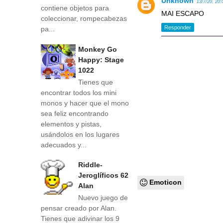
Unknown
13/7/20, 20:
contiene objetos para
MAI ESCAPO
coleccionar, rompecabezas
Responder
pa...
Monkey Go
Happy: Stage
1022
Tienes que
encontrar todos los mini
monos y hacer que el mono
sea feliz encontrando
elementos y pistas,
usándolos en los lugares
adecuados y...
Riddle-
Jeroglíficos 62
Emoticon
Alan
Nuevo juego de
pensar creado por Alan.
Tienes que adivinar los 9