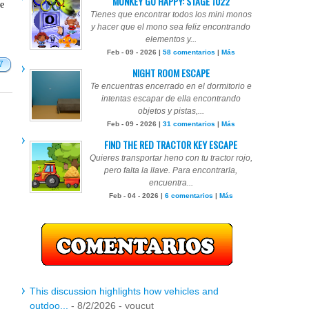
MONKEY GO HAPPY: STAGE 1022
te
Tienes que encontrar todos los mini monos
y hacer que el mono sea feliz encontrando
elementos y...
Feb - 09 - 2026 |
58 comentarios
|
Más
7
NIGHT ROOM ESCAPE
Te encuentras encerrado en el dormitorio e
intentas escapar de ella encontrando
objetos y pistas,...
Feb - 09 - 2026 |
31 comentarios
|
Más
FIND THE RED TRACTOR KEY ESCAPE
Quieres transportar heno con tu tractor rojo,
pero falta la llave. Para encontrarla,
encuentra...
Feb - 04 - 2026 |
6 comentarios
|
Más
This discussion highlights how vehicles and
outdoo...
- 8/2/2026
- youcut