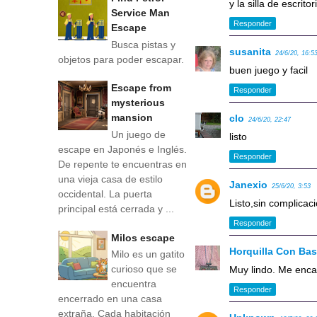
y la silla de escrito
Service Man
Responder
Escape
Busca pistas y
susanita
24/6/20, 16:5
objetos para poder escapar.
buen juego y facil
Escape from
Responder
mysterious
mansion
clo
24/6/20, 22:47
Un juego de
listo
escape en Japonés e Inglés.
Responder
De repente te encuentras en
una vieja casa de estilo
Janexio
25/6/20, 3:53
occidental. La puerta
Listo,sin complicac
principal está cerrada y ...
Responder
Milos escape
Horquilla Con Ba
Milo es un gatito
curioso que se
Muy lindo. Me enca
encuentra
Responder
encerrado en una casa
extraña. Cada habitación