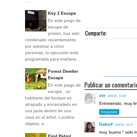
...
Key 2 Escape
En este juego de
escape de
Comparte:
prisión, has sido
condenado recientemente
por asesinar a cinco
personas, tu ejecución está
programada para mañana...
Forest Dweller
Escape
Publicar un comentari
En este juego de
escape , un
ste
24/6/20, 14:08
habitante del bosque es
Entretenido, muy li
atrapado y encarcelado en
una jaula dentro de una
Responder
casa en el árbol. Localiza
objetos, e...
Gabu♥
24/6/20, 16:27
muy bueno ! solo me
Find Petrol