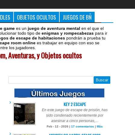
DDLES
OBJETOS OCULTOS
JUEGOS DE BÑ
e game
es un
juego de aventura mental
en el que el
olucionar todo tipo de
enigmas y rompecabezas
para ir
egos de escape de habitaciones
pondrán a prueba tu
cape room online
es trabajar en equipo con eso se
tre los jugadores.
m, Aventuras, y Objetos ocultos
KEY 2 ESCAPE
En este juego de escape de prisión, has
sido condenado recientemente por
asesinar a cinco personas,...
Feb - 12 - 2026 |
17 comentarios
|
Más