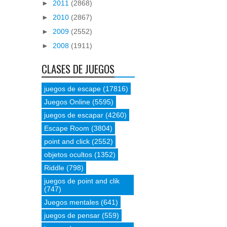
►
2011
(2868)
►
2010
(2867)
►
2009
(2552)
►
2008
(1911)
CLASES DE JUEGOS
juegos de escape
(17816)
Juegos Online
(5595)
juegos de escapar
(4260)
Escape Room
(3804)
point and click
(2552)
objetos ocultos
(1352)
Riddle
(798)
juegos de point and clik
(747)
Juegos mentales
(641)
juegos de pensar
(559)