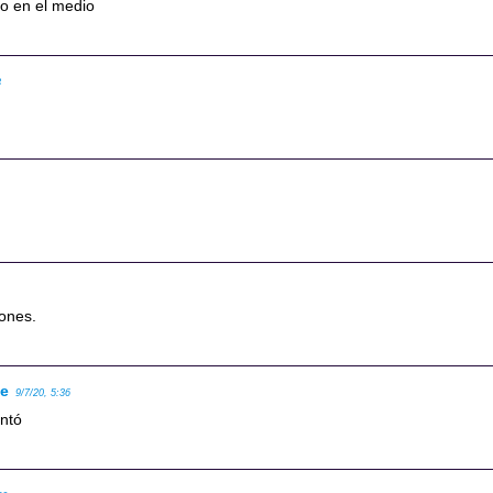
rio en el medio
3
iones.
se
9/7/20, 5:36
ntó