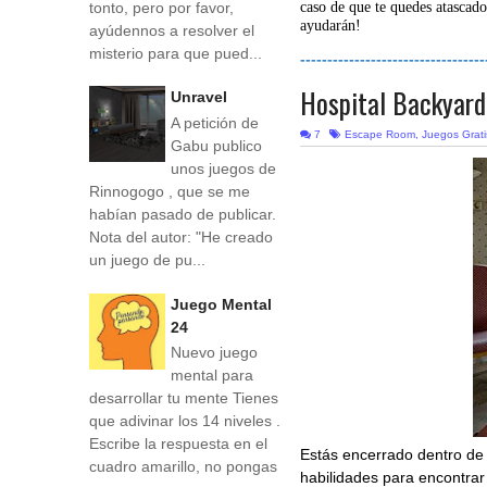
tonto, pero por favor,
caso de que te quedes atascado
ayudarán!
ayúdennos a resolver el
misterio para que pued...
----------------------------------
Hospital Backyard
Unravel
A petición de
7
Escape Room
,
Juegos Grati
Gabu publico
unos juegos de
Rinnogogo , que se me
habían pasado de publicar.
Nota del autor: "He creado
un juego de pu...
Juego Mental
24
Nuevo juego
mental para
desarrollar tu mente Tienes
que adivinar los 14 niveles .
Escribe la respuesta en el
Estás encerrado dentro de 
cuadro amarillo, no pongas
habilidades para encontra