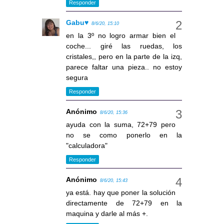
Responder
Gabu♥
8/6/20, 15:10
en la 3º no logro armar bien el
coche... giré las ruedas, los
cristales,, pero en la parte de la izq,
parece faltar una pieza.. no estoy
segura
Responder
Anónimo
8/6/20, 15:36
ayuda con la suma, 72+79 pero
no se como ponerlo en la
"calculadora"
Responder
Anónimo
8/6/20, 15:43
ya está. hay que poner la solución
directamente de 72+79 en la
maquina y darle al más +.