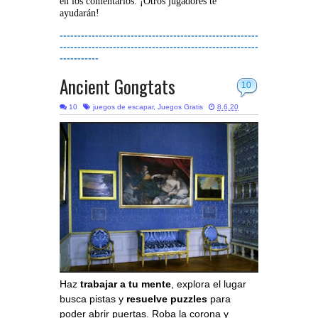
en los comentarios. ¡Otros jugadores te
ayudarán!
--------------------------------------------------------
--------------------------------------------------------
-----------
Ancient Gongtats
10
10
juegos de escapar
,
Juegos Gratis
8.6.20
Haz
trabajar a tu mente
, explora el lugar
busca pistas y
resuelve puzzles
para
poder abrir puertas. Roba la corona y