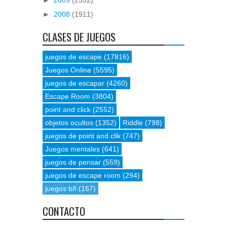
►
2008
(1911)
CLASES DE JUEGOS
juegos de escape
(17816)
Juegos Online
(5595)
juegos de escapar
(4260)
Escape Room
(3804)
point and click
(2552)
objetos ocultos
(1352)
Riddle
(798)
juegos de point and clik
(747)
Juegos mentales
(641)
juegos de pensar
(559)
juegos de escape room
(294)
juegos bñ
(167)
CONTACTO