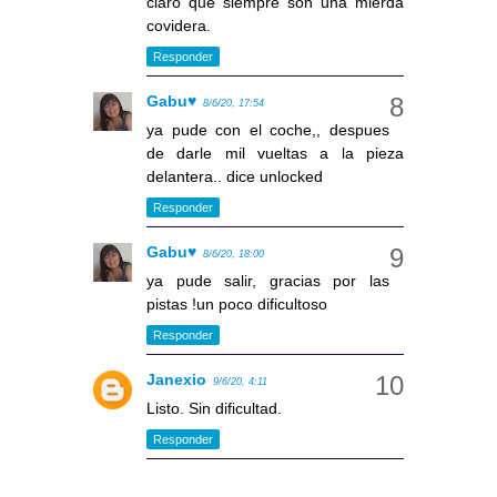
claro que siempre son una mierda
covidera.
Responder
Gabu♥
8/6/20, 17:54
ya pude con el coche,, despues
de darle mil vueltas a la pieza
delantera.. dice unlocked
Responder
Gabu♥
8/6/20, 18:00
ya pude salir, gracias por las
pistas !un poco dificultoso
Responder
Janexio
9/6/20, 4:11
Listo. Sin dificultad.
Responder