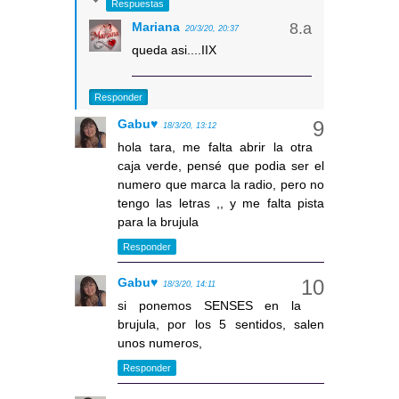
Respuestas
Mariana
20/3/20, 20:37
queda asi....IIX
Responder
Gabu♥
18/3/20, 13:12
hola tara, me falta abrir la otra
caja verde, pensé que podia ser el
numero que marca la radio, pero no
tengo las letras ,, y me falta pista
para la brujula
Responder
Gabu♥
18/3/20, 14:11
si ponemos SENSES en la
brujula, por los 5 sentidos, salen
unos numeros,
Responder