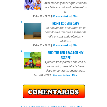
mini monos y hacer que el mono
sea feliz encontrando elementos
y...
Feb - 09 - 2026 |
58 comentarios
|
Más
NIGHT ROOM ESCAPE
Te encuentras encerrado en el
dormitorio e intentas escapar de
ella encontrando objetos y
pistas,...
Feb - 09 - 2026 |
31 comentarios
|
Más
FIND THE RED TRACTOR KEY
ESCAPE
Quieres transportar heno con tu
tractor rojo, pero falta la llave.
Para encontrarla, encuentra...
Feb - 04 - 2026 |
6 comentarios
|
Más
This discussion highlights how vehicles