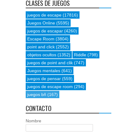
CLASES DE JUEGOS
juegos de escape
(17816)
Juegos Online
(5595)
juegos de escapar
(4260)
Escape Room
(3804)
point and click
(2552)
objetos ocultos
(1352)
Riddle
(798)
juegos de point and clik
(747)
Juegos mentales
(641)
juegos de pensar
(559)
juegos de escape room
(294)
juegos bñ
(167)
CONTACTO
Nombre