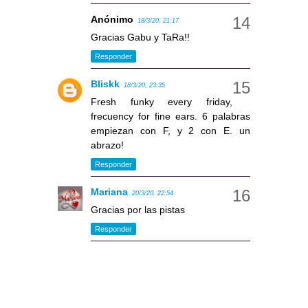
Anónimo
18/3/20, 21:17
Gracias Gabu y TaRa!!
Responder
Bliskk
18/3/20, 23:35
Fresh funky every friday,
frecuency for fine ears. 6 palabras
empiezan con F, y 2 con E. un
abrazo!
Responder
Mariana
20/3/20, 22:54
Gracias por las pistas
Responder