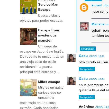
Service Man
suhail
24/2/
Escape
nose como 
Busca pistas y
objetos para poder escapar.
Mariana
24
Escape from
suhail, po
mysterious
tambien to
mansion
Un juego de
Responder
escape en Japonés e Inglés.
Gabu
De repente te encuentras en
24/2/20, 13:38
una vieja casa de estilo
otro circulo azul en
occidental. La puerta
Responder
principal está cerrada y ...
Gabu
24/2/20, 13:39
Milos escape
en la alfombrilla d
Milo es un gatito
quitar la llave del e
curioso que se
Responder
encuentra
encerrado en una casa
Anónimo
extraña. Cada habitación
24/2/20, 14: