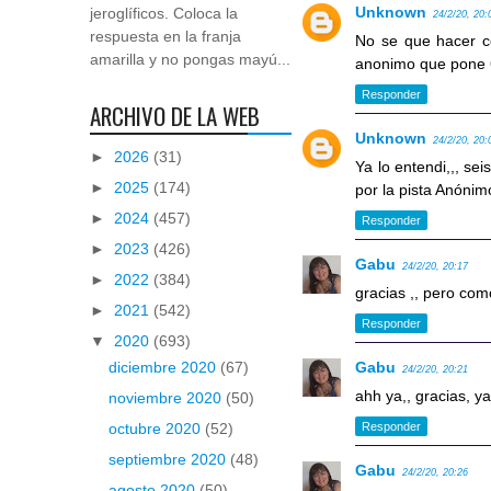
Unknown
jeroglíficos. Coloca la
24/2/20, 20:
respuesta en la franja
No se que hacer co
amarilla y no pongas mayú...
anonimo que pone 6 
Responder
ARCHIVO DE LA WEB
Unknown
24/2/20, 20:
►
2026
(31)
Ya lo entendi,,, sei
►
2025
(174)
por la pista Anónimo
►
2024
(457)
Responder
►
2023
(426)
Gabu
24/2/20, 20:17
►
2022
(384)
gracias ,, pero com
►
2021
(542)
Responder
▼
2020
(693)
Gabu
diciembre 2020
(67)
24/2/20, 20:21
ahh ya,, gracias, y
noviembre 2020
(50)
Responder
octubre 2020
(52)
septiembre 2020
(48)
Gabu
24/2/20, 20:26
agosto 2020
(50)