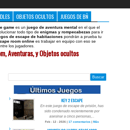
DDLES
OBJETOS OCULTOS
JUEGOS DE BÑ
e game
es un
juego de aventura mental
en el que el
olucionar todo tipo de
enigmas y rompecabezas
para ir
egos de escape de habitaciones
pondrán a prueba tu
cape room online
es trabajar en equipo con eso se
tre los jugadores.
m, Aventuras, y Objetos ocultos
KEY 2 ESCAPE
En este juego de escape de prisión, has
sido condenado recientemente por
asesinar a cinco personas,...
Feb - 12 - 2026 |
17 comentarios
|
Más