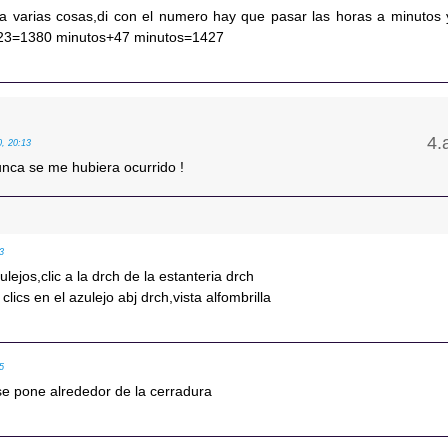
a varias cosas,di con el numero hay que pasar las horas a minutos 
,23=1380 minutos+47 minutos=1427
0, 20:13
unca se me hubiera ocurrido !
03
ulejos,clic a la drch de la estanteria drch
 clics en el azulejo abj drch,vista alfombrilla
05
 se pone alrededor de la cerradura