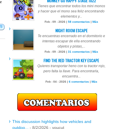
MONKEY GO HAPPY: STAGE 1022
te
Tienes que encontrar todos los mini monos
y hacer que el mono sea feliz encontrando
elementos y...
Feb - 09 - 2026 |
58 comentarios
|
Más
15
NIGHT ROOM ESCAPE
Te encuentras encerrado en el dormitorio e
intentas escapar de ella encontrando
objetos y pistas,...
Feb - 09 - 2026 |
31 comentarios
|
Más
FIND THE RED TRACTOR KEY ESCAPE
Quieres transportar heno con tu tractor rojo,
pero falta la llave. Para encontrarla,
encuentra...
Feb - 04 - 2026 |
6 comentarios
|
Más
This discussion highlights how vehicles and
outdoo...
- 8/2/2026
- youcut