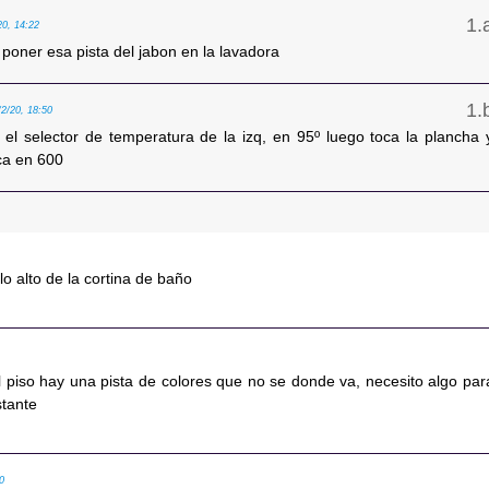
20, 14:22
poner esa pista del jabon en la lavadora
/2/20, 18:50
n el selector de temperatura de la izq, en 95º luego toca la plancha 
ca en 600
 lo alto de la cortina de baño
el piso hay una pista de colores que no se donde va, necesito algo par
stante
00