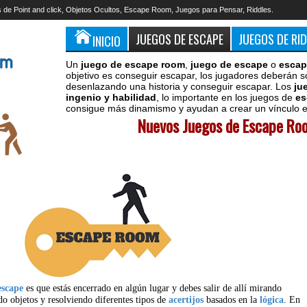
 de Point and click, Objetos Ocultos, Escape Room, Juegos para Pensar, Riddles.
JUEGOS DE ESCAPE
JUEGOS DE RI
INICIO
Un
juego de escape room
,
juego de escape
o
escap
objetivo es conseguir escapar, los jugadores deberán s
desenlazando una historia y conseguir escapar. Los
ju
ingenio y habilidad
, lo importante en los juegos de
es
consigue más dinamismo y ayudan a crear un vínculo en
Nuevos Juegos de Escape Roo
escape
es que estás encerrado en algún lugar y debes salir de allí mirando
do objetos y resolviendo diferentes tipos de
acertijos
basados en la
lógica
. En