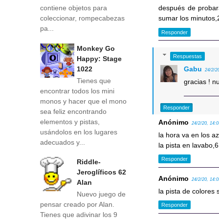
contiene objetos para
después de probar
coleccionar, rompecabezas
sumar los minutos
pa...
Responder
Monkey Go
Respuestas
Happy: Stage
Gabu
1022
24/2/2
Tienes que
gracias ! n
encontrar todos los mini
monos y hacer que el mono
Responder
sea feliz encontrando
elementos y pistas,
Anónimo
24/2/20, 14:
usándolos en los lugares
la hora va en los az
adecuados y...
la pista en lavabo,6
Responder
Riddle-
Jeroglíficos 62
Anónimo
24/2/20, 14:
Alan
la pista de colores
Nuevo juego de
pensar creado por Alan.
Responder
Tienes que adivinar los 9