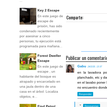
...
Key 2 Escape
En este juego de
Comparte:
escape de
prisión, has sido
condenado recientemente
por asesinar a cinco
personas, tu ejecución está
programada para mañana...
Forest Dweller
Publicar un comentari
Escape
Gabu
En este juego de
24/2/20, 13:37
escape , un
en la lavadora p
habitante del bosque es
planchado, etc y d
atrapado y encarcelado en
en el lavabo poner l
una jaula dentro de una
no encuentro donde 
casa en el árbol. Localiza
Responder
objetos, e...
Find Petrol
Respuestas