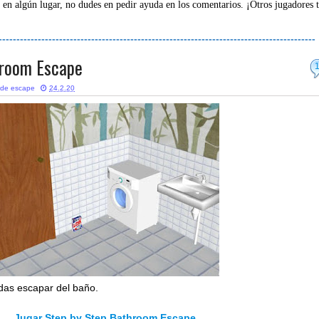
 en algún lugar, no dudes en pedir ayuda en los comentarios. ¡Otros jugadores 
-----------------------------------------------------------------------------------------
hroom Escape
 de escape
24.2.20
das escapar del baño.
Jugar Step by Step Bathroom Escape