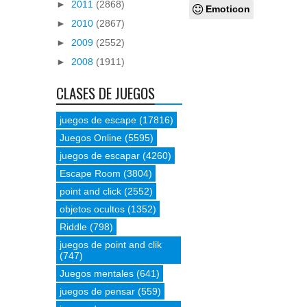
►
2011
(2868)
Emoticon
►
2010
(2867)
►
2009
(2552)
►
2008
(1911)
CLASES DE JUEGOS
juegos de escape
(17816)
Juegos Online
(5595)
juegos de escapar
(4260)
Escape Room
(3804)
point and click
(2552)
objetos ocultos
(1352)
Riddle
(798)
juegos de point and clik
(747)
Juegos mentales
(641)
juegos de pensar
(559)