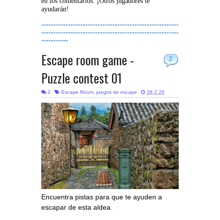
en los comentarios. ¡Otros jugadores te
ayudarán!
--------------------------------------------------------
--------------------------------------------------------
-----------
Escape room game -
2
Puzzle contest 01
2
Escape Room
,
juegos de escape
28.2.20
Encuentra pistas para que te ayuden a
escapar de esta aldea.