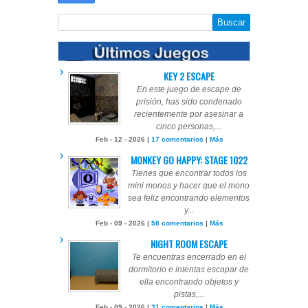
KEY 2 ESCAPE
En este juego de escape de
prisión, has sido condenado
recientemente por asesinar a
cinco personas,...
Feb - 12 - 2026 |
17 comentarios
|
Más
MONKEY GO HAPPY: STAGE 1022
Tienes que encontrar todos los
mini monos y hacer que el mono
sea feliz encontrando elementos
y...
Feb - 09 - 2026 |
58 comentarios
|
Más
NIGHT ROOM ESCAPE
Te encuentras encerrado en el
dormitorio e intentas escapar de
ella encontrando objetos y
pistas,...
Feb - 09 - 2026 |
31 comentarios
|
Más