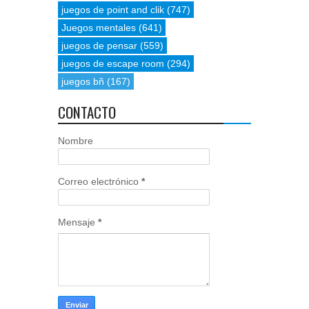
juegos de point and clik
(747)
Juegos mentales
(641)
juegos de pensar
(559)
juegos de escape room
(294)
juegos bñ
(167)
CONTACTO
Nombre
Correo electrónico
*
Mensaje
*