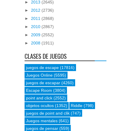
►
2013
(2645)
►
2012
(2736)
►
2011
(2868)
►
2010
(2867)
►
2009
(2552)
►
2008
(1911)
CLASES DE JUEGOS
juegos de escape
(17816)
Juegos Online
(5595)
juegos de escapar
(4260)
Escape Room
(3804)
point and click
(2552)
objetos ocultos
(1352)
Riddle
(798)
juegos de point and clik
(747)
Juegos mentales
(641)
juegos de pensar
(559)