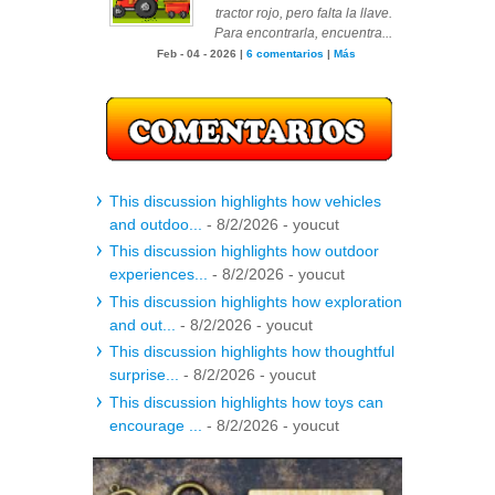
tractor rojo, pero falta la llave.
Para encontrarla, encuentra...
Feb - 04 - 2026 |
6 comentarios
|
Más
This discussion highlights how vehicles
and outdoo...
- 8/2/2026
- youcut
This discussion highlights how outdoor
experiences...
- 8/2/2026
- youcut
This discussion highlights how exploration
and out...
- 8/2/2026
- youcut
This discussion highlights how thoughtful
surprise...
- 8/2/2026
- youcut
This discussion highlights how toys can
encourage ...
- 8/2/2026
- youcut