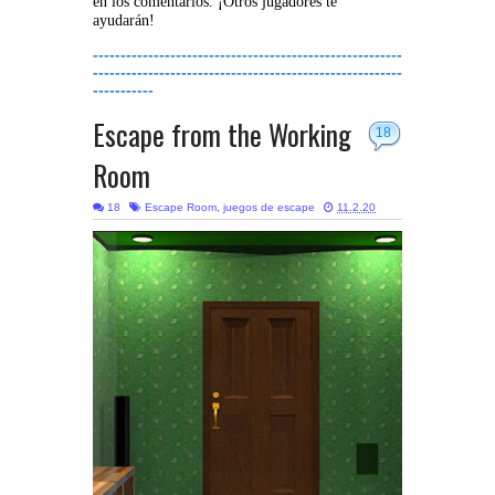
en los comentarios. ¡Otros jugadores te
ayudarán!
--------------------------------------------------------
--------------------------------------------------------
-----------
Escape from the Working
18
Room
18
Escape Room
,
juegos de escape
11.2.20