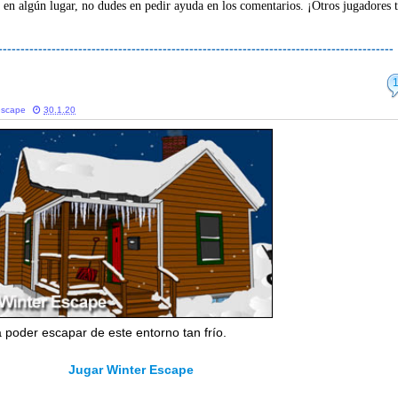
 en algún lugar, no dudes en pedir ayuda en los comentarios. ¡Otros jugadores 
-----------------------------------------------------------------------------------------
escape
30.1.20
a poder escapar de este entorno tan frío.
Jugar Winter Escape