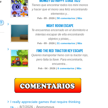
MONKEY GO HAPPY: STAGE 1022
te
Tienes que encontrar todos los mini monos
y hacer que el mono sea feliz encontrando
elementos y...
Feb - 09 - 2026 |
58 comentarios
|
Más
13
NIGHT ROOM ESCAPE
Te encuentras encerrado en el dormitorio e
intentas escapar de ella encontrando
objetos y pistas,...
Feb - 09 - 2026 |
31 comentarios
|
Más
FIND THE RED TRACTOR KEY ESCAPE
Quieres transportar heno con tu tractor rojo,
pero falta la llave. Para encontrarla,
encuentra...
Feb - 04 - 2026 |
6 comentarios
|
Más
I really appreciate games that require thinking
ra...
- 8/7/2026
- Anonymous