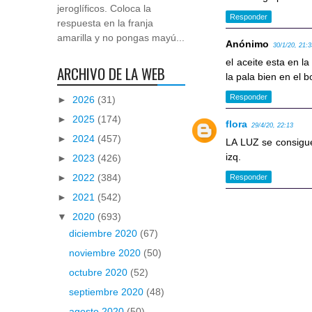
jeroglíficos. Coloca la
Responder
respuesta en la franja
amarilla y no pongas mayú...
Anónimo
30/1/20, 21:
el aceite esta en l
ARCHIVO DE LA WEB
la pala bien en el 
Responder
►
2026
(31)
►
2025
(174)
flora
29/4/20, 22:13
►
2024
(457)
LA LUZ se consigue
izq.
►
2023
(426)
►
2022
(384)
Responder
►
2021
(542)
▼
2020
(693)
diciembre 2020
(67)
noviembre 2020
(50)
octubre 2020
(52)
septiembre 2020
(48)
agosto 2020
(50)