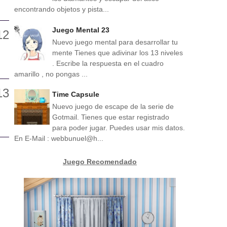
encontrando objetos y pista...
Juego Mental 23
Nuevo juego mental para desarrollar tu
mente Tienes que adivinar los 13 niveles
. Escribe la respuesta en el cuadro
amarillo , no pongas ...
Time Capsule
Nuevo juego de escape de la serie de
Gotmail. Tienes que estar registrado
para poder jugar. Puedes usar mis datos.
En E-Mail : webbunuel@h...
Juego Recomendado