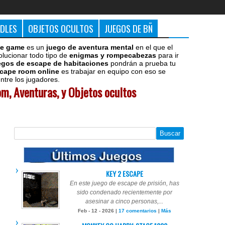
DDLES
OBJETOS OCULTOS
JUEGOS DE BÑ
e game
es un
juego de aventura mental
en el que el
olucionar todo tipo de
enigmas y rompecabezas
para ir
egos de escape de habitaciones
pondrán a prueba tu
cape room online
es trabajar en equipo con eso se
tre los jugadores.
m, Aventuras, y Objetos ocultos
KEY 2 ESCAPE
En este juego de escape de prisión, has
sido condenado recientemente por
asesinar a cinco personas,...
Feb - 12 - 2026 |
17 comentarios
|
Más