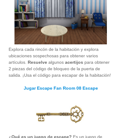
Explora cada rincón de la habitación y explora
ubicaciones sospechosas para obtener varios
artículos.
Resuelve
algunos
acertijos
para obtener
2 piezas del código de bloqueo de la puerta de
salida. ¡Usa el código para escapar de la habitación!
Jugar Escape Fan Room 08 Escape
¿Qué es un juego de escape?
Es un juego de