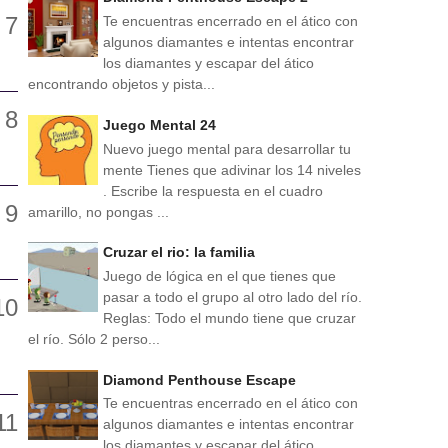
Te encuentras encerrado en el ático con
algunos diamantes e intentas encontrar
los diamantes y escapar del ático
encontrando objetos y pista...
Juego Mental 24
Nuevo juego mental para desarrollar tu
mente Tienes que adivinar los 14 niveles
. Escribe la respuesta en el cuadro
amarillo, no pongas ...
Cruzar el rio: la familia
Juego de lógica en el que tienes que
pasar a todo el grupo al otro lado del río.
Reglas: Todo el mundo tiene que cruzar
el río. Sólo 2 perso...
Diamond Penthouse Escape
Te encuentras encerrado en el ático con
algunos diamantes e intentas encontrar
los diamantes y escapar del ático