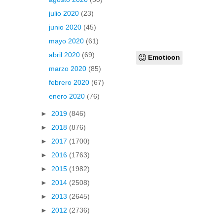
julio 2020
(23)
junio 2020
(45)
mayo 2020
(61)
abril 2020
(69)
Emoticon
marzo 2020
(85)
febrero 2020
(67)
enero 2020
(76)
►
2019
(846)
►
2018
(876)
►
2017
(1700)
►
2016
(1763)
►
2015
(1982)
►
2014
(2508)
►
2013
(2645)
►
2012
(2736)