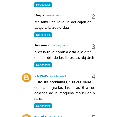
Responder
Bego
28/1/20, 20:02
Me falta una llave; la del cajón de
abajo a la izquierdaa
Responder
Anónimo
28/1/20, 20:19
si es la llave naranja esta a la drch
del mueble de los libros,clic abj drch
Responder
Janexio
28/1/20, 21:13
Listo,sin problemas,7 llaves sales
con la negra,las las otras 6 a los
cajones de la máquina resuelves y
sales.
Responder
elvirita
29/1/20, 2:54