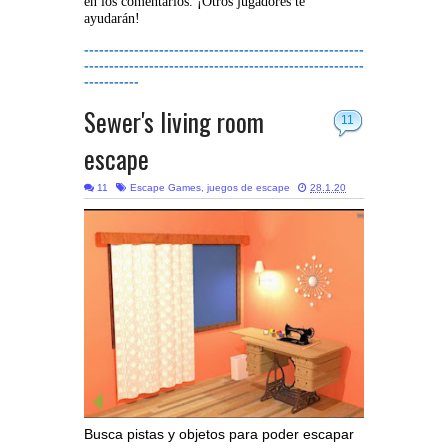
en los comentarios. ¡Otros jugadores te
ayudarán!
--------------------------------------------------------
--------------------------------------------------------
-----------
Sewer's living room
11
escape
11
Escape Games
,
juegos de escape
28.1.20
Busca pistas y objetos para poder escapar