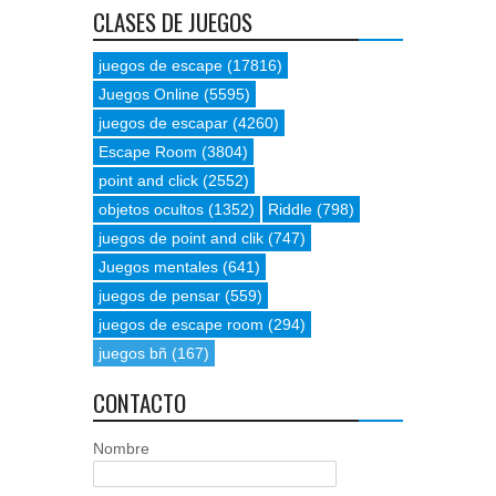
CLASES DE JUEGOS
juegos de escape
(17816)
Juegos Online
(5595)
juegos de escapar
(4260)
Escape Room
(3804)
point and click
(2552)
objetos ocultos
(1352)
Riddle
(798)
juegos de point and clik
(747)
Juegos mentales
(641)
juegos de pensar
(559)
juegos de escape room
(294)
juegos bñ
(167)
CONTACTO
Nombre