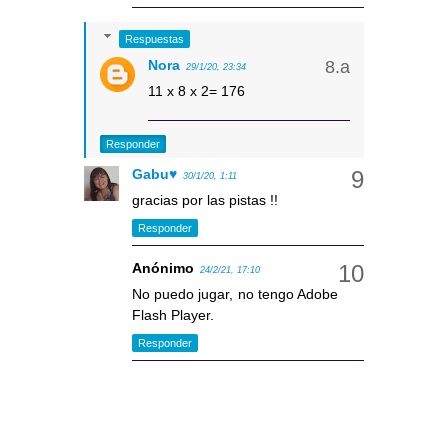
Respuestas
Nora
29/1/20, 23:34
11 x 8 x 2= 176
Responder
Gabu♥
30/1/20, 1:11
gracias por las pistas !!
Responder
Anónimo
24/2/21, 17:10
No puedo jugar, no tengo Adobe
Flash Player.
Responder