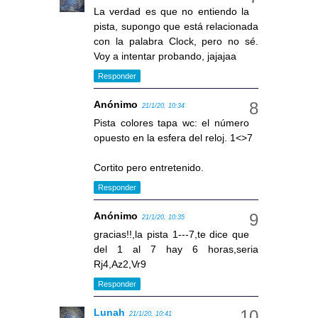
La verdad es que no entiendo la
pista, supongo que está relacionada
con la palabra Clock, pero no sé.
Voy a intentar probando, jajajaa
Responder
Anónimo
21/1/20, 10:34
Pista colores tapa wc: el número
opuesto en la esfera del reloj. 1<>7
Cortito pero entretenido.
Responder
Anónimo
21/1/20, 10:35
gracias!!,la pista 1---7,te dice que
del 1 al 7 hay 6 horas,seria
Rj4,Az2,Vr9
Responder
Lunah
21/1/20, 10:41