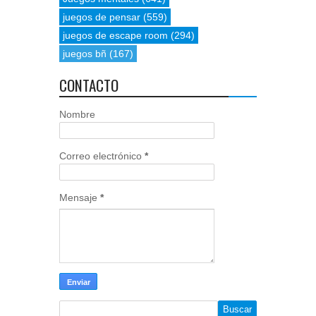
juegos de pensar
(559)
juegos de escape room
(294)
juegos bñ
(167)
CONTACTO
Nombre
Correo electrónico
*
Mensaje
*