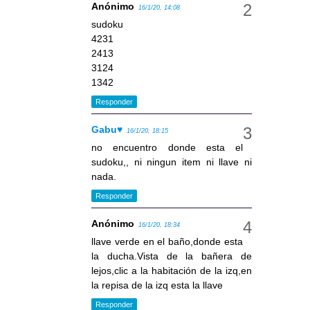
Anónimo
16/1/20, 14:08
sudoku
4231
2413
3124
1342
Responder
Gabu♥
16/1/20, 18:15
no encuentro donde esta el
sudoku,, ni ningun item ni llave ni
nada.
Responder
Anónimo
16/1/20, 18:34
llave verde en el baño,donde esta
la ducha.Vista de la bañera de
lejos,clic a la habitación de la izq,en
la repisa de la izq esta la llave
Responder