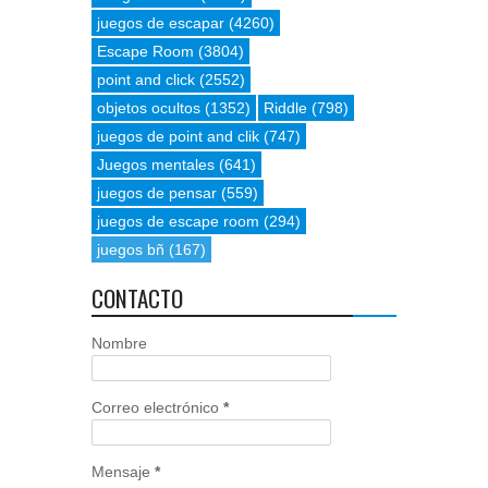
juegos de escapar
(4260)
Escape Room
(3804)
point and click
(2552)
objetos ocultos
(1352)
Riddle
(798)
juegos de point and clik
(747)
Juegos mentales
(641)
juegos de pensar
(559)
juegos de escape room
(294)
juegos bñ
(167)
CONTACTO
Nombre
Correo electrónico
*
Mensaje
*