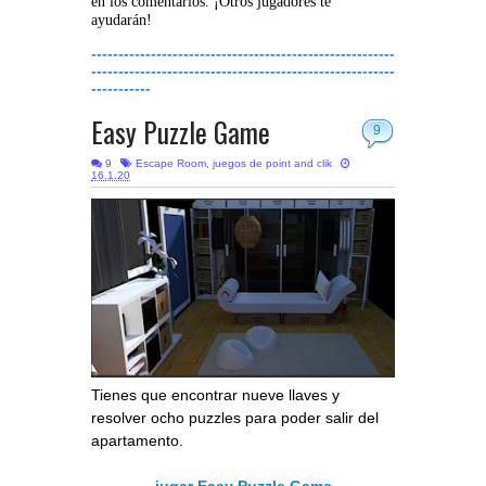
en los comentarios. ¡Otros jugadores te
ayudarán!
--------------------------------------------------------
--------------------------------------------------------
-----------
Easy Puzzle Game
9
9
Escape Room
,
juegos de point and clik
16.1.20
Tienes que encontrar nueve llaves y
resolver ocho puzzles para poder salir del
apartamento.
jugar Easy Puzzle Game