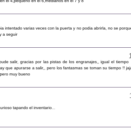
en el 4,pequeño en el 6,medianos en el 7 y 8
abia intentado varias veces con la puerta y no podia abrirla, no se porqu
y a seguir
pude salir, gracias por las pistas de los engranajes,, igual el tiempo
ay que apurarse a salir,, pero los fantasmas se toman su tiempo !! jaja
, pero muy bueno
urioso tapando el inventario...