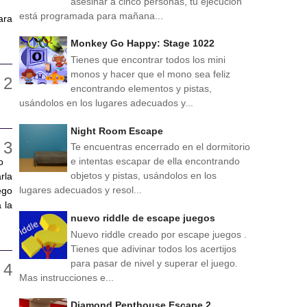
asesinar a cinco personas, tu ejecución
está programada para mañana...
ara
Monkey Go Happy: Stage 1022
Tienes que encontrar todos los mini
monos y hacer que el mono sea feliz
encontrando elementos y pistas,
usándolos en los lugares adecuados y...
Night Room Escape
Te encuentras encerrado en el dormitorio
e intentas escapar de ella encontrando
o
objetos y pistas, usándolos en los
rla
lugares adecuados y resol...
ego
 la
nuevo riddle de escape juegos
Nuevo riddle creado por escape juegos .
Tienes que adivinar todos los acertijos
para pasar de nivel y superar el juego.
Mas instrucciones e...
Diamond Penthouse Escape 2