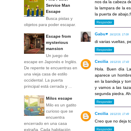
nos da la cabeza de
Service Man
la lampara de la es
Escape
la puerta de abajo,f
Busca pistas y
Responder
objetos para poder escapar.
Gabu♥
16/12/19, 17:09
Escape from
di varias vueltas,
mysterious
mansion
Responder
Un juego de
Cecilia
escape en Japonés e Inglés.
16/12/19, 17:43
De repente te encuentras en
Hola. Buen día La
una vieja casa de estilo
aparece un hombre.
occidental. La puerta
en la bandeja y tom
principal está cerrada y ...
y vamos a las taza
segunda piedra. Ah
Milos escape
Responder
Milo es un gatito
curioso que se
Cecilia
16/12/19, 17:49
encuentra
Creo que no deja to
encerrado en una casa
extraña. Cada habitación
Responder