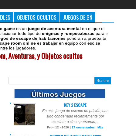
DDLES
OBJETOS OCULTOS
JUEGOS DE BÑ
e game
es un
juego de aventura mental
en el que el
olucionar todo tipo de
enigmas y rompecabezas
para ir
egos de escape de habitaciones
pondrán a prueba tu
cape room online
es trabajar en equipo con eso se
tre los jugadores.
m, Aventuras, y Objetos ocultos
KEY 2 ESCAPE
En este juego de escape de prisión, has
sido condenado recientemente por
asesinar a cinco personas,...
Feb - 12 - 2026 |
17 comentarios
|
Más