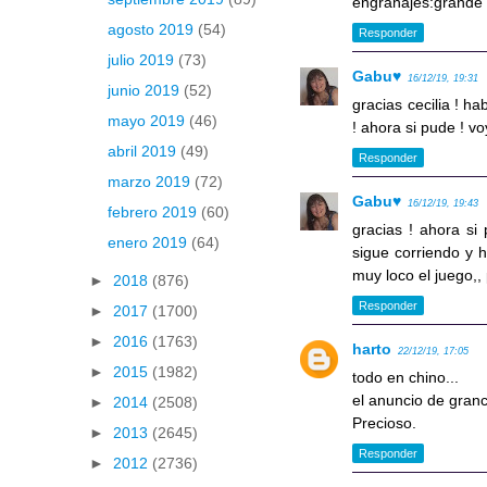
engranajes:grande 
agosto 2019
(54)
Responder
julio 2019
(73)
Gabu♥
16/12/19, 19:31
junio 2019
(52)
gracias cecilia ! h
mayo 2019
(46)
! ahora si pude ! vo
abril 2019
(49)
Responder
marzo 2019
(72)
Gabu♥
16/12/19, 19:43
febrero 2019
(60)
gracias ! ahora si 
enero 2019
(64)
sigue corriendo y h
muy loco el juego,
►
2018
(876)
Responder
►
2017
(1700)
►
2016
(1763)
harto
22/12/19, 17:05
►
2015
(1982)
todo en chino...
el anuncio de granc
►
2014
(2508)
Precioso.
►
2013
(2645)
Responder
►
2012
(2736)