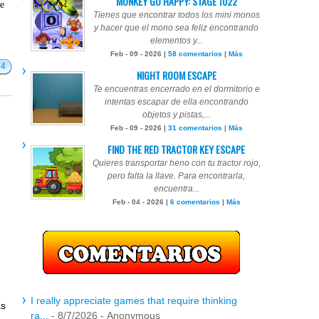
MONKEY GO HAPPY: STAGE 1022
te
Tienes que encontrar todos los mini monos
y hacer que el mono sea feliz encontrando
elementos y...
Feb - 09 - 2026 |
58 comentarios
|
Más
14
NIGHT ROOM ESCAPE
Te encuentras encerrado en el dormitorio e
intentas escapar de ella encontrando
objetos y pistas,...
Feb - 09 - 2026 |
31 comentarios
|
Más
FIND THE RED TRACTOR KEY ESCAPE
Quieres transportar heno con tu tractor rojo,
pero falta la llave. Para encontrarla,
encuentra...
Feb - 04 - 2026 |
6 comentarios
|
Más
I really appreciate games that require thinking
ás
ra...
- 8/7/2026
- Anonymous