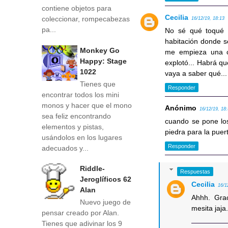
contiene objetos para
Cecilia
coleccionar, rompecabezas
16/12/19, 18:13
pa...
No sé qué toqué p
habitación donde se
Monkey Go
me empieza una cu
Happy: Stage
explotó... Habrá qu
1022
vaya a saber qué...
Tienes que
Responder
encontrar todos los mini
monos y hacer que el mono
Anónimo
16/12/19, 18
sea feliz encontrando
cuando se pone los 
elementos y pistas,
piedra para la puer
usándolos en los lugares
Responder
adecuados y...
Riddle-
Respuestas
Jeroglíficos 62
Cecilia
16/1
Alan
Ahhh. Grac
Nuevo juego de
mesita jaja
pensar creado por Alan.
Tienes que adivinar los 9