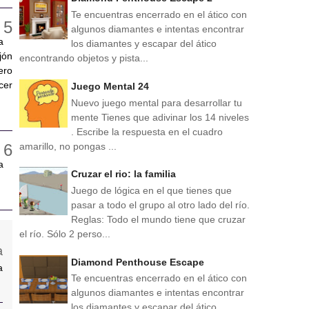
Te encuentras encerrado en el ático con
algunos diamantes e intentas encontrar
a
los diamantes y escapar del ático
jón
encontrando objetos y pista...
ero
cer
Juego Mental 24
Nuevo juego mental para desarrollar tu
mente Tienes que adivinar los 14 niveles
. Escribe la respuesta en el cuadro
amarillo, no pongas ...
a
Cruzar el rio: la familia
Juego de lógica en el que tienes que
pasar a todo el grupo al otro lado del río.
Reglas: Todo el mundo tiene que cruzar
el río. Sólo 2 perso...
Diamond Penthouse Escape
a
Te encuentras encerrado en el ático con
algunos diamantes e intentas encontrar
los diamantes y escapar del ático