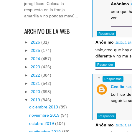
jeroglíficos. Coloca la
Anónimo
respuesta en la franja
creo que ha
amarilla y no pongas mayú...
ver
ARCHIVO DE LA WEB
Responder
►
2026
(31)
Anónimo
16/12/19, 19
vale,creo que hay q
►
2025
(174)
diferente y no me sa
►
2024
(457)
Responder
►
2023
(426)
►
2022
(384)
Respuestas
►
2021
(542)
Cecilia
16/1
►
2020
(693)
Lo hice de
▼
2019
(846)
seguir la s
diciembre 2019
(89)
noviembre 2019
(94)
Responder
octubre 2019
(104)
Anónimo
16/12/19, 19
septiembre 2019
(89)