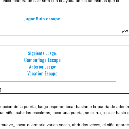
la única manera de salir será con la ayuda de los fantasmas que la
jugar Ruin escape
po
Siguiente Juego:
Camouflage Escape
Anterior Juego:
Vacation Escape
o
 opcion de la puerta, luego esperar, tocar bastante la puerta de adentr
n niño, subir las escaleras, tocar una puerta, se cierra, insistir hasta 
e mueve,, tocar el armario varias veces, abrir dos veces, el niño aparec