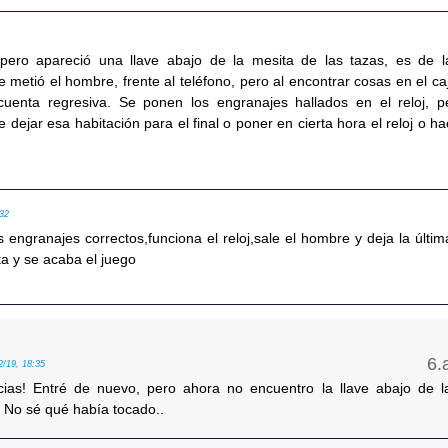
ero apareció una llave abajo de la mesita de las tazas, es de l
 metió el hombre, frente al teléfono, pero al encontrar cosas en el ca
enta regresiva. Se ponen los engranajes hallados en el reloj, p
e dejar esa habitación para el final o poner en cierta hora el reloj o ha
:32
engranajes correctos,funciona el reloj,sale el hombre y deja la últim
ta y se acaba el juego
2/19, 18:35
ias! Entré de nuevo, pero ahora no encuentro la llave abajo de l
. No sé qué había tocado..