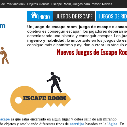
 de Point and click, Objetos Ocultos, Escape Room, Juegos para Pensar, Riddles.
JUEGOS DE ESCAPE
JUEGOS DE RI
INICIO
Un
juego de escape room
,
juego de escape
o
escap
objetivo es conseguir escapar, los jugadores deberán s
desenlazando una historia y conseguir escapar. Los
ju
ingenio y habilidad
, lo importante en los juegos de
es
consigue más dinamismo y ayudan a crear un vínculo en
Nuevos Juegos de Escape Roo
escape
es que estás encerrado en algún lugar y debes salir de allí mirando
do objetos y resolviendo diferentes tipos de
acertijos
basados en la
lógica
. En