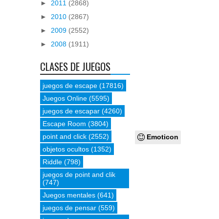
►
2011
(2868)
►
2010
(2867)
►
2009
(2552)
►
2008
(1911)
CLASES DE JUEGOS
juegos de escape
(17816)
Juegos Online
(5595)
juegos de escapar
(4260)
Escape Room
(3804)
point and click
(2552)
Emoticon
objetos ocultos
(1352)
Riddle
(798)
juegos de point and clik
(747)
Juegos mentales
(641)
juegos de pensar
(559)