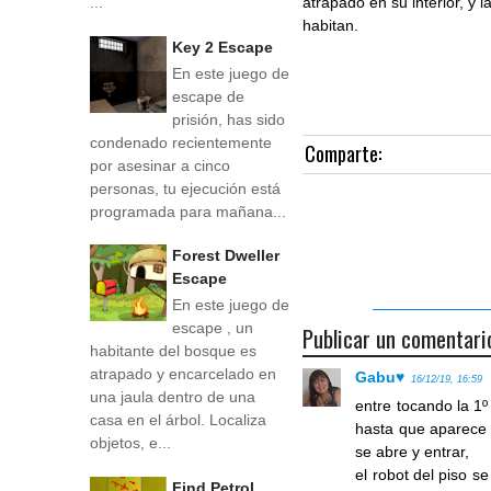
atrapado en su interior, y 
...
habitan.
Key 2 Escape
En este juego de
escape de
prisión, has sido
condenado recientemente
Comparte:
por asesinar a cinco
personas, tu ejecución está
programada para mañana...
Forest Dweller
Escape
En este juego de
escape , un
Publicar un comentari
habitante del bosque es
atrapado y encarcelado en
Gabu♥
16/12/19, 16:59
una jaula dentro de una
entre tocando la 1º
casa en el árbol. Localiza
hasta que aparece u
objetos, e...
se abre y entrar,
el robot del piso s
Find Petrol