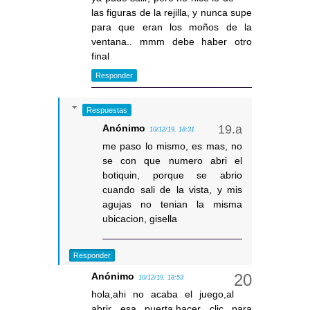
las figuras de la rejilla, y nunca supe
para que eran los moños de la
ventana.. mmm debe haber otro
final
Responder
Respuestas
Anónimo
10/12/19, 18:31
me paso lo mismo, es mas, no
se con que numero abri el
botiquin, porque se abrio
cuando sali de la vista, y mis
agujas no tenian la misma
ubicacion, gisella
Responder
Anónimo
10/12/19, 18:53
hola,ahi no acaba el juego,al
abrir esa puerta,hacer clic para