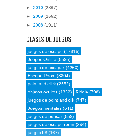
►
2010
(2867)
►
2009
(2552)
►
2008
(1911)
CLASES DE JUEGOS
juegos de escape
(17816)
Juegos Online
(5595)
juegos de escapar
(4260)
Escape Room
(3804)
point and click
(2552)
objetos ocultos
(1352)
Riddle
(798)
juegos de point and clik
(747)
Juegos mentales
(641)
juegos de pensar
(559)
juegos de escape room
(294)
juegos bñ
(167)