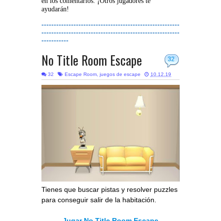
en los comentarios. ¡Otros jugadores te
ayudarán!
--------------------------------------------------------
--------------------------------------------------------
-----------
No Title Room Escape
32
32
Escape Room
,
juegos de escape
10.12.19
Tienes que buscar pistas y resolver puzzles
para conseguir salir de la habitación.
Jugar No Title Room Escape