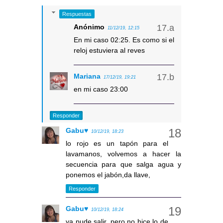
Respuestas
Anónimo
11/12/19, 12:15
En mi caso 02:25. Es como si el
reloj estuviera al reves
Mariana
17/12/19, 19:21
en mi caso 23:00
Responder
Gabu♥
10/12/19, 18:23
lo rojo es un tapón para el
lavamanos, volvemos a hacer la
secuencia para que salga agua y
ponemos el jabón,da llave,
Responder
Gabu♥
10/12/19, 18:24
ya pude salir, pero no hice lo de