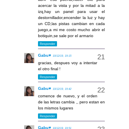
acercar la vista y por la mitad a la
izq,hay un panel para usar el
destornillador,encender la luz y hay
un CD,las pistas cambian en cada
juego,a mi me costo mucho abrir el
botiquin,se sale por el armario
Responder
Gabu♥
10/12/19, 19:15
gracias, despues voy a intentar
el otro final !
Responder
Gabu♥
10/12/19, 19:42
comence de nuevo, y el orden
de las letras cambia ,, pero estan en
los mismos lugares
Responder
Gabu♥
10/12/19, 19:51