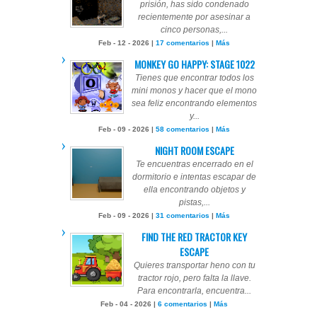
prisión, has sido condenado
recientemente por asesinar a
cinco personas,...
Feb - 12 - 2026 |
17 comentarios
|
Más
MONKEY GO HAPPY: STAGE 1022
Tienes que encontrar todos los
mini monos y hacer que el mono
sea feliz encontrando elementos
y...
Feb - 09 - 2026 |
58 comentarios
|
Más
NIGHT ROOM ESCAPE
Te encuentras encerrado en el
dormitorio e intentas escapar de
ella encontrando objetos y
pistas,...
Feb - 09 - 2026 |
31 comentarios
|
Más
FIND THE RED TRACTOR KEY
ESCAPE
Quieres transportar heno con tu
tractor rojo, pero falta la llave.
Para encontrarla, encuentra...
Feb - 04 - 2026 |
6 comentarios
|
Más