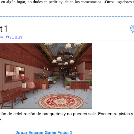
 en algún lugar, no dudes en pedir ayuda en los comentarios. ¡Otros jugadores 
-----------------------------------------------------------------------------------------
t 1
ine
20.11.19
lón de celebración de banquetes y no puedes salir. Encuentra pistas y
.
Jugar Escape Game Feast 1