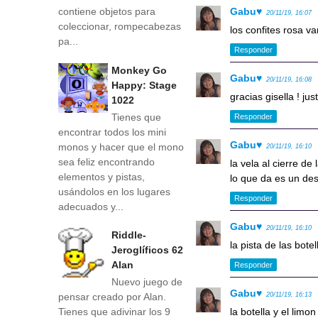
Gabu♥
contiene objetos para
20/11/19, 16:07
coleccionar, rompecabezas
los confites rosa va
pa...
Responder
Monkey Go
Gabu♥
20/11/19, 16:08
Happy: Stage
gracias gisella ! ju
1022
Tienes que
Responder
encontrar todos los mini
Gabu♥
monos y hacer que el mono
20/11/19, 16:10
sea feliz encontrando
la vela al cierre de 
elementos y pistas,
lo que da es un des
usándolos en los lugares
Responder
adecuados y...
Gabu♥
20/11/19, 16:10
Riddle-
la pista de las botel
Jeroglíficos 62
Alan
Responder
Nuevo juego de
Gabu♥
20/11/19, 16:13
pensar creado por Alan.
la botella y el limo
Tienes que adivinar los 9