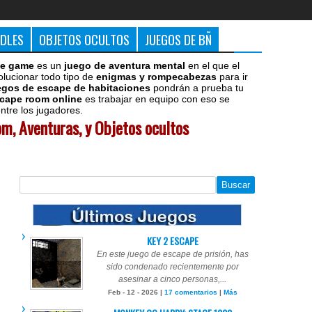
DDLES
OBJETOS OCULTOS
JUEGOS DE BÑ
e game
es un
juego de aventura mental
en el que el
olucionar todo tipo de
enigmas y rompecabezas
para ir
egos de escape de habitaciones
pondrán a prueba tu
cape room online
es trabajar en equipo con eso se
tre los jugadores.
m, Aventuras, y Objetos ocultos
KEY 2 ESCAPE
En este juego de escape de prisión, has
sido condenado recientemente por
asesinar a cinco personas,...
Feb - 12 - 2026 |
17 comentarios
|
Más