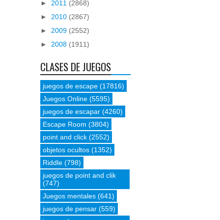
►
2011
(2868)
►
2010
(2867)
►
2009
(2552)
►
2008
(1911)
CLASES DE JUEGOS
juegos de escape
(17816)
Juegos Online
(5595)
juegos de escapar
(4260)
Escape Room
(3804)
point and click
(2552)
objetos ocultos
(1352)
Riddle
(798)
juegos de point and clik
(747)
Juegos mentales
(641)
juegos de pensar
(559)