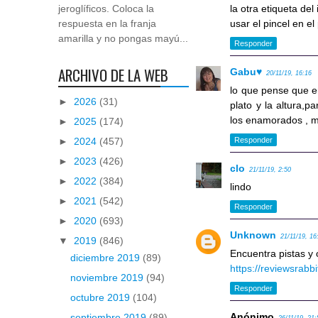
la otra etiqueta del 
jeroglíficos. Coloca la
usar el pincel en el
respuesta en la franja
amarilla y no pongas mayú...
Responder
ARCHIVO DE LA WEB
Gabu♥
20/11/19, 16:16
lo que pense que e
►
2026
(31)
plato y la altura,p
los enamorados , m
►
2025
(174)
►
2024
(457)
Responder
►
2023
(426)
clo
21/11/19, 2:50
►
2022
(384)
lindo
►
2021
(542)
Responder
►
2020
(693)
Unknown
21/11/19, 16
▼
2019
(846)
Encuentra pistas y 
diciembre 2019
(89)
https://reviewsrab
noviembre 2019
(94)
Responder
octubre 2019
(104)
Anónimo
septiembre 2019
(89)