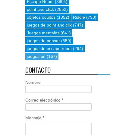
Escape Room
(3804)
point and click
(2552)
objetos ocultos
(1352)
Riddle
(798)
juegos de point and clik
(747)
Juegos mentales
(641)
juegos de pensar
(559)
juegos de escape room
(294)
juegos bñ
(167)
CONTACTO
Nombre
Correo electrónico
*
Mensaje
*