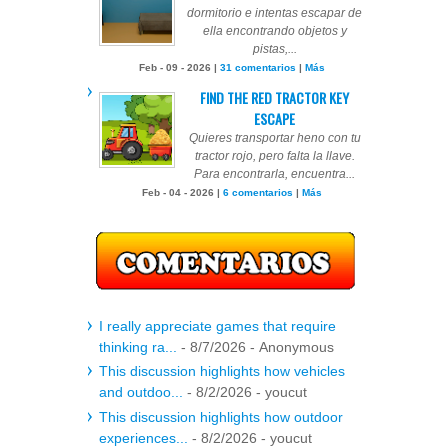
dormitorio e intentas escapar de
ella encontrando objetos y
pistas,...
Feb - 09 - 2026 |
31 comentarios
|
Más
FIND THE RED TRACTOR KEY
ESCAPE
Quieres transportar heno con tu
tractor rojo, pero falta la llave.
Para encontrarla, encuentra...
Feb - 04 - 2026 |
6 comentarios
|
Más
I really appreciate games that require
thinking ra...
- 8/7/2026
- Anonymous
This discussion highlights how vehicles
and outdoo...
- 8/2/2026
- youcut
This discussion highlights how outdoor
experiences...
- 8/2/2026
- youcut