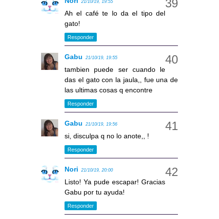
Nori
21/10/19, 19:55
Ah el café te lo da el tipo del
gato!
Responder
Gabu
21/10/19, 19:55
tambien puede ser cuando le
das el gato con la jaula,, fue una de
las ultimas cosas q encontre
Responder
Gabu
21/10/19, 19:56
si, disculpa q no lo anote,, !
Responder
Nori
21/10/19, 20:00
Listo! Ya pude escapar! Gracias
Gabu por tu ayuda!
Responder