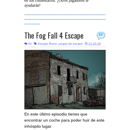
en los comentarios. ¡Otros jugadores te
ayudarán!
--------------------------------------------------------
--------------------------------------------------------
-----------
The Fog Fall 4 Escape
44
44
Escape Room
,
juegos de escape
21.10.19
En este último episodio tienes que
encontrar un coche para poder huir de este
inhóspito lugar.