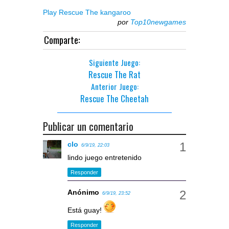
Play Rescue The kangaroo
por
Top10newgames
Comparte:
Siguiente Juego:
Rescue The Rat
Anterior Juego:
Rescue The Cheetah
Publicar un comentario
clo
6/9/19, 22:03
lindo juego entretenido
Responder
Anónimo
6/9/19, 23:52
Está guay!
Responder