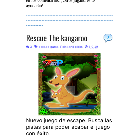
en los comentarios. ¡Otros jugadores te
ayudarán!
--------------------------------------------------------
--------------------------------------------------------
-----------
Rescue The kangaroo
3
3
escape game
,
Point and clicks
6.9.19
Nuevo juego de escape. Busca las
pistas para poder acabar el juego
con éxito.