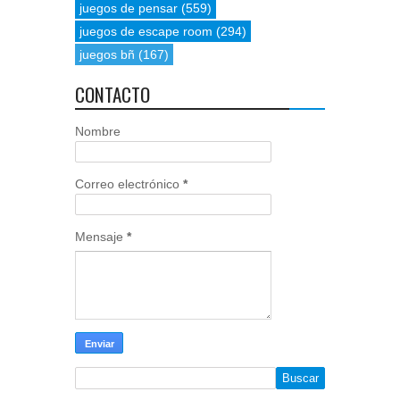
juegos de pensar
(559)
juegos de escape room
(294)
juegos bñ
(167)
CONTACTO
Nombre
Correo electrónico
*
Mensaje
*