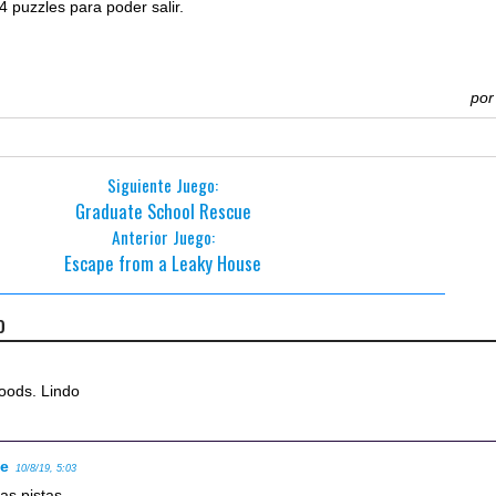
4 puzzles para poder salir.
po
Siguiente Juego:
Graduate School Rescue
Anterior Juego:
Escape from a Leaky House
o
oods. Lindo
se
10/8/19, 5:03
las pistas