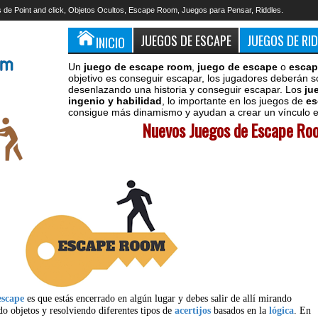
 de Point and click, Objetos Ocultos, Escape Room, Juegos para Pensar, Riddles.
JUEGOS DE ESCAPE
JUEGOS DE RI
INICIO
Un
juego de escape room
,
juego de escape
o
escap
objetivo es conseguir escapar, los jugadores deberán s
desenlazando una historia y conseguir escapar. Los
ju
ingenio y habilidad
, lo importante en los juegos de
es
consigue más dinamismo y ayudan a crear un vínculo en
Nuevos Juegos de Escape Roo
escape
es que estás encerrado en algún lugar y debes salir de allí mirando
do objetos y resolviendo diferentes tipos de
acertijos
basados en la
lógica
. En