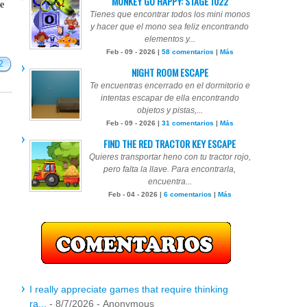
MONKEY GO HAPPY: STAGE 1022
te
Tienes que encontrar todos los mini monos
y hacer que el mono sea feliz encontrando
elementos y...
Feb - 09 - 2026 |
58 comentarios
|
Más
2
NIGHT ROOM ESCAPE
Te encuentras encerrado en el dormitorio e
intentas escapar de ella encontrando
objetos y pistas,...
Feb - 09 - 2026 |
31 comentarios
|
Más
FIND THE RED TRACTOR KEY ESCAPE
Quieres transportar heno con tu tractor rojo,
pero falta la llave. Para encontrarla,
encuentra...
Feb - 04 - 2026 |
6 comentarios
|
Más
I really appreciate games that require thinking
ra...
- 8/7/2026
- Anonymous