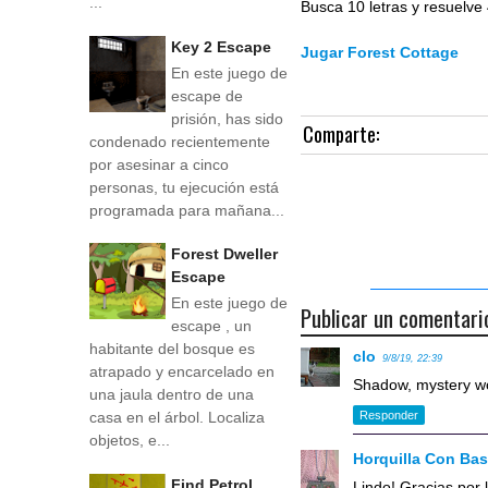
...
Busca 10 letras y resuelve 
Key 2 Escape
Jugar Forest Cottage
En este juego de
escape de
prisión, has sido
Comparte:
condenado recientemente
por asesinar a cinco
personas, tu ejecución está
programada para mañana...
Forest Dweller
Escape
En este juego de
Publicar un comentari
escape , un
habitante del bosque es
clo
9/8/19, 22:39
atrapado y encarcelado en
Shadow, mystery w
una jaula dentro de una
casa en el árbol. Localiza
Responder
objetos, e...
Horquilla Con Ba
Find Petrol
Lindo! Gracias por 