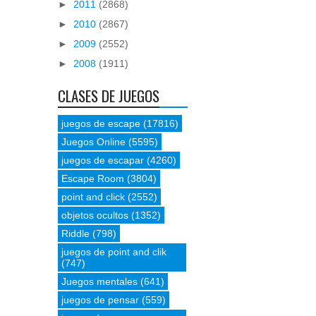
►
2011
(2868)
►
2010
(2867)
►
2009
(2552)
►
2008
(1911)
CLASES DE JUEGOS
juegos de escape
(17816)
Juegos Online
(5595)
juegos de escapar
(4260)
Escape Room
(3804)
point and click
(2552)
objetos ocultos
(1352)
Riddle
(798)
juegos de point and clik
(747)
Juegos mentales
(641)
juegos de pensar
(559)