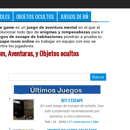
DDLES
OBJETOS OCULTOS
JUEGOS DE BÑ
e game
es un
juego de aventura mental
en el que el
olucionar todo tipo de
enigmas y rompecabezas
para ir
egos de escape de habitaciones
pondrán a prueba tu
cape room online
es trabajar en equipo con eso se
tre los jugadores.
m, Aventuras, y Objetos ocultos
KEY 2 ESCAPE
En este juego de escape de prisión, has
sido condenado recientemente por
asesinar a cinco personas,...
Feb - 12 - 2026 |
17 comentarios
|
Más