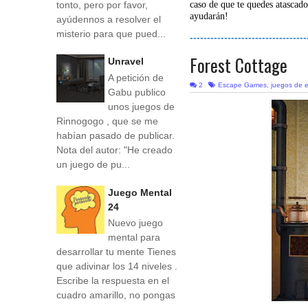
tonto, pero por favor,
caso de que te quedes atascado
ayudarán!
ayúdennos a resolver el
misterio para que pued...
----------------------------------
Forest Cottage
Unravel
A petición de
2
Escape Games
,
juegos de 
Gabu publico
unos juegos de
Rinnogogo , que se me
habían pasado de publicar.
Nota del autor: "He creado
un juego de pu...
Juego Mental
24
Nuevo juego
mental para
desarrollar tu mente Tienes
que adivinar los 14 niveles .
Escribe la respuesta en el
cuadro amarillo, no pongas