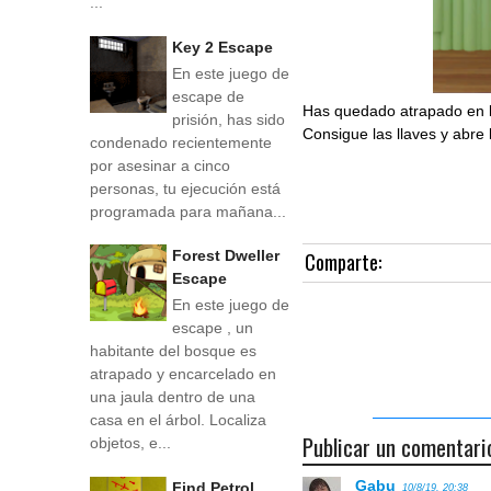
...
Key 2 Escape
En este juego de
escape de
Has quedado atrapado en l
prisión, has sido
Consigue las llaves y abre 
condenado recientemente
por asesinar a cinco
personas, tu ejecución está
programada para mañana...
Comparte:
Forest Dweller
Escape
En este juego de
escape , un
habitante del bosque es
atrapado y encarcelado en
una jaula dentro de una
casa en el árbol. Localiza
Publicar un comentari
objetos, e...
Gabu
Find Petrol
10/8/19, 20:38