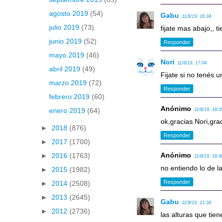
agosto 2019
(54)
Gabu
11/8/19, 16:34
julio 2019
(73)
fijate mas abajo,, t
junio 2019
(52)
Responder
mayo 2019
(46)
Nori
11/8/19, 17:04
abril 2019
(49)
Fijate si no tenés 
marzo 2019
(72)
Responder
febrero 2019
(60)
Anónimo
enero 2019
(64)
11/8/19, 18:0
ok,gracias Nori,gr
►
2018
(876)
Responder
►
2017
(1700)
Anónimo
►
2016
(1763)
11/8/19, 18:4
no entiendo lo de l
►
2015
(1982)
Responder
►
2014
(2508)
►
2013
(2645)
Gabu
11/8/19, 21:34
►
2012
(2736)
las alturas que tie