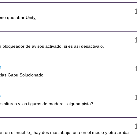
iene que abrir Unity,
un bloqueador de avisos activado, si es así desactivalo.
5
acias Gabu.Solucionado.
8
as alturas y las figuras de madera...alguna pista?
nen en el mueble,, hay dos mas abajo, una en el medio y otra arriba