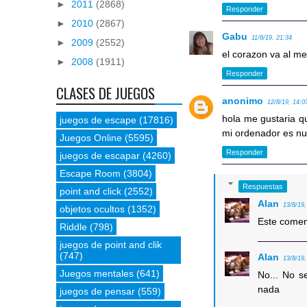
►
2011
(2868)
Responder
►
2010
(2867)
Gabu
11/8/19, 21:34
►
2009
(2552)
el corazon va al me
►
2008
(1911)
Responder
CLASES DE JUEGOS
anonimo
12/8/19, 14:0
hola me gustaria q
juegos de escape
(17816)
mi ordenador es nu
Juegos Online
(5595)
Responder
juegos de escapar
(4260)
Escape Room
(3804)
Respuestas
point and click
(2552)
Alan
13/8/19,
objetos ocultos
(1352)
Este coment
Riddle
(798)
juegos de point and clik
(747)
Alan
13/8/19,
Juegos mentales
(641)
No... No s
nada
juegos de pensar
(559)