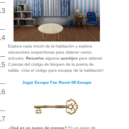
Explora cada rincón de la habitación y explora
ubicaciones sospechosas para obtener varios
artículos.
Resuelve
algunos
acertijos
para obtener
2 piezas del código de bloqueo de la puerta de
salida. ¡Usa el código para escapar de la habitación!
Jugar Escape Fan Room 08 Escape
¿Qué es un juego de escape?
Es un juego de