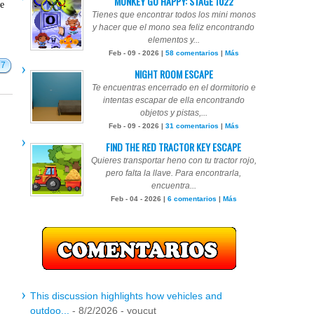
MONKEY GO HAPPY: STAGE 1022
te
Tienes que encontrar todos los mini monos
y hacer que el mono sea feliz encontrando
elementos y...
Feb - 09 - 2026 |
58 comentarios
|
Más
27
NIGHT ROOM ESCAPE
Te encuentras encerrado en el dormitorio e
intentas escapar de ella encontrando
objetos y pistas,...
Feb - 09 - 2026 |
31 comentarios
|
Más
FIND THE RED TRACTOR KEY ESCAPE
Quieres transportar heno con tu tractor rojo,
pero falta la llave. Para encontrarla,
encuentra...
Feb - 04 - 2026 |
6 comentarios
|
Más
This discussion highlights how vehicles and
outdoo...
- 8/2/2026
- youcut