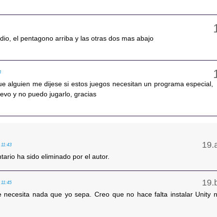
dio, el pentagono arriba y las otras dos mas abajo
3
ue alguien me dijese si estos juegos necesitan un programa especial,
evo y no puedo jugarlo, gracias
 11:43
ario ha sido eliminado por el autor.
 11:45
e necesita nada que yo sepa. Creo que no hace falta instalar Unity n