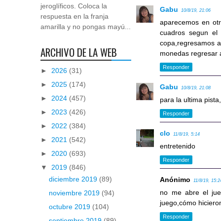
jeroglíficos. Coloca la
Gabu
10/8/19, 21:06
respuesta en la franja
aparecemos en otr
amarilla y no pongas mayú...
cuadros segun el 
copa,regresamos a 
ARCHIVO DE LA WEB
monedas regresar al
Responder
►
2026
(31)
►
2025
(174)
Gabu
10/8/19, 21:08
►
2024
(457)
para la ultima pista
►
2023
(426)
Responder
►
2022
(384)
clo
11/8/19, 5:14
►
2021
(542)
entretenido
►
2020
(693)
Responder
▼
2019
(846)
diciembre 2019
(89)
Anónimo
11/8/19, 15:2
no me abre el jueg
noviembre 2019
(94)
juego,cómo hiciero
octubre 2019
(104)
Responder
septiembre 2019
(89)