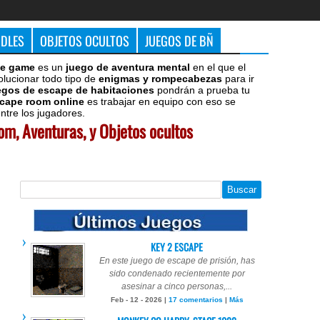
DDLES
OBJETOS OCULTOS
JUEGOS DE BÑ
e game
es un
juego de aventura mental
en el que el
olucionar todo tipo de
enigmas y rompecabezas
para ir
egos de escape de habitaciones
pondrán a prueba tu
cape room online
es trabajar en equipo con eso se
tre los jugadores.
m, Aventuras, y Objetos ocultos
KEY 2 ESCAPE
En este juego de escape de prisión, has
sido condenado recientemente por
asesinar a cinco personas,...
Feb - 12 - 2026 |
17 comentarios
|
Más