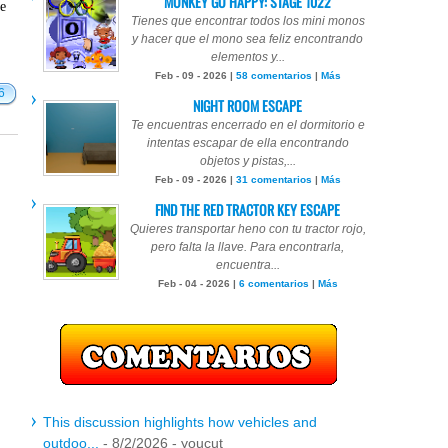
MONKEY GO HAPPY: STAGE 1022
te
Tienes que encontrar todos los mini monos
y hacer que el mono sea feliz encontrando
elementos y...
Feb - 09 - 2026 |
58 comentarios
|
Más
6
NIGHT ROOM ESCAPE
Te encuentras encerrado en el dormitorio e
intentas escapar de ella encontrando
objetos y pistas,...
Feb - 09 - 2026 |
31 comentarios
|
Más
FIND THE RED TRACTOR KEY ESCAPE
Quieres transportar heno con tu tractor rojo,
pero falta la llave. Para encontrarla,
encuentra...
Feb - 04 - 2026 |
6 comentarios
|
Más
This discussion highlights how vehicles and
outdoo...
- 8/2/2026
- youcut