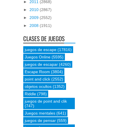
►
2011
(2868)
►
2010
(2867)
►
2009
(2552)
►
2008
(1911)
CLASES DE JUEGOS
juegos de escape
(17816)
Juegos Online
(5595)
juegos de escapar
(4260)
Escape Room
(3804)
point and click
(2552)
objetos ocultos
(1352)
Riddle
(798)
juegos de point and clik
(747)
Juegos mentales
(641)
juegos de pensar
(559)