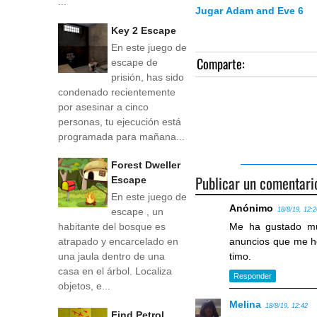
...
Jugar Adam and Eve 6
Key 2 Escape
En este juego de
Comparte:
escape de
prisión, has sido
condenado recientemente
por asesinar a cinco
personas, tu ejecución está
programada para mañana...
Forest Dweller
Publicar un comentari
Escape
En este juego de
Anónimo
18/8/19, 12:
escape , un
Me ha gustado mu
habitante del bosque es
anuncios que me he
atrapado y encarcelado en
timo.
una jaula dentro de una
casa en el árbol. Localiza
Responder
objetos, e...
Melina
18/8/19, 12:42
Find Petrol