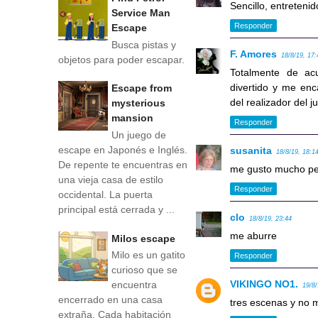
Sencillo, entreteni
Service Man
Responder
Escape
Busca pistas y
F. Amores
18/8/19, 17:
objetos para poder escapar.
Totalmente de acu
divertido y me enc
Escape from
del realizador del 
mysterious
mansion
Responder
Un juego de
escape en Japonés e Inglés.
susanita
18/8/19, 18:1
De repente te encuentras en
me gusto mucho pe
una vieja casa de estilo
Responder
occidental. La puerta
principal está cerrada y ...
clo
18/8/19, 23:44
me aburre
Milos escape
Milo es un gatito
Responder
curioso que se
VIKINGO NO1.
encuentra
19/8/
encerrado en una casa
tres escenas y no 
extraña. Cada habitación