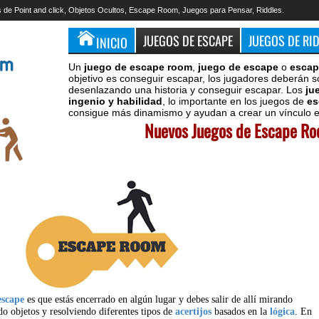
 de Point and click, Objetos Ocultos, Escape Room, Juegos para Pensar, Riddles.
JUEGOS DE ESCAPE
JUEGOS DE RI
INICIO
Un
juego de escape room
,
juego de escape
o
escap
objetivo es conseguir escapar, los jugadores deberán s
desenlazando una historia y conseguir escapar. Los
ju
ingenio y habilidad
, lo importante en los juegos de
es
consigue más dinamismo y ayudan a crear un vínculo en
Nuevos Juegos de Escape Roo
escape
es que estás encerrado en algún lugar y debes salir de allí mirando
do objetos y resolviendo diferentes tipos de
acertijos
basados en la
lógica
. En