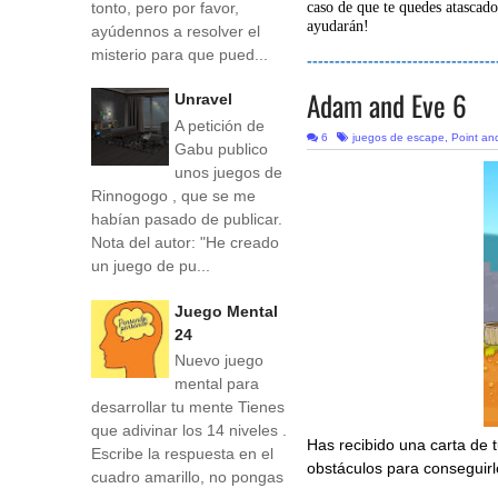
tonto, pero por favor,
caso de que te quedes atascado
ayudarán!
ayúdennos a resolver el
misterio para que pued...
----------------------------------
Adam and Eve 6
Unravel
A petición de
6
juegos de escape
,
Point and
Gabu publico
unos juegos de
Rinnogogo , que se me
habían pasado de publicar.
Nota del autor: "He creado
un juego de pu...
Juego Mental
24
Nuevo juego
mental para
desarrollar tu mente Tienes
que adivinar los 14 niveles .
Has recibido una carta de 
Escribe la respuesta en el
obstáculos para conseguirl
cuadro amarillo, no pongas