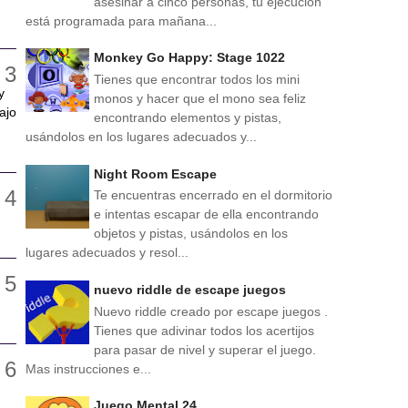
asesinar a cinco personas, tu ejecución
está programada para mañana...
Monkey Go Happy: Stage 1022
Tienes que encontrar todos los mini
y
monos y hacer que el mono sea feliz
ajo
encontrando elementos y pistas,
usándolos en los lugares adecuados y...
Night Room Escape
Te encuentras encerrado en el dormitorio
e intentas escapar de ella encontrando
objetos y pistas, usándolos en los
lugares adecuados y resol...
nuevo riddle de escape juegos
Nuevo riddle creado por escape juegos .
Tienes que adivinar todos los acertijos
para pasar de nivel y superar el juego.
Mas instrucciones e...
Juego Mental 24