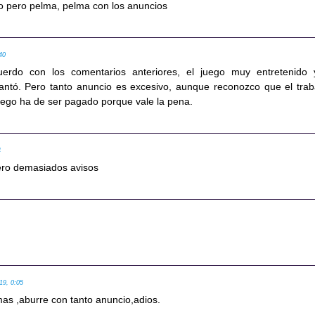
do pero pelma, pelma con los anuncios
40
erdo con los comentarios anteriores, el juego muy entretenido 
antó. Pero tanto anuncio es excesivo, aunque reconozco que el trab
juego ha de ser pagado porque vale la pena.
4
ro demasiados avisos
19, 0:05
mas ,aburre con tanto anuncio,adios.