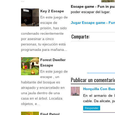
...
Escape game - Fun in pu
Key 2 Escape
poder escapar del lugar.
En este juego de
escape de
Jugar Escape game - Fun
prisión, has sido
condenado recientemente
Comparte:
por asesinar a cinco
personas, tu ejecución está
programada para mañana...
Forest Dweller
Escape
En este juego de
escape , un
Publicar un comentari
habitante del bosque es
atrapado y encarcelado en
Horquilla Con Ba
una jaula dentro de una
En el armario de l
casa en el árbol. Localiza
cable. Da alicate, 
objetos, e...
Responder
Find Petrol