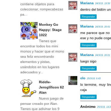
Mariana
contiene objetos para
24/3/19, 19:56
coleccionar, rompecabezas
dentro del bidón un
pa...
Responder
Monkey Go
Mariana
24/3/19, 20:01
Happy: Stage
me parece que no es
1022
ese y no pude coger
Tienes que
Responder
encontrar todos los mini
monos y hacer que el mono
Mariana
24/3/19, 20:01
sea feliz encontrando
luego sigo
elementos y pistas,
usándolos en los lugares
Responder
adecuados y...
clo
25/3/19, 6:43
Riddle-
lo termine, muy li
Jeroglíficos 62
caja
Alan
Responder
Nuevo juego de
pensar creado por Alan.
Anónimo
25/3/19, 14:
Tienes que adivinar los 9