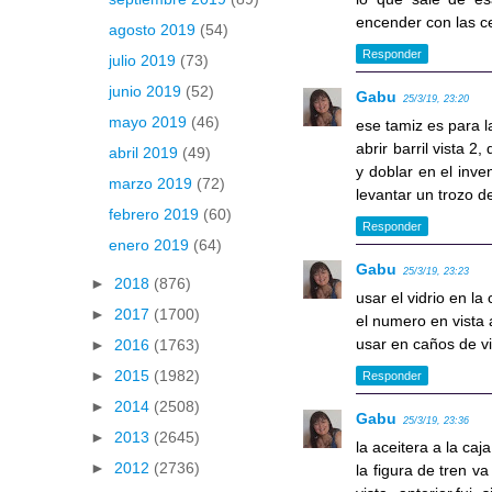
encender con las ce
agosto 2019
(54)
Responder
julio 2019
(73)
junio 2019
(52)
Gabu
25/3/19, 23:20
mayo 2019
(46)
ese tamiz es para l
abrir barril vista 
abril 2019
(49)
y doblar en el inve
marzo 2019
(72)
levantar un trozo de
febrero 2019
(60)
Responder
enero 2019
(64)
Gabu
25/3/19, 23:23
►
2018
(876)
usar el vidrio en l
►
2017
(1700)
el numero en vista 
usar en caños de vis
►
2016
(1763)
►
2015
(1982)
Responder
►
2014
(2508)
Gabu
25/3/19, 23:36
►
2013
(2645)
la aceitera a la ca
►
2012
(2736)
la figura de tren va