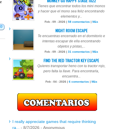
MONKEY GO HAPPY: STAGE 1022
te
Tienes que encontrar todos los mini monos
y hacer que el mono sea feliz encontrando
elementos y...
Feb - 09 - 2026 |
58 comentarios
|
Más
20
NIGHT ROOM ESCAPE
Te encuentras encerrado en el dormitorio e
intentas escapar de ella encontrando
objetos y pistas,...
Feb - 09 - 2026 |
31 comentarios
|
Más
FIND THE RED TRACTOR KEY ESCAPE
Quieres transportar heno con tu tractor rojo,
pero falta la llave. Para encontrarla,
encuentra...
Feb - 04 - 2026 |
6 comentarios
|
Más
I really appreciate games that require thinking
ra...
- 8/7/2026
- Anonymous