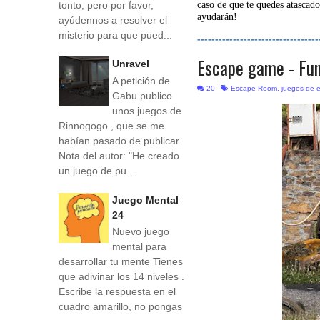
tonto, pero por favor,
caso de que te quedes atascado
ayudarán!
ayúdennos a resolver el
misterio para que pued...
----------------------------------
Escape game - Fun
Unravel
A petición de
20
Escape Room
,
juegos de 
Gabu publico
unos juegos de
Rinnogogo , que se me
habían pasado de publicar.
Nota del autor: "He creado
un juego de pu...
Juego Mental
24
Nuevo juego
mental para
desarrollar tu mente Tienes
que adivinar los 14 niveles .
Escribe la respuesta en el
cuadro amarillo, no pongas