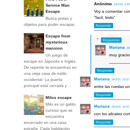
Anónimo
Service Man
24/3/19, 0:43
Escape
Voy a comentar com
"facil, lindo"
Busca pistas y
objetos para poder escapar.
Responder
Escape from
Respuestas
mysterious
Mariana
mansion
24
muy gracio
Un juego de
escape en Japonés e Inglés.
De repente te encuentras en
Responder
una vieja casa de estilo
Mariana
occidental. La puerta
24/3/19, 19:52
principal está cerrada y ...
entre las ruedas un
Responder
Milos escape
Milo es un gatito
Mariana
24/3/19, 19:53
curioso que se
con los alicates co
encuentra
encerrado en una casa
Responder
extraña. Cada habitación