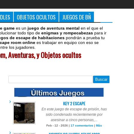
DDLES
OBJETOS OCULTOS
JUEGOS DE BÑ
e game
es un
juego de aventura mental
en el que el
olucionar todo tipo de
enigmas y rompecabezas
para ir
egos de escape de habitaciones
pondrán a prueba tu
cape room online
es trabajar en equipo con eso se
tre los jugadores.
m, Aventuras, y Objetos ocultos
KEY 2 ESCAPE
En este juego de escape de prisión, has
sido condenado recientemente por
asesinar a cinco personas,...
Feb - 12 - 2026 |
17 comentarios
|
Más