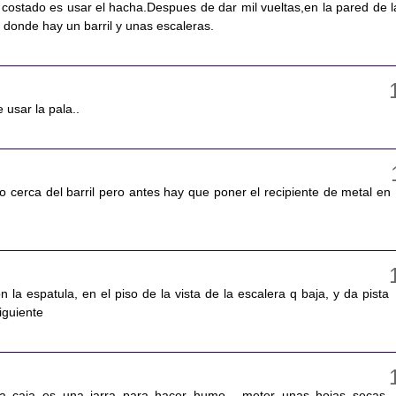
ostado es usar el hacha.Despues de dar mil vueltas,en la pared de l
a donde hay un barril y unas escaleras.
usar la pala..
o cerca del barril pero antes hay que poner el recipiente de metal en
n la espatula, en el piso de la vista de la escalera q baja, y da pista
siguiente
a caja es una jarra para hacer humo , meter unas hojas secas,