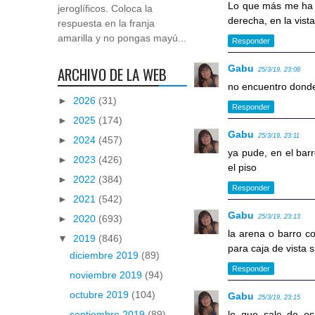
Lo que más me ha c
jeroglíficos. Coloca la
derecha, en la vist
respuesta en la franja
amarilla y no pongas mayú...
Responder
Gabu
ARCHIVO DE LA WEB
25/3/19, 23:08
no encuentro donde 
►
2026
(31)
Responder
►
2025
(174)
Gabu
25/3/19, 23:11
►
2024
(457)
ya pude, en el barr
►
2023
(426)
el piso
►
2022
(384)
Responder
►
2021
(542)
Gabu
►
2020
(693)
25/3/19, 23:13
la arena o barro co
▼
2019
(846)
para caja de vista 
diciembre 2019
(89)
Responder
noviembre 2019
(94)
octubre 2019
(104)
Gabu
25/3/19, 23:15
lo que sale de es
septiembre 2019
(89)