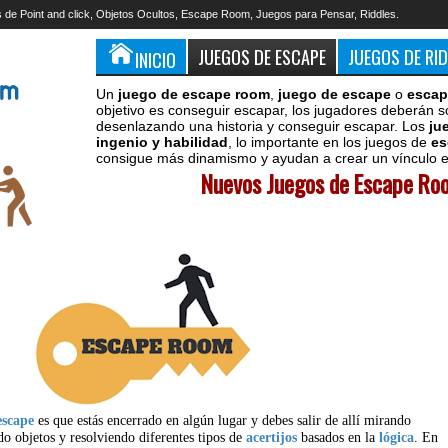
 de Point and click, Objetos Ocultos, Escape Room, Juegos para Pensar, Riddles.
JUEGOS DE ESCAPE
JUEGOS DE RI
INICIO
Un
juego de escape room
,
juego de escape
o
escap
objetivo es conseguir escapar, los jugadores deberán s
desenlazando una historia y conseguir escapar. Los
ju
ingenio y habilidad
, lo importante en los juegos de
es
consigue más dinamismo y ayudan a crear un vínculo en
Nuevos Juegos de Escape Roo
escape
es que estás encerrado en algún lugar y debes salir de allí mirando
do objetos y resolviendo diferentes tipos de
acertijos
basados en la
lógica
. En