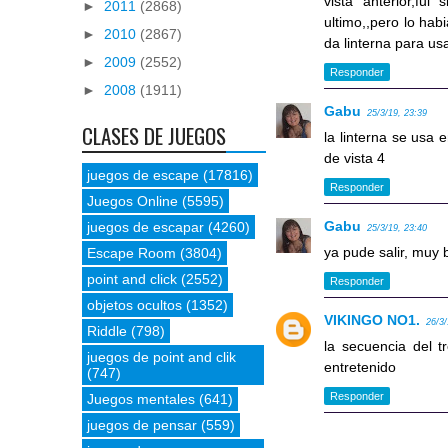
vista anterior,fui
►
2011
(2868)
ultimo,,pero lo hab
►
2010
(2867)
da linterna para us
►
2009
(2552)
Responder
►
2008
(1911)
Gabu
25/3/19, 23:39
CLASES DE JUEGOS
la linterna se usa 
de vista 4
juegos de escape
(17816)
Responder
Juegos Online
(5595)
Gabu
juegos de escapar
(4260)
25/3/19, 23:40
ya pude salir, muy 
Escape Room
(3804)
point and click
(2552)
Responder
objetos ocultos
(1352)
VIKINGO NO1.
26/3/
Riddle
(798)
la secuencia del 
juegos de point and clik
entretenido
(747)
Responder
Juegos mentales
(641)
juegos de pensar
(559)