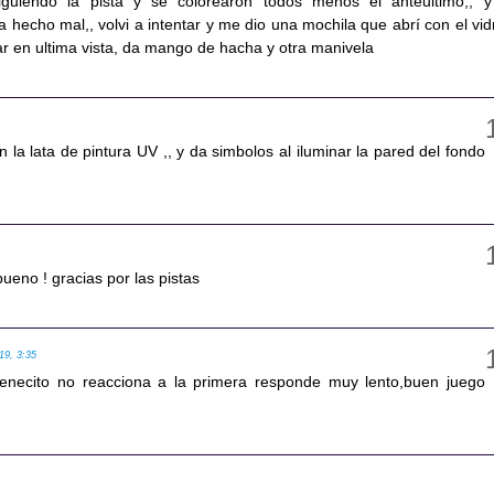
 siguiendo la pista y se colorearon todos menos el anteultimo,, y
ia hecho mal,, volvi a intentar y me dio una mochila que abrí con el vidr
ar en ultima vista, da mango de hacha y otra manivela
en la lata de pintura UV ,, y da simbolos al iluminar la pared del fondo
bueno ! gracias por las pistas
19, 3:35
trenecito no reacciona a la primera responde muy lento,buen juego