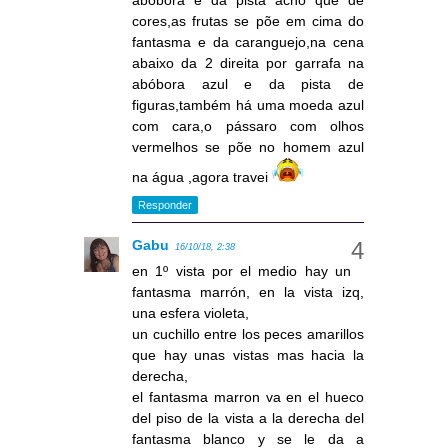
abóbora e da pista acho que de
cores,as frutas se põe em cima do
fantasma e da caranguejo,na cena
abaixo da 2 direita por garrafa na
abóbora azul e da pista de
figuras,também há uma moeda azul
com cara,o pássaro com olhos
vermelhos se põe no homem azul
na água ,agora travei
Responder
Gabu
16/10/18, 2:38
en 1º vista por el medio hay un
fantasma marrón, en la vista izq,
una esfera violeta,
un cuchillo entre los peces amarillos
que hay unas vistas mas hacia la
derecha,
el fantasma marron va en el hueco
del piso de la vista a la derecha del
fantasma blanco y se le da a