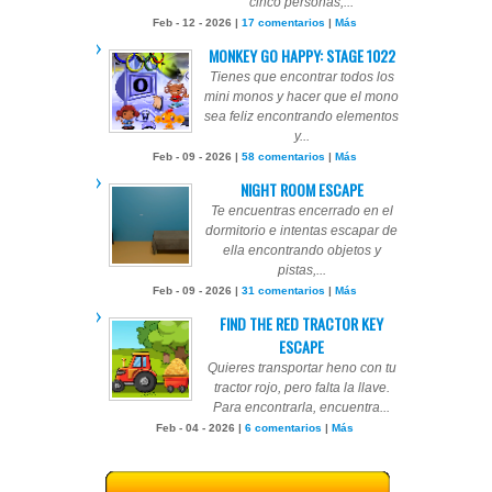
cinco personas,...
Feb - 12 - 2026 |
17 comentarios
|
Más
MONKEY GO HAPPY: STAGE 1022
Tienes que encontrar todos los
mini monos y hacer que el mono
sea feliz encontrando elementos
y...
Feb - 09 - 2026 |
58 comentarios
|
Más
NIGHT ROOM ESCAPE
Te encuentras encerrado en el
dormitorio e intentas escapar de
ella encontrando objetos y
pistas,...
Feb - 09 - 2026 |
31 comentarios
|
Más
FIND THE RED TRACTOR KEY
ESCAPE
Quieres transportar heno con tu
tractor rojo, pero falta la llave.
Para encontrarla, encuentra...
Feb - 04 - 2026 |
6 comentarios
|
Más