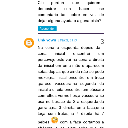
Clo perdon. que quieren
demostrar con hacer ese
comentario tan pobre en vez de
dejar alguna ayuda o alguna pista?
Responder
Unknown
15/10/18, 23:45
Na cena a esquerda depois da
cena inicial encontrei um
percevejo,este vai na cena a direita
da inicial em uma mão e aparecem
setas duplas que ainda não se pode
mexer,na inicial encontrei um troço
,parece vassoura,na segunda da
inicial a direita encontrei um pássaro
com olhos vermelhos,a vassoura se
usa no buraco da 2 a esquerda,da
garrafa,na 3 direita uma faca,uma
taça com frutas,na 4 direita há 7
peixes
com a faca cortamos a