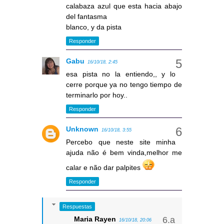
calabaza azul que esta hacia abajo
del fantasma
blanco, y da pista
Responder
Gabu
16/10/18, 2:45
esa pista no la entiendo,, y lo
cerre porque ya no tengo tiempo de
terminarlo por hoy..
Responder
Unknown
16/10/18, 3:55
Percebo que neste site minha
ajuda não é bem vinda,melhor me
calar e não dar palpites
Responder
Respuestas
Maria Rayen
16/10/18, 20:06