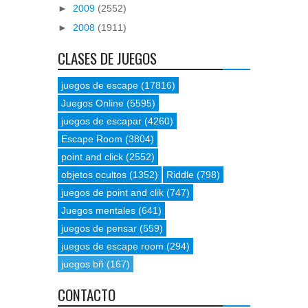
►
2009
(2552)
►
2008
(1911)
CLASES DE JUEGOS
juegos de escape
(17816)
Juegos Online
(5595)
juegos de escapar
(4260)
Escape Room
(3804)
point and click
(2552)
objetos ocultos
(1352)
Riddle
(798)
juegos de point and clik
(747)
Juegos mentales
(641)
juegos de pensar
(559)
juegos de escape room
(294)
juegos bñ
(167)
CONTACTO