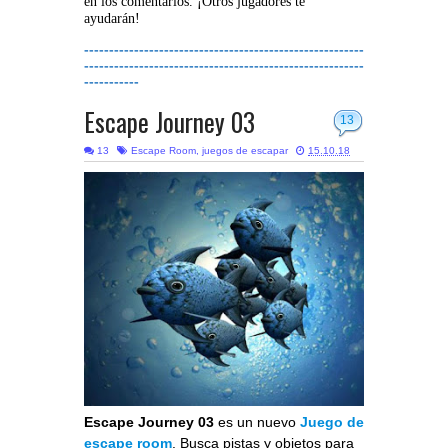
en los comentarios. ¡Otros jugadores te
ayudarán!
--------------------------------------------------------
--------------------------------------------------------
-----------
Escape Journey 03
13
13
Escape Room
,
juegos de escapar
15.10.18
Escape Journey 03
es un nuevo
Juego de
escape room
. Busca pistas y objetos para