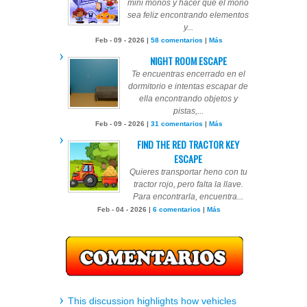
mini monos y hacer que el mono
sea feliz encontrando elementos
y...
Feb - 09 - 2026 |
58 comentarios
|
Más
NIGHT ROOM ESCAPE
Te encuentras encerrado en el
dormitorio e intentas escapar de
ella encontrando objetos y
pistas,...
Feb - 09 - 2026 |
31 comentarios
|
Más
FIND THE RED TRACTOR KEY
ESCAPE
Quieres transportar heno con tu
tractor rojo, pero falta la llave.
Para encontrarla, encuentra...
Feb - 04 - 2026 |
6 comentarios
|
Más
This discussion highlights how vehicles