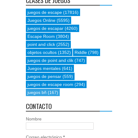
CLASES DE JUEGOS
juegos de escape
(17816)
Juegos Online
(5595)
juegos de escapar
(4260)
Escape Room
(3804)
point and click
(2552)
objetos ocultos
(1352)
Riddle
(798)
juegos de point and clik
(747)
Juegos mentales
(641)
juegos de pensar
(559)
juegos de escape room
(294)
juegos bñ
(167)
CONTACTO
Nombre
Correo electrónico
*