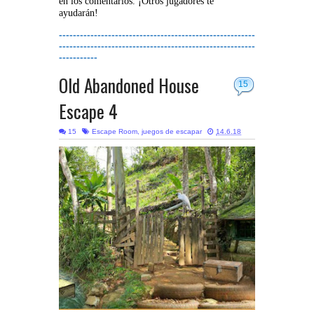
en los comentarios. ¡Otros jugadores te
ayudarán!
--------------------------------------------------------
--------------------------------------------------------
-----------
Old Abandoned House
15
Escape 4
15
Escape Room
,
juegos de escapar
14.6.18