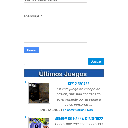
Mensaje
*
KEY 2 ESCAPE
En este juego de escape de
prisión, has sido condenado
recientemente por asesinar a
cinco personas,...
Feb - 12 - 2026 |
17 comentarios
|
Más
MONKEY GO HAPPY: STAGE 1022
Tienes que encontrar todos los