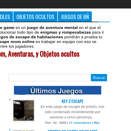
DDLES
OBJETOS OCULTOS
JUEGOS DE BÑ
e game
es un
juego de aventura mental
en el que el
olucionar todo tipo de
enigmas y rompecabezas
para ir
egos de escape de habitaciones
pondrán a prueba tu
cape room online
es trabajar en equipo con eso se
tre los jugadores.
m, Aventuras, y Objetos ocultos
KEY 2 ESCAPE
En este juego de escape de prisión, has
sido condenado recientemente por
asesinar a cinco personas,...
Feb - 12 - 2026 |
17 comentarios
|
Más