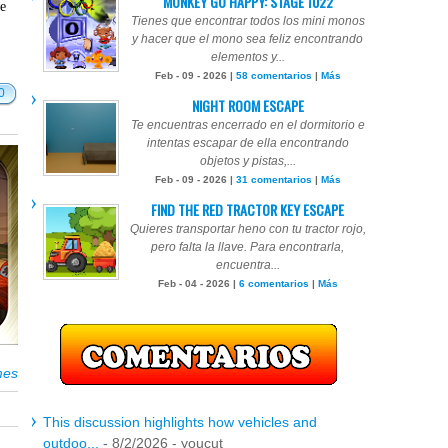
MONKEY GO HAPPY: STAGE 1022
te
Tienes que encontrar todos los mini monos
y hacer que el mono sea feliz encontrando
elementos y...
Feb - 09 - 2026 |
58 comentarios
|
Más
0
NIGHT ROOM ESCAPE
Te encuentras encerrado en el dormitorio e
intentas escapar de ella encontrando
objetos y pistas,...
Feb - 09 - 2026 |
31 comentarios
|
Más
FIND THE RED TRACTOR KEY ESCAPE
Quieres transportar heno con tu tractor rojo,
pero falta la llave. Para encontrarla,
encuentra...
Feb - 04 - 2026 |
6 comentarios
|
Más
mes
This discussion highlights how vehicles and
outdoo...
- 8/2/2026
- youcut