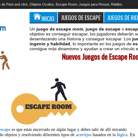
 de Point and click, Objetos Ocultos, Escape Room, Juegos para Pensar, Riddles.
JUEGOS DE ESCAPE
JUEGOS DE RI
INICIO
Un
juego de escape room
,
juego de escape
o
escap
objetivo es conseguir escapar, los jugadores deberán s
desenlazando una historia y conseguir escapar. Los
ju
ingenio y habilidad
, lo importante en los juegos de
es
consigue más dinamismo y ayudan a crear un vínculo en
Nuevos Juegos de Escape Roo
escape
es que estás encerrado en algún lugar y debes salir de allí mirando
do objetos y resolviendo diferentes tipos de
acertijos
basados en la
lógica
. En