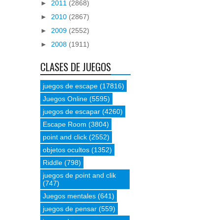
►
2011
(2868)
►
2010
(2867)
►
2009
(2552)
►
2008
(1911)
CLASES DE JUEGOS
juegos de escape
(17816)
Juegos Online
(5595)
juegos de escapar
(4260)
Escape Room
(3804)
point and click
(2552)
objetos ocultos
(1352)
Riddle
(798)
juegos de point and clik
(747)
Juegos mentales
(641)
juegos de pensar
(559)