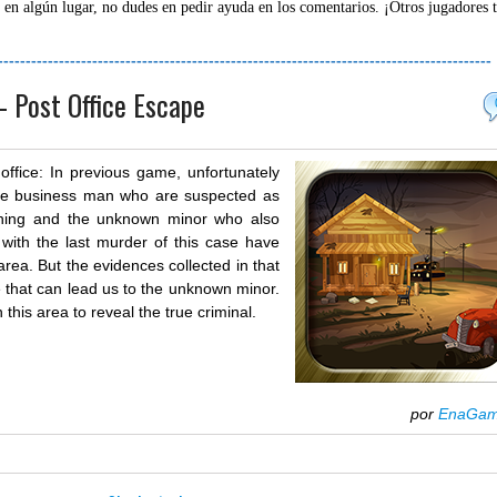
 en algún lugar, no dudes en pedir ayuda en los comentarios. ¡Otros jugadores 
-----------------------------------------------------------------------------------------
- Post Office Escape
office: In previous game, unfortunately
he business man who are suspected as
ining and the unknown minor who also
 with the last murder of this case have
rea. But the evidences collected in that
e that can lead us to the unknown minor.
 this area to reveal the true criminal.
por
EnaGa