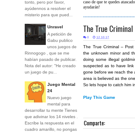
tonto, pero por favor,
caso de que te quedes atascado
ayudarán!
ayúdennos a resolver el
misterio para que pued...
----------------------------------
The True Criminal 
Unravel
A petición de
0
12.10.17
Gabu publico
unos juegos de
The True Criminal – Post 
Rinnogogo , que se me
the unknown minor and t
habían pasado de publicar.
doing some illegal goldm
Nota del autor: "He creado
suspected as to have link
un juego de pu...
gone before we reach the a
area is believed as the on
Juego Mental
So lets hope to catch him in
24
Play This Game
Nuevo juego
mental para
desarrollar tu mente Tienes
que adivinar los 14 niveles .
Comparte:
Escribe la respuesta en el
cuadro amarillo, no pongas