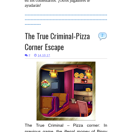
en los comentarios. ¡Otros jugadores te
ayudarán!
--------------------------------------------------------
--------------------------------------------------------
-----------
The True Criminal-Pizza
2
Corner Escape
2
14.10.17
The True Criminal – Pizza corner: In
previous game, the illegal money of Binny