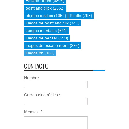
Escape Room
(3804)
point and click
(2552)
objetos ocultos
(1352)
Riddle
(798)
juegos de point and clik
(747)
Juegos mentales
(641)
juegos de pensar
(559)
juegos de escape room
(294)
juegos bñ
(167)
CONTACTO
Nombre
Correo electrónico
*
Mensaje
*